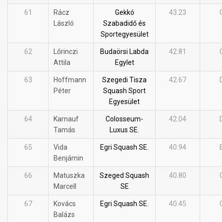
61
Rácz
Gekkó
43.23
László
Szabadidő és
Sportegyesület
62
Lőrinczi
Budaörsi Labda
42.81
Attila
Egylet
63
Hoffmann
Szegedi Tisza
42.67
Péter
Squash Sport
Egyesület
64
Karnauf
Colosseum-
42.04
Tamás
Luxus SE.
65
Vida
Egri Squash SE.
40.94
Benjámin
66
Matuszka
Szeged Squash
40.80
Marcell
SE
67
Kovács
Egri Squash SE.
40.45
Balázs