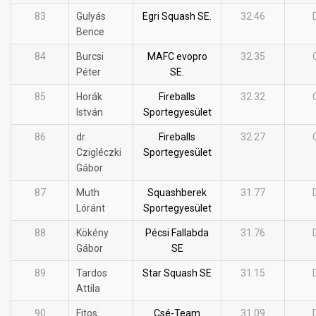
83
Gulyás
Egri Squash SE.
32.46
Bence
84
Burcsi
MAFC evopro
32.35
Péter
SE.
85
Horák
Fireballs
32.32
István
Sportegyesület
86
dr.
Fireballs
32.27
Czigléczki
Sportegyesület
Gábor
87
Muth
Squashberek
31.77
Lóránt
Sportegyesület
88
Kökény
Pécsi Fallabda
31.76
Gábor
SE
89
Tardos
Star Squash SE
31.15
Attila
90
Fitos
Csé-Team
31.09