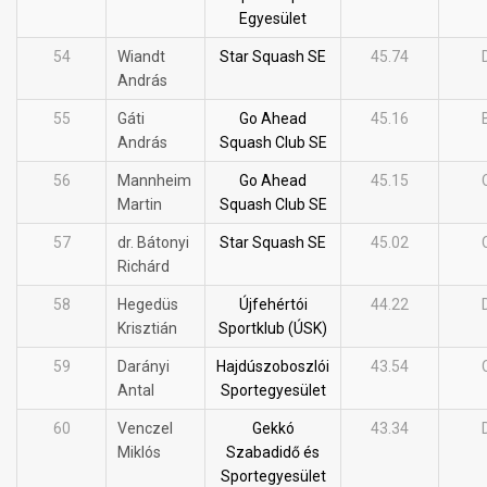
Egyesület
54
Wiandt
Star Squash SE
45.74
András
55
Gáti
Go Ahead
45.16
András
Squash Club SE
56
Mannheim
Go Ahead
45.15
Martin
Squash Club SE
57
dr. Bátonyi
Star Squash SE
45.02
Richárd
58
Hegedüs
Újfehértói
44.22
Krisztián
Sportklub (ÚSK)
59
Darányi
Hajdúszoboszlói
43.54
Antal
Sportegyesület
60
Venczel
Gekkó
43.34
Miklós
Szabadidő és
Sportegyesület