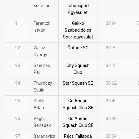
Krisztián
Labdasport
Egyesület
91
Ferenczi
Gekkó
30.94
István
Szabadidő és
Sportegyesület
92
Weisz
Öntöde SC
30.79
György
93
Szemes
City Squash
30.75
Pál
Club
94
Thuróczy
Star Squash SE
30.62
Gyula
95
Bedő
Go Ahead
30.49
Ádám
Squash Club SE
95
Végh
Go Ahead
30.49
Benedek
Squash Club SE
97
Báranovics
Pécsi Fallabda
30.04