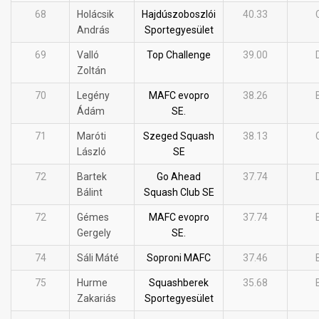
68
Holácsik
Hajdúszoboszlói
40.33
András
Sportegyesület
69
Valló
Top Challenge
39.00
Zoltán
70
Legény
MAFC evopro
38.26
Ádám
SE.
71
Maróti
Szeged Squash
38.13
László
SE
72
Bartek
Go Ahead
37.74
Bálint
Squash Club SE
72
Gémes
MAFC evopro
37.74
Gergely
SE.
74
Sáli Máté
Soproni MAFC
37.46
75
Hurme
Squashberek
35.68
Zakariás
Sportegyesület