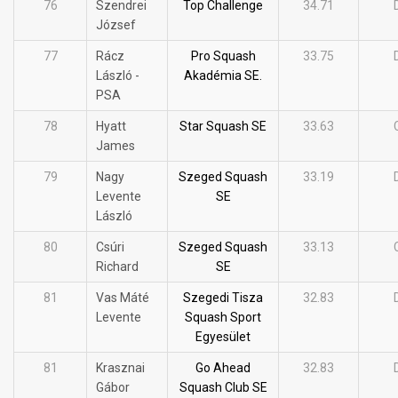
76
Szendrei
Top Challenge
34.71
József
77
Rácz
Pro Squash
33.75
László -
Akadémia SE.
PSA
78
Hyatt
Star Squash SE
33.63
James
79
Nagy
Szeged Squash
33.19
Levente
SE
László
80
Csúri
Szeged Squash
33.13
Richard
SE
81
Vas Máté
Szegedi Tisza
32.83
Levente
Squash Sport
Egyesület
81
Krasznai
Go Ahead
32.83
Gábor
Squash Club SE