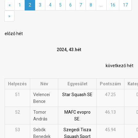
«
1
2
3
4
5
6
7
8
...
16
17
»
előző hét
2024, 43.hét
következő hét
Helyezés
Név
Egyesület
Pontszám
Kate
51
Velencei
Star Squash SE
47.25
Bence
52
Tomor
MAFC evopro
46.13
András
SE.
53
Sebők
Szegedi Tisza
45.94
Benedek
Squash Sport