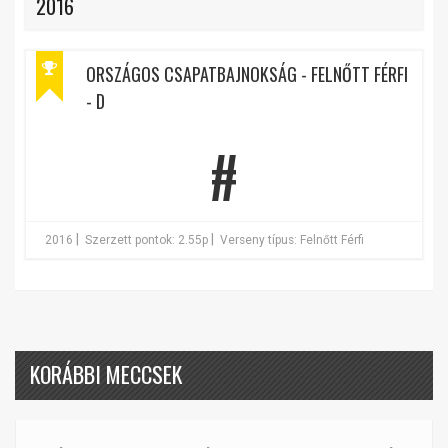
2016
ORSZÁGOS CSAPATBAJNOKSÁG - FELNŐTT FÉRFI
- D
#
|
|
2016
Szerzett pontok: 2.55p
Verseny típus: Felnőtt Férfi
KORÁBBI MECCSEK