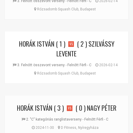
3. Felnőtt összevont verseny - Felnőtt Férfi - C
2026-02-14
Rózsadomb Squash Club, Budapest
HORÁK ISTVÁN
( 1 )
( 2 )
SZILVÁSSY
VS
LEVENTE
3. Felnőtt összevont verseny - Felnőtt Férfi - C
2026-02-14
Rózsadomb Squash Club, Budapest
HORÁK ISTVÁN
( 3 )
( 0 )
NAGY PÉTER
VS
2. "C" kategóriás ranglistaverseny - Felnőtt Férfi - C
2024-11-30
D Fitness, Nyíregyháza