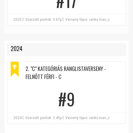
#17
|
|
2025
Szerzett pontok: 0.67p
Verseny típus: ranks.man_c
2024
2. "C" KATEGÓRIÁS RANGLISTAVERSENY -
FELNŐTT FÉRFI - C
#9
|
|
2024
Szerzett pontok: 2.45p
Verseny típus: ranks.man_c