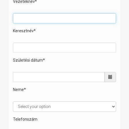
Vezetéknév*
Keresztnév*
Születési dátum*
Neme*
Telefonszám