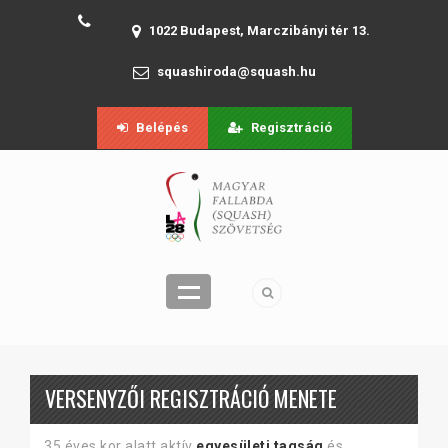
1022 Budapest, Marczibányi tér 13.
squashiroda@squash.hu
Belépés
Regisztráció
VERSENYZŐI REGISZTRÁCIÓ MENETE
35 éves kor alatt aktív
egyesületi tagság
és