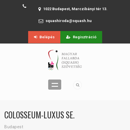
1022 Budapest, Marczibányi tér 13.
squashiroda@squash.hu
Belépés
Regisztráció
COLOSSEUM-LUXUS SE.
Budapest