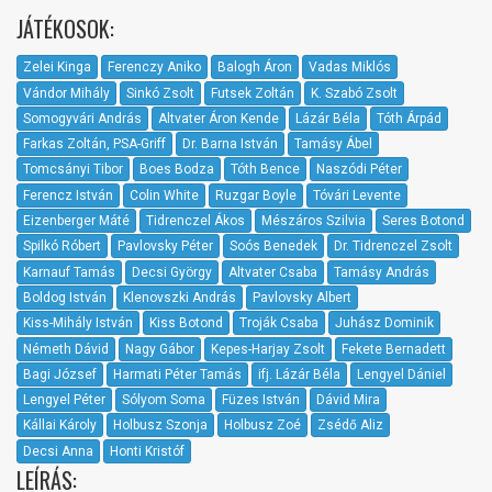
JÁTÉKOSOK:
Zelei Kinga
Ferenczy Aniko
Balogh Áron
Vadas Miklós
Vándor Mihály
Sinkó Zsolt
Futsek Zoltán
K. Szabó Zsolt
Somogyvári András
Altvater Áron Kende
Lázár Béla
Tóth Árpád
Farkas Zoltán, PSA-Griff
Dr. Barna István
Tamásy Ábel
Tomcsányi Tibor
Boes Bodza
Tóth Bence
Naszódi Péter
Ferencz István
Colin White
Ruzgar Boyle
Tóvári Levente
Eizenberger Máté
Tidrenczel Ákos
Mészáros Szilvia
Seres Botond
Spilkó Róbert
Pavlovsky Péter
Soós Benedek
Dr. Tidrenczel Zsolt
Karnauf Tamás
Decsi György
Altvater Csaba
Tamásy András
Boldog István
Klenovszki András
Pavlovsky Albert
Kiss-Mihály István
Kiss Botond
Troják Csaba
Juhász Dominik
Németh Dávid
Nagy Gábor
Kepes-Harjay Zsolt
Fekete Bernadett
Bagi József
Harmati Péter Tamás
ifj. Lázár Béla
Lengyel Dániel
Lengyel Péter
Sólyom Soma
Füzes István
Dávid Mira
Kállai Károly
Holbusz Szonja
Holbusz Zoé
Zsédő Aliz
Decsi Anna
Honti Kristóf
LEÍRÁS: