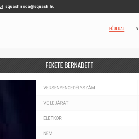
squashiroda@squash.hu
FŐOLDAL
V
FEKETE BERNADETT
VERSENYENGEDÉLYSZÁM
V.E LEJÁRAT
ÉLETKOR
NEM