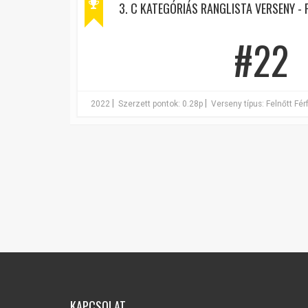
3. C KATEGÓRIÁS RANGLISTA VERSENY - F
#22
|
|
2022
Szerzett pontok: 0.28p
Verseny típus: Felnőtt Férf
KAPCSOLAT