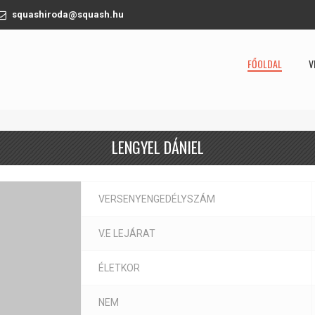
squashiroda@squash.hu
FŐOLDAL
V
LENGYEL DÁNIEL
VERSENYENGEDÉLYSZÁM
V.E LEJÁRAT
ÉLETKOR
NEM