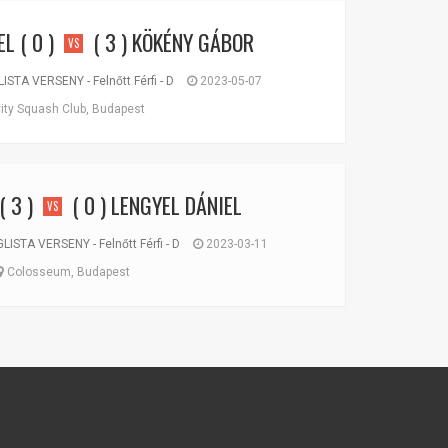
EL
( 0 )
( 3 )
KÖKÉNY GÁBOR
VS
TA VERSENY - Felnőtt Férfi - D
2023-05-07
ity Squash Club, Budapest
( 3 )
( 0 )
LENGYEL DÁNIEL
VS
STA VERSENY - Felnőtt Férfi - D
2023-03-11
Colosseum, Budapest