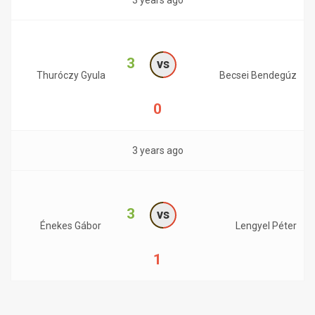
3 years ago
3
vs
Thuróczy Gyula
Becsei Bendegúz
0
3 years ago
3
vs
Énekes Gábor
Lengyel Péter
1