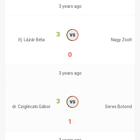
3 years ago
3
vs
ifj. Lázár Béla
Nagy Zsolt
0
3 years ago
3
vs
dr. Czigléczki Gábor
Seres Botond
1