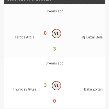
3 years ago
0
vs
Tardos Attila
ifj. Lázár Béla
3
3 years ago
3
vs
Thuróczy Gyula
Baka Zoltán
0