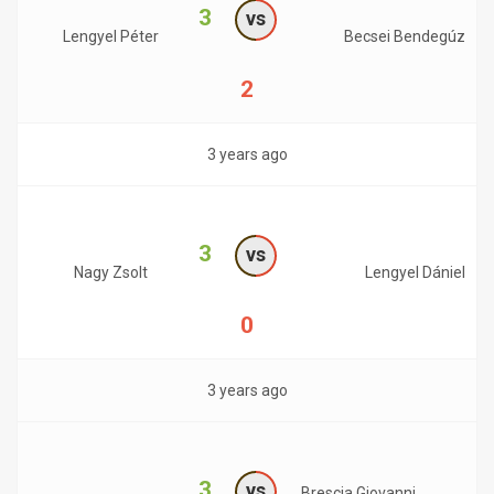
3
vs
Lengyel Péter
Becsei Bendegúz
2
3 years ago
3
vs
Nagy Zsolt
Lengyel Dániel
0
3 years ago
3
vs
Brescia Giovanni