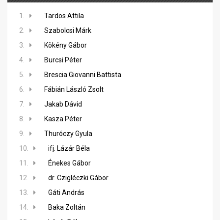
1.
Tardos Attila
2.
Szabolcsi Márk
3.
Kökény Gábor
4.
Burcsi Péter
5.
Brescia Giovanni Battista
6.
Fábián László Zsolt
7.
Jakab Dávid
8.
Kasza Péter
9.
Thuróczy Gyula
10.
ifj. Lázár Béla
11.
Énekes Gábor
12.
dr. Czigléczki Gábor
13.
Gáti András
14.
Baka Zoltán