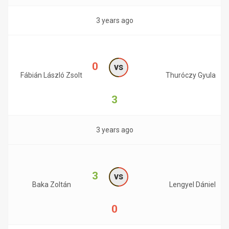
3 years ago
0
vs
Fábián László Zsolt
Thuróczy Gyula
3
3 years ago
3
vs
Baka Zoltán
Lengyel Dániel
0