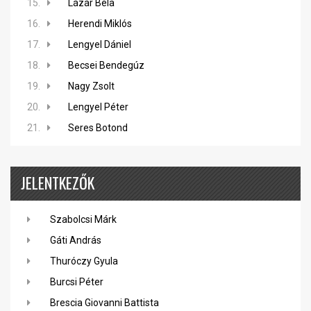
15.
Lázár Béla
16.
Herendi Miklós
17.
Lengyel Dániel
18.
Becsei Bendegúz
19.
Nagy Zsolt
20.
Lengyel Péter
21.
Seres Botond
JELENTKEZŐK
Szabolcsi Márk
Gáti András
Thuróczy Gyula
Burcsi Péter
Brescia Giovanni Battista