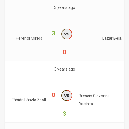
3 years ago
3
vs
Herendi Miklós
Lázár Béla
0
3 years ago
0
vs
Brescia Giovanni
Fábián László Zsolt
Battista
3