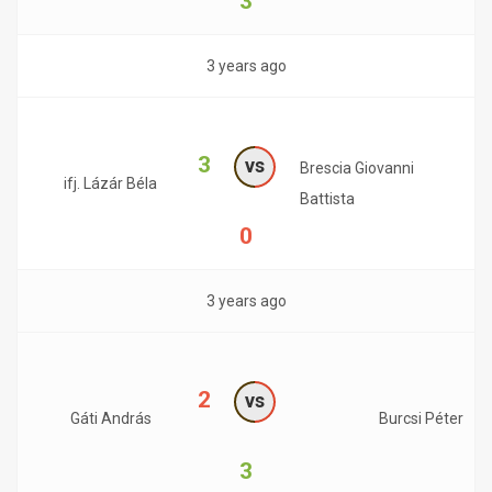
3
3 years ago
3
vs
Brescia Giovanni
ifj. Lázár Béla
Battista
0
3 years ago
2
vs
Gáti András
Burcsi Péter
3