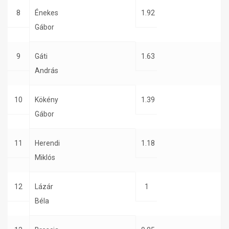
8
Énekes
1.92
Gábor
9
Gáti
1.63
András
10
Kökény
1.39
Gábor
11
Herendi
1.18
Miklós
12
Lázár
1
Béla