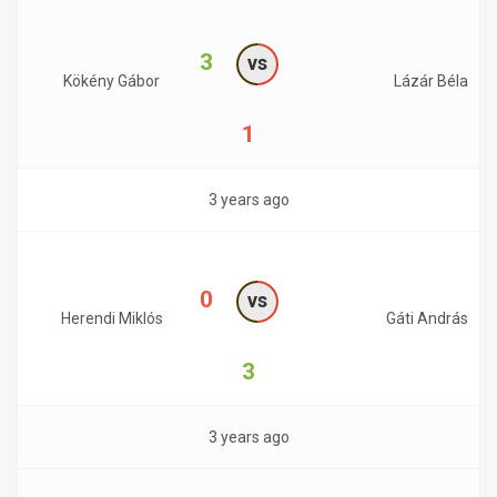
3
vs
Kökény Gábor
Lázár Béla
1
3 years ago
0
vs
Herendi Miklós
Gáti András
3
3 years ago