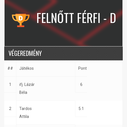
FELNŐTT FÉRFI - D
VÉGEREDMÉNY
##
Játékos
Pont
1
ifj. Lázár
6
Béla
2
Tardos
5.1
Attila