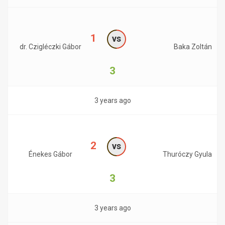
1
vs
dr. Czigléczki Gábor
Baka Zoltán
3
3 years ago
2
vs
Énekes Gábor
Thuróczy Gyula
3
3 years ago