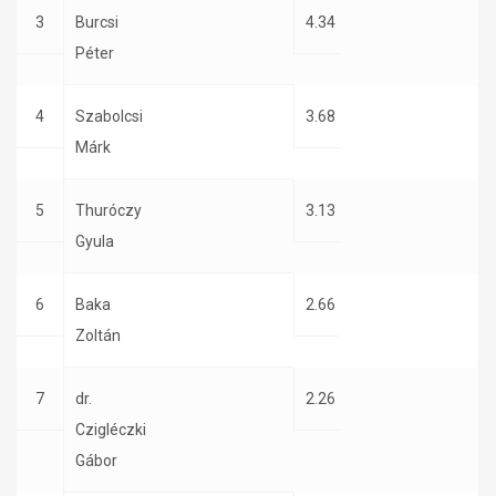
3
Burcsi
4.34
Péter
4
Szabolcsi
3.68
Márk
5
Thuróczy
3.13
Gyula
6
Baka
2.66
Zoltán
7
dr.
2.26
Czigléczki
Gábor