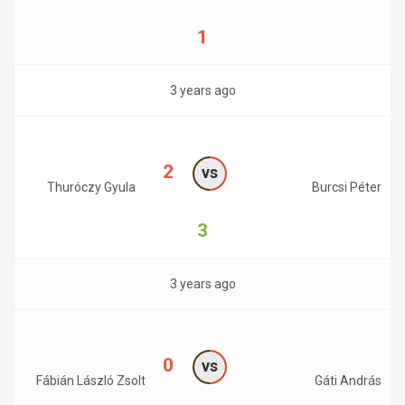
1
3 years ago
2
vs
Thuróczy Gyula
Burcsi Péter
3
3 years ago
0
vs
Fábián László Zsolt
Gáti András