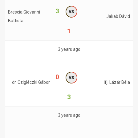
3
vs
Brescia Giovanni
Jakab Dávid
Battista
1
3 years ago
0
vs
dr. Czigléczki Gábor
ifj. Lázár Béla
3
3 years ago