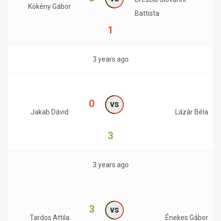
Kökény Gábor
Battista
1
3 years ago
0
vs
Jakab Dávid
Lázár Béla
3
3 years ago
3
vs
Tardos Attila
Énekes Gábor