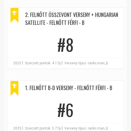
2. FELNŐTT ÖSSZEVONT VERSENY + HUNGARIAN
SATELLITE - FELNŐTT FÉRFI - B
#8
|
|
2025
Szerzett pontok: 4.17p
Verseny típus: ranks.man_b
1. FELNŐTT B-D VERSENY - FELNŐTT FÉRFI - B
#6
|
|
2025
Szerzett pontok: 5.77p
Verseny típus: ranks.man_b