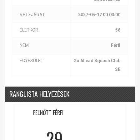
V.E LEJÁRAT
2027-05-17 00:00:00
ÉLETKOR
56
NEM
Férfi
EGYESÜLET
Go Ahead Squash Club
SE
RANGLISTA HELYEZÉSEK
FELNŐTT FÉRFI
29.