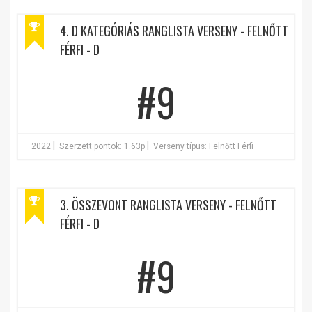
4. D KATEGÓRIÁS RANGLISTA VERSENY - FELNŐTT
FÉRFI - D
#9
|
|
2022
Szerzett pontok: 1.63p
Verseny típus: Felnőtt Férfi
3. ÖSSZEVONT RANGLISTA VERSENY - FELNŐTT
FÉRFI - D
#9