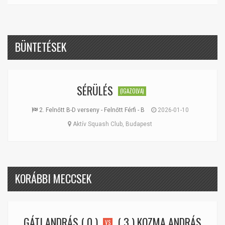
BÜNTETÉSEK
SÉRÜLÉS
(IGAZOLVA)
2. Felnőtt B-D verseny - Felnőtt Férfi - B
2026-01-10
Aktív Squash Club, Budapest
KORÁBBI MECCSEK
GÁTI ANDRÁS
( 0 )
( 3 )
KOZMA ANDRÁS
VS