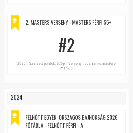
2. MASTERS VERSENY - MASTERS FÉRFI 55+
#2
|
|
2025
Szerzett pontok: 375p
Verseny típus: ranks.masters-
man-55
2024
FELNŐTT EGYÉNI ORSZÁGOS BAJNOKSÁG 2026
FŐTÁBLA - FELNŐTT FÉRFI - A