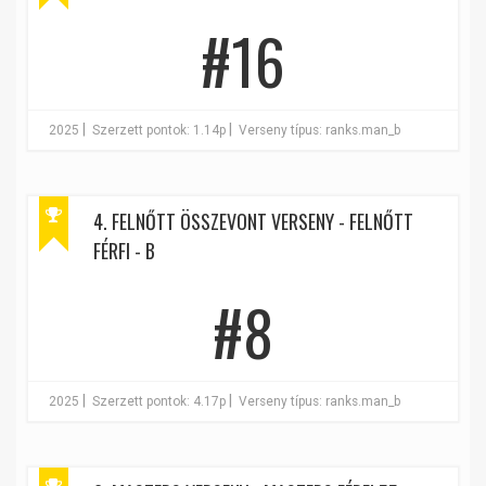
#16
|
|
2025
Szerzett pontok: 1.14p
Verseny típus: ranks.man_b
4. FELNŐTT ÖSSZEVONT VERSENY - FELNŐTT
FÉRFI - B
#8
|
|
2025
Szerzett pontok: 4.17p
Verseny típus: ranks.man_b