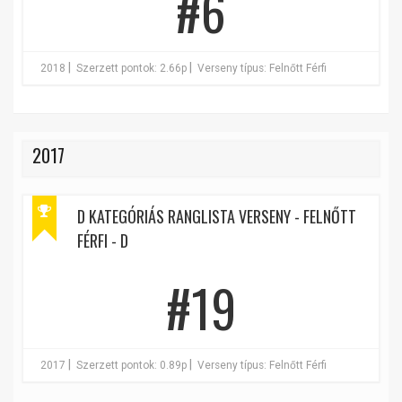
#6
|
|
2018
Szerzett pontok: 2.66p
Verseny típus: Felnőtt Férfi
2017
D KATEGÓRIÁS RANGLISTA VERSENY - FELNŐTT
FÉRFI - D
#19
|
|
2017
Szerzett pontok: 0.89p
Verseny típus: Felnőtt Férfi