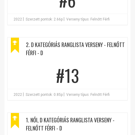
|
|
2022
Szerzett pontok: 2.66p
Verseny típus: Felnőtt Férfi
2. D KATEGÓRIÁS RANGLISTA VERSENY - FELNŐTT
FÉRFI - D
#13
|
|
2022
Szerzett pontok: 0.85p
Verseny típus: Felnőtt Férfi
1. NŐI, D KATEGÓRIÁS RANGLISTA VERSENY -
FELNŐTT FÉRFI - D