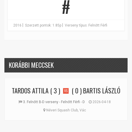
#
|
|
2016
Szerzett pontok: 1.85p
Verseny típus: Felnőtt Férfi
KORÁBBI MECCSEK
TARDOS ATTILA
( 3 )
( 0 )
BARTIS LÁSZLÓ
VS
3. Felnőtt B-D verseny - Felnőtt Férfi - D
2026-04-18
Néveri Squash Club, Vác