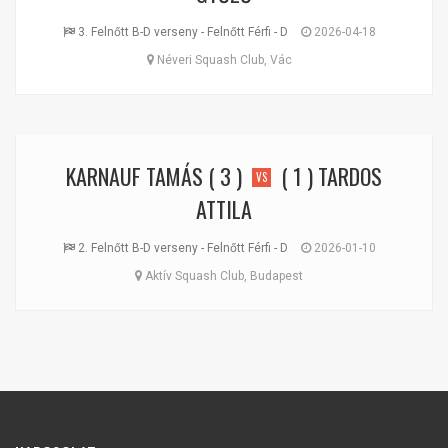
3. Felnőtt B-D verseny - Felnőtt Férfi - D
2026-04-18
Néveri Squash Club, Vác
KARNAUF TAMÁS
( 3 )
( 1 )
TARDOS
VS
ATTILA
2. Felnőtt B-D verseny - Felnőtt Férfi - D
2026-01-10
Aktív Squash Club, Budapest