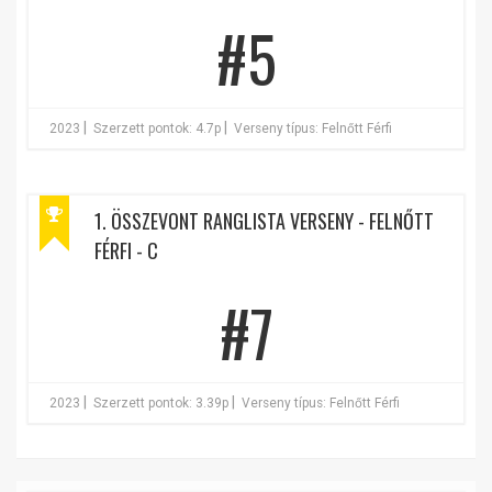
#5
|
|
2023
Szerzett pontok: 4.7p
Verseny típus: Felnőtt Férfi
1. ÖSSZEVONT RANGLISTA VERSENY - FELNŐTT
FÉRFI - C
#7
|
|
2023
Szerzett pontok: 3.39p
Verseny típus: Felnőtt Férfi