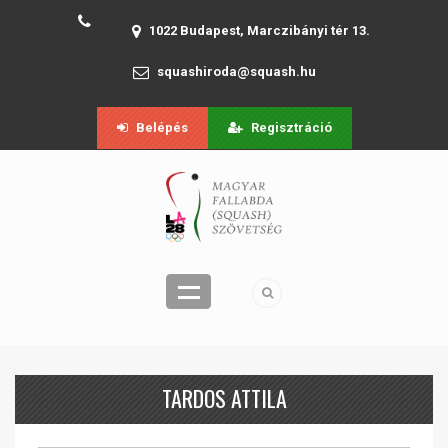
1022 Budapest, Marczibányi tér 13.
squashiroda@squash.hu
Belépés
Regisztráció
TARDOS ATTILA