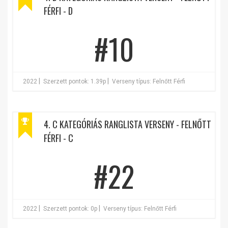
FÉRFI - D
#10
|
|
2022
Szerzett pontok: 1.39p
Verseny típus: Felnőtt Férfi
4. C KATEGÓRIÁS RANGLISTA VERSENY - FELNŐTT
FÉRFI - C
#22
|
|
2022
Szerzett pontok: 0p
Verseny típus: Felnőtt Férfi