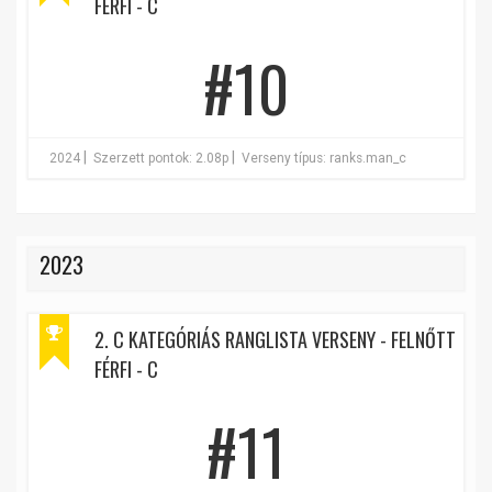
FÉRFI - C
#10
|
|
2024
Szerzett pontok: 2.08p
Verseny típus: ranks.man_c
2023
2. C KATEGÓRIÁS RANGLISTA VERSENY - FELNŐTT
FÉRFI - C
#11