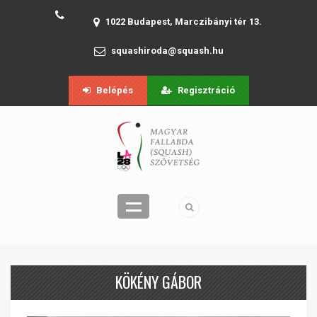
1022 Budapest, Marczibányi tér 13.
squashiroda@squash.hu
Belépés
Regisztráció
KÖKÉNY GÁBOR