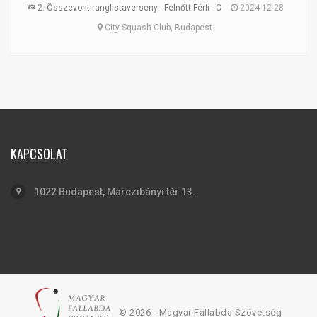
2. Összevont ranglistaverseny - Felnőtt Férfi - C
2024-12-28
City Squash Club, Budapest
KAPCSOLAT
1022 Budapest, Marczibányi tér 13.
© 2026 - Magyar Fallabda Szövetség