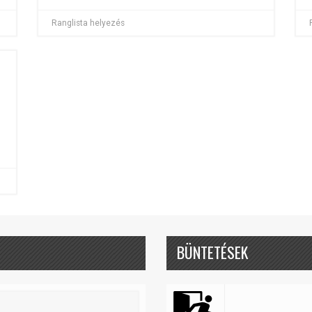
Ranglista helyezés
BÜNTETÉSEK