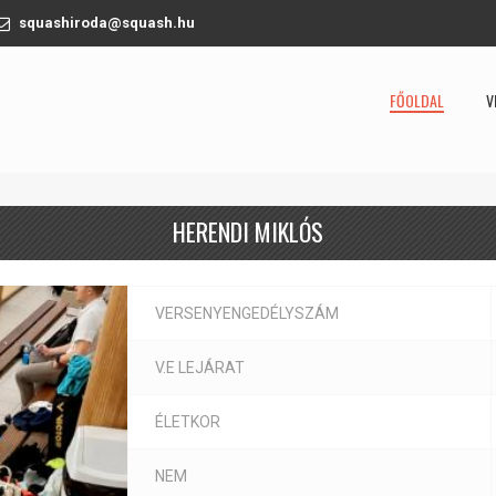
squashiroda@squash.hu
FŐOLDAL
V
HERENDI MIKLÓS
VERSENYENGEDÉLYSZÁM
V.E LEJÁRAT
ÉLETKOR
NEM