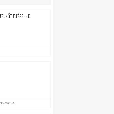
FELNŐTT FÉRFI - D
ters-man-55