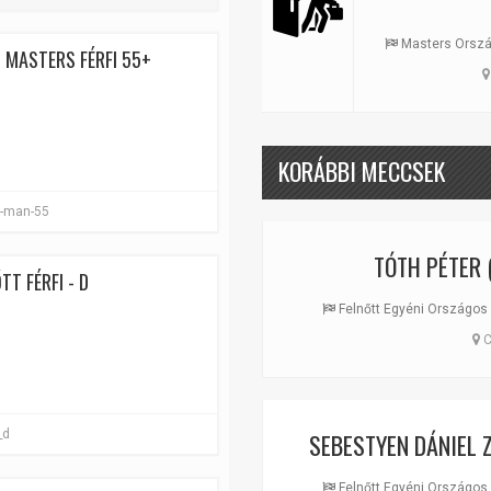
Masters Ország
 MASTERS FÉRFI 55+
KORÁBBI MECCSEK
s-man-55
TÓTH PÉTER
(
T FÉRFI - D
Felnőtt Egyéni Országos 
C
_d
SEBESTYEN DÁNIEL 
Felnőtt Egyéni Országos 