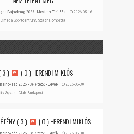
NEM JELENT MEG
os Bajnokság 2026 - Masters Férfi 55+
2026-05-16
Omega Sportcentrum, Százhalombatta
 3 )
( 0 )
HERENDI MIKLÓS
VS
Bajnokság 2026 - Selejtező - Egyéb
2026-05-30
ity Squash Club, Budapest
ZÉTÉNY
( 3 )
( 0 )
HERENDI MIKLÓS
VS
Bajnokság 2026 - Selejtező - Egyéb
2026-05-30