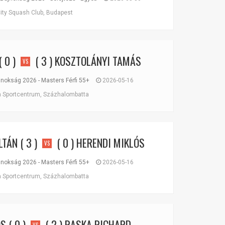
ity Squash Club, Budapest
( 0 )
( 3 )
KOSZTOLÁNYI TAMÁS
VS
okság 2026 - Masters Férfi 55+
2026-05-16
Sportcentrum, Százhalombatta
LTÁN
( 3 )
( 0 )
HERENDI MIKLÓS
VS
okság 2026 - Masters Férfi 55+
2026-05-16
Sportcentrum, Százhalombatta
ÓS
( 0 )
( 2 )
RASKA RICHARD