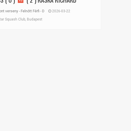
VS
t verseny - Felnőtt Férfi - D
2026-03-22
tar Squash Club, Budapest