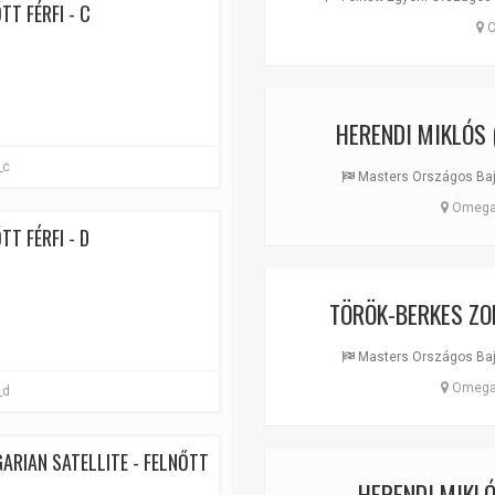
TT FÉRFI - C
C
HERENDI MIKLÓS
_c
Masters Országos Bajn
Omega 
T FÉRFI - D
TÖRÖK-BERKES ZO
Masters Országos Bajn
Omega 
_d
ARIAN SATELLITE - FELNŐTT
HERENDI MIKL