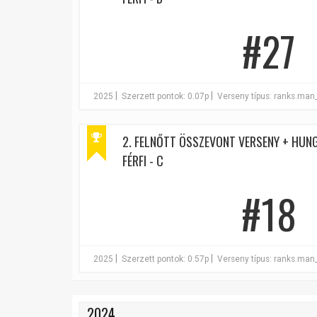
#27
|
|
2025
Szerzett pontok: 0.07p
Verseny típus: ranks.man
2. FELNŐTT ÖSSZEVONT VERSENY + HUNG
FÉRFI - C
#18
|
|
2025
Szerzett pontok: 0.57p
Verseny típus: ranks.man
2024