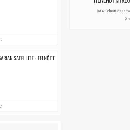
4. Felnőtt összevon
S
_d
ARIAN SATELLITE - FELNŐTT
_c