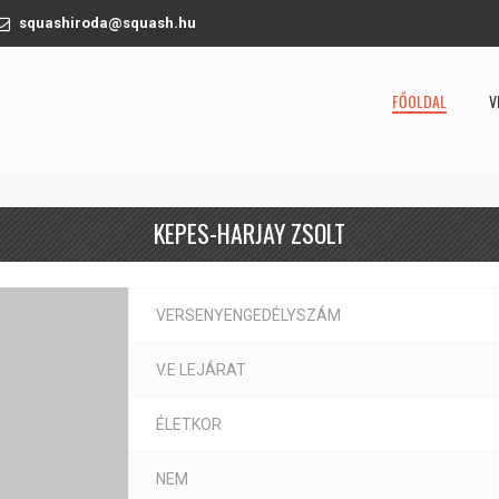
squashiroda@squash.hu
FŐOLDAL
V
KEPES-HARJAY ZSOLT
VERSENYENGEDÉLYSZÁM
V.E LEJÁRAT
ÉLETKOR
NEM