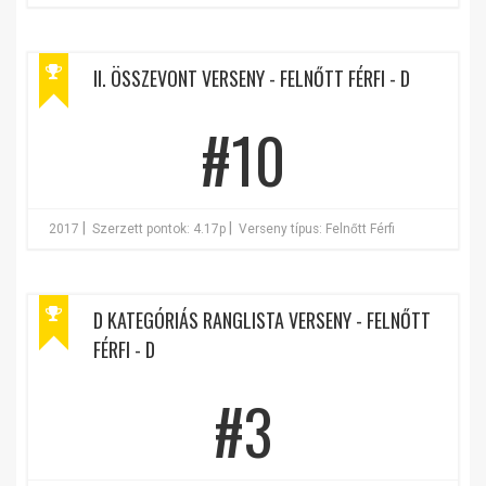
II. ÖSSZEVONT VERSENY - FELNŐTT FÉRFI - D
#10
|
|
2017
Szerzett pontok: 4.17p
Verseny típus: Felnőtt Férfi
D KATEGÓRIÁS RANGLISTA VERSENY - FELNŐTT
FÉRFI - D
#3