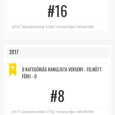
#16
|
|
2018
Szerzett pontok: 0.52p
Verseny típus: Felnőtt Férfi
2017
D KATEGÓRIÁS RANGLISTA VERSENY - FELNŐTT
FÉRFI - D
#8
|
|
2017
Szerzett pontok: 5.77p
Verseny típus: Felnőtt Férfi