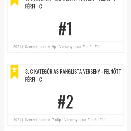
FÉRFI - C
#1
|
|
2021
Szerzett pontok: 9p
Verseny típus: Felnőtt Férfi
3. C KATEGÓRIÁS RANGLISTA VERSENY - FELNŐTT
FÉRFI - C
#2
|
|
2021
Szerzett pontok: 7.65p
Verseny típus: Felnőtt Férfi