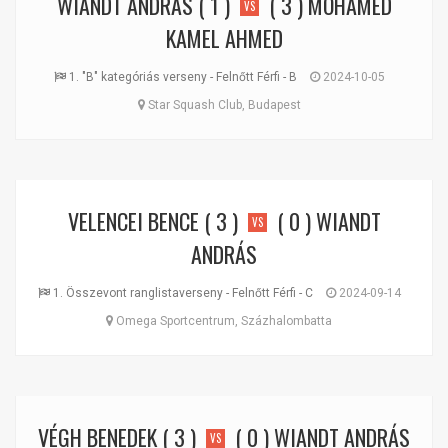
WIANDT ANDRÁS
( 1 )
( 3 )
MOHAMED
VS
KAMEL AHMED
1. "B" kategóriás verseny - Felnőtt Férfi - B
2024-10-05
Star Squash Club, Budapest
VELENCEI BENCE
( 3 )
( 0 )
WIANDT
VS
ANDRÁS
1. Összevont ranglistaverseny - Felnőtt Férfi - C
2024-09-14
Omega Sportcentrum, Százhalombatta
VÉGH BENEDEK
( 3 )
( 0 )
WIANDT ANDRÁS
VS