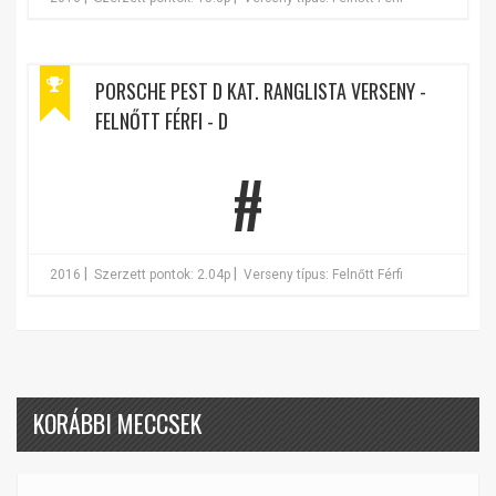
PORSCHE PEST D KAT. RANGLISTA VERSENY -
FELNŐTT FÉRFI - D
#
|
|
2016
Szerzett pontok: 2.04p
Verseny típus: Felnőtt Férfi
KORÁBBI MECCSEK