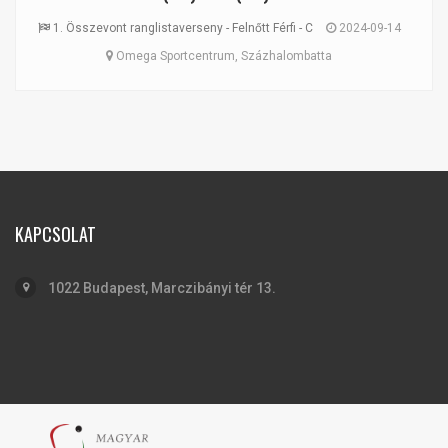
1. Összevont ranglistaverseny - Felnőtt Férfi - C
2024-09-14
Omega Sportcentrum, Százhalombatta
KAPCSOLAT
1022 Budapest, Marczibányi tér 13.