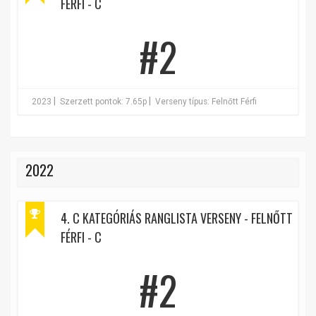
FÉRFI - C
#2
|
|
2023
Szerzett pontok: 7.65p
Verseny típus: Felnőtt Férfi
2022
4. C KATEGÓRIÁS RANGLISTA VERSENY - FELNŐTT
FÉRFI - C
#2