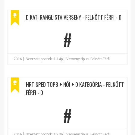
D KAT. RANGLISTA VERSENY - FELNŐTT FÉRFI - D
#
|
|
2016
Szerzett pontok: 1.14p
Verseny típus: Felnőtt Férfi
HRT SPED TOP8 + NŐI + D KATEGÓRIA - FELNŐTT
FÉRFI - D
#
|
|
2016
Szerzett pontok: 15.3p
Verseny típus: Felnőtt Férfi