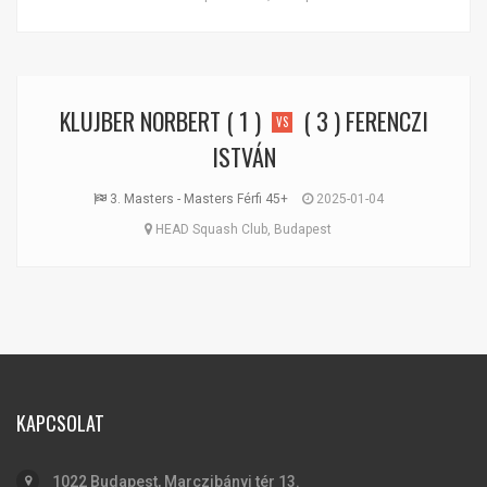
KLUJBER NORBERT
( 1 )
( 3 )
FERENCZI
VS
ISTVÁN
3. Masters - Masters Férfi 45+
2025-01-04
HEAD Squash Club, Budapest
KAPCSOLAT
1022 Budapest, Marczibányi tér 13.