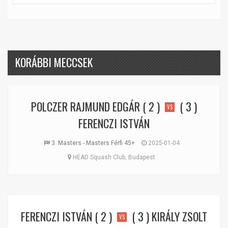
KORÁBBI MECCSEK
POLCZER RAJMUND EDGÁR
( 2 )
( 3 )
VS
FERENCZI ISTVÁN
3. Masters - Masters Férfi 45+
2025-01-04
HEAD Squash Club, Budapest
FERENCZI ISTVÁN
( 2 )
( 3 )
KIRÁLY ZSOLT
VS