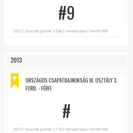
#9
|
|
2021
Szerzett pontok: 3.54p
Verseny típus: Felnőtt Férfi
2013
ORSZÁGOS CSAPATBAJNOKSÁG III. OSZTÁLY 3.
FORD. - FÉRFI
#
|
|
2013
Szerzett pontok: 2.17p
Verseny típus: Felnőtt Férfi