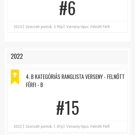
#6
|
|
2023
Szerzett pontok: 3.99p
Verseny típus: Felnőtt Férfi
2022
4. B KATEGÓRIÁS RANGLISTA VERSENY - FELNŐTT
FÉRFI - B
#15
|
|
2022
Szerzett pontok: 1.47p
Verseny típus: Felnőtt Férfi