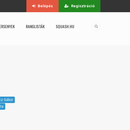
Belépés
Regisztráció
ERSENYEK
RANGLISTÁK
SQUASH.HU
z Gábor
tta