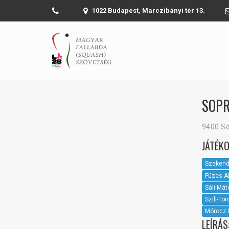
1022 Budapest, Marczibányi tér 13.
SOPR
9400 Sop
JÁTÉKO
Szekend
Füzes A
Sáli Mát
Szili-Tö
Mórocz 
LEÍRÁS