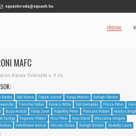
squashiroda@squash.hu
FŐOLDAL
V
ONI MAFC
ron, Bajcsy-Zsilinszky u. 4. sz.
SOK:
i Beáta
Sáli Barna
Fojtyik József
Varga Márton
Balogh Sándor
lexander
Tremmel Gábor
Kovács Attila
Sáli Barnabás
Pócza Péter
Hanc
é
Buza Kristóf
Fülöp Zsolt
Rápolthy Péter
Princzes Róbert
Kovács Brigi
rök György
Fogarasi Róbert
Kiss Péter
Kiss Dávid
Mészáros Gergely
Balázs
Holnthoner Bence
Kóczán Szilas
Balogh Szilárd
Szakály Laura
: