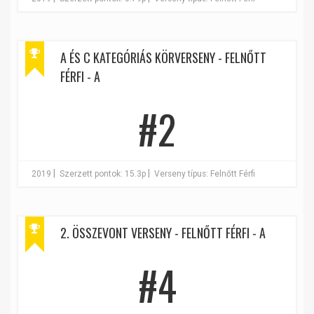
A ÉS C KATEGÓRIÁS KÖRVERSENY - FELNŐTT
FÉRFI - A
#2
|
|
2019
Szerzett pontok: 15.3p
Verseny típus: Felnőtt Férfi
2. ÖSSZEVONT VERSENY - FELNŐTT FÉRFI - A
#4