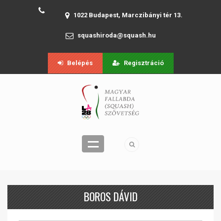
1022 Budapest, Marczibányi tér 13.
squashiroda@squash.hu
Belépés
Regisztráció
BOROS DÁVID