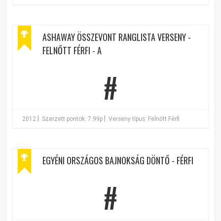
ASHAWAY ÖSSZEVONT RANGLISTA VERSENY -
FELNŐTT FÉRFI - A
#
|
|
2012
Szerzett pontok: 7.99p
Verseny típus: Felnőtt Férfi
EGYÉNI ORSZÁGOS BAJNOKSÁG DÖNTŐ - FÉRFI
#