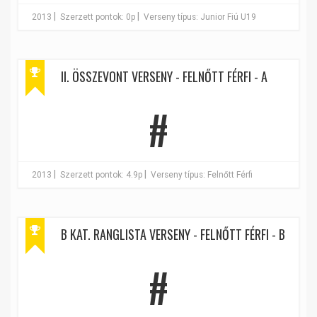
|
|
2013
Szerzett pontok: 0p
Verseny típus: Junior Fiú U19
II. ÖSSZEVONT VERSENY - FELNŐTT FÉRFI - A
#
|
|
2013
Szerzett pontok: 4.9p
Verseny típus: Felnőtt Férfi
B KAT. RANGLISTA VERSENY - FELNŐTT FÉRFI - B
#