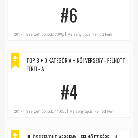
#6
|
|
2017
Szerzett pontok: 7.99p
Verseny típus: Felnőtt Férfi
TOP 8 + D KATEGÓRIA + NŐI VERSENY - FELNŐTT
FÉRFI - A
#4
|
|
2017
Szerzett pontok: 11.05p
Verseny típus: Felnőtt Férfi
III. ÖSSZEVONT VERSENY - FELNŐTT FÉRFI - A