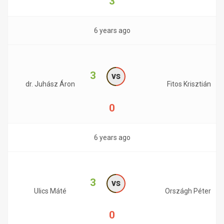
3
6 years ago
3
vs
dr. Juhász Áron
Fitos Krisztián
0
6 years ago
3
vs
Ulics Máté
Országh Péter
0