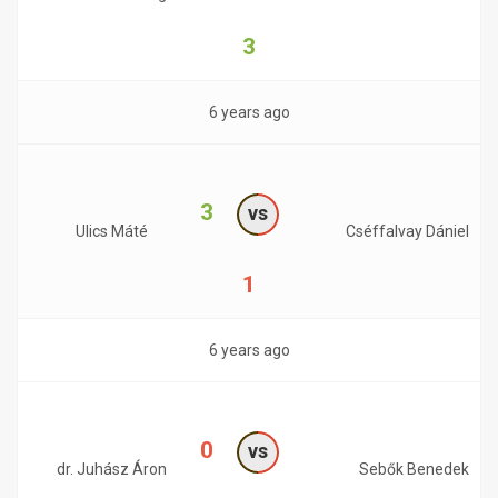
3
6 years ago
3
vs
Ulics Máté
Cséffalvay Dániel
1
6 years ago
0
vs
dr. Juhász Áron
Sebők Benedek