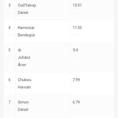
3
Cséffalvay
13.01
Dániel
4
Kamocsai
11.05
Bendegúz
5
dr.
9.4
Juhász
Áron
6
Chukwu
7.99
Hannah
7
Simon
6.79
Dániel