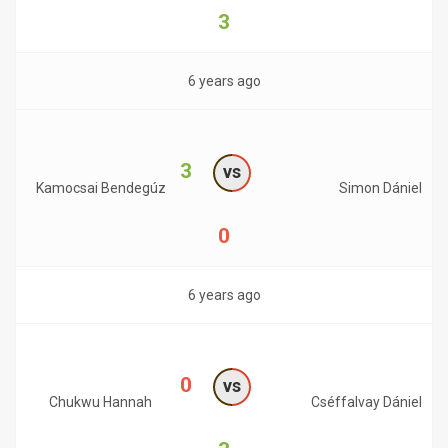
3
6 years ago
3
vs
Kamocsai Bendegúz
Simon Dániel
0
6 years ago
0
vs
Chukwu Hannah
Cséffalvay Dániel