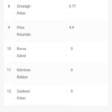
8
Országh
5.77
Péter
9
Fitos
4.9
Krisztián
10
Boros
0
Dávid
11
Kőmíves
0
Balázs
12
Szebeni
0
Péter