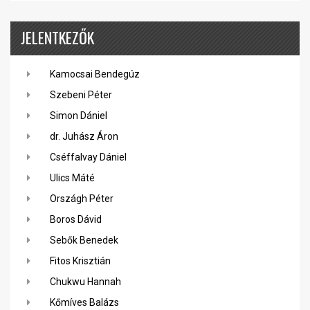
JELENTKEZŐK
Kamocsai Bendegúz
Szebeni Péter
Simon Dániel
dr. Juhász Áron
Cséffalvay Dániel
Ulics Máté
Országh Péter
Boros Dávid
Sebők Benedek
Fitos Krisztián
Chukwu Hannah
Kőmíves Balázs