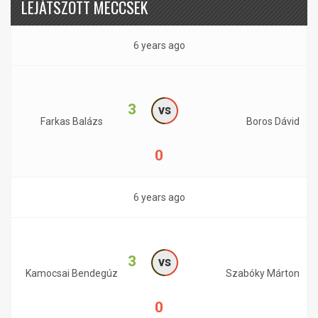
LEJÁTSZOTT MECCSEK
6 years ago
3
vs
Farkas Balázs
Boros Dávid
0
6 years ago
3
vs
Kamocsai Bendegúz
Szabóky Márton
0