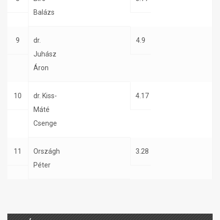
Balázs
9
dr.
4.9
Juhász
Áron
10
dr. Kiss-
4.17
Máté
Csenge
11
Országh
3.28
Péter