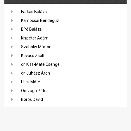
Farkas Balázs
Kamocsai Bendegúz
Bíró Balázs
Kispéter Ádám
Szabóky Márton
Kovács Zsolt
dr. Kiss-Máté Csenge
dr. Juhász Áron
Ulics Máté
Országh Péter
Boros Dávid