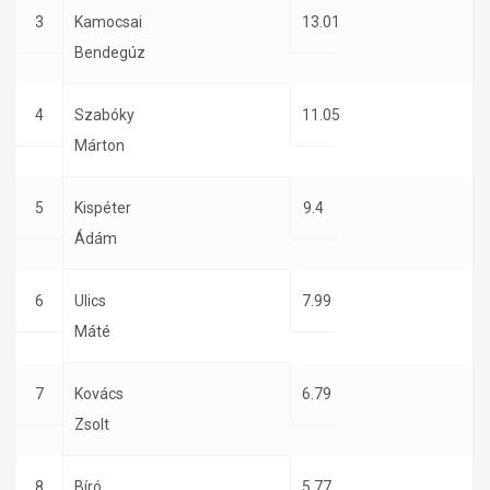
3
Kamocsai
13.01
Bendegúz
4
Szabóky
11.05
Márton
5
Kispéter
9.4
Ádám
6
Ulics
7.99
Máté
7
Kovács
6.79
Zsolt
8
Bíró
5.77