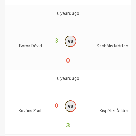
6 years ago
3
vs
Boros Dávid
Szabóky Márton
0
6 years ago
0
vs
Kovács Zsolt
Kispéter Ádám
3