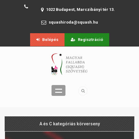
1022 Budapest, Marczibányi tér 13.
squashiroda@squash.hu
Belépés
Regisztráció
A és C kategóriás körverseny