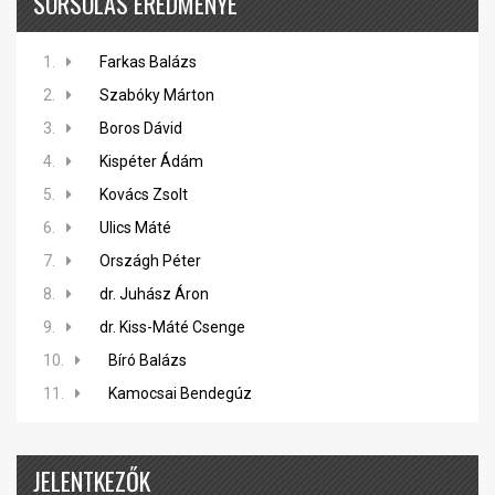
SORSOLÁS EREDMÉNYE
1.
Farkas Balázs
2.
Szabóky Márton
3.
Boros Dávid
4.
Kispéter Ádám
5.
Kovács Zsolt
6.
Ulics Máté
7.
Országh Péter
8.
dr. Juhász Áron
9.
dr. Kiss-Máté Csenge
10.
Bíró Balázs
11.
Kamocsai Bendegúz
JELENTKEZŐK