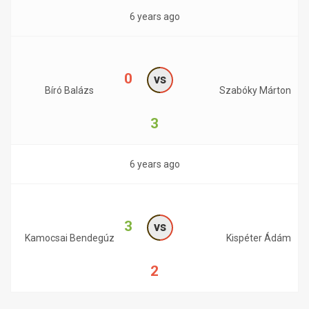
6 years ago
0
vs
Bíró Balázs
Szabóky Márton
3
6 years ago
3
vs
Kamocsai Bendegúz
Kispéter Ádám
2