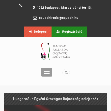
1022 Budapest, Marczibányi tér 13.
squashiroda@squash.hu
Belépés
Regisztráció
HungaroSun Egyéni Országos Bajnokság selejtezők