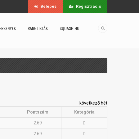
Belépés
Regisztráció
ERSENYEK
RANGLISTÁK
SQUASH.HU
következő hét
Pontszám
Kategória
2.69
D
2.69
D