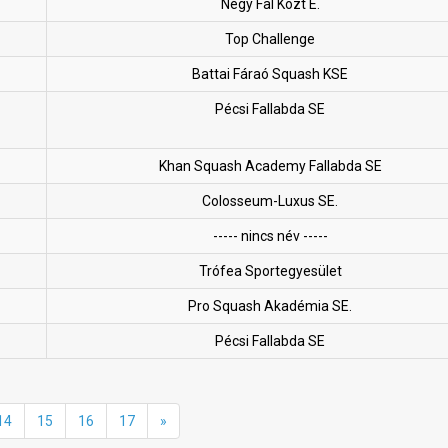
Négy Fal Közt E.
Top Challenge
Battai Fáraó Squash KSE
Pécsi Fallabda SE
Khan Squash Academy Fallabda SE
Colosseum-Luxus SE.
----- nincs név -----
Trófea Sportegyesület
Pro Squash Akadémia SE.
Pécsi Fallabda SE
14
15
16
17
»