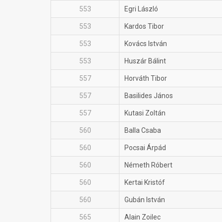
553
Egri László
553
Kardos Tibor
553
Kovács István
553
Huszár Bálint
557
Horváth Tibor
557
Basilides János
557
Kutasi Zoltán
560
Balla Csaba
560
Pocsai Árpád
560
Németh Róbert
560
Kertai Kristóf
560
Gubán István
565
Alain Zoilec