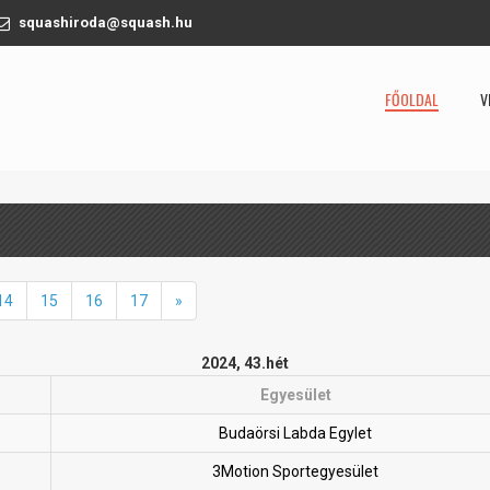
squashiroda@squash.hu
FŐOLDAL
V
14
15
16
17
»
2024, 43.hét
Egyesület
Budaörsi Labda Egylet
3Motion Sportegyesület