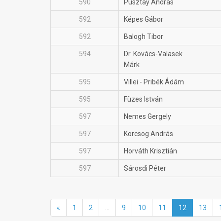
590
Pusztay András
592
Képes Gábor
592
Balogh Tibor
594
Dr. Kovács-Valasek
Márk
595
Villei - Pribék Ádám
595
Füzes István
597
Nemes Gergely
597
Korcsog András
597
Horváth Krisztián
597
Sárosdi Péter
«
1
2
...
9
10
11
12
13