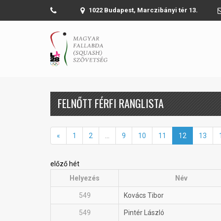
1022 Budapest, Marczibányi tér 13.
FELNŐTT FÉRFI RANGLISTA
«
1
2
...
9
10
11
12
13
előző hét
Helyezés
Név
549
Kovács Tibor
549
Pintér László