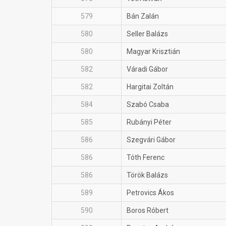
579
Bán Zalán
580
Seller Balázs
580
Magyar Krisztián
582
Váradi Gábor
582
Hargitai Zoltán
584
Szabó Csaba
585
Rubányi Péter
586
Szegvári Gábor
586
Tóth Ferenc
586
Török Balázs
589
Petrovics Ákos
590
Boros Róbert