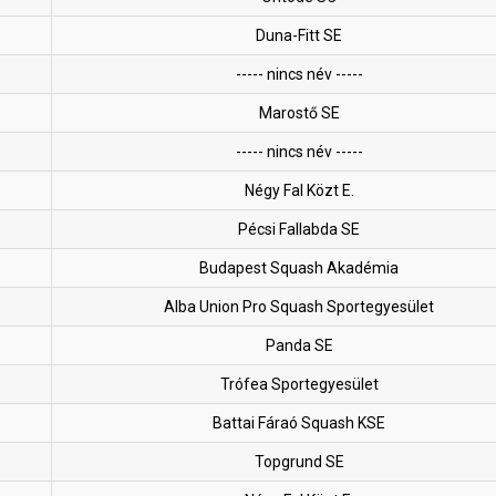
Duna-Fitt SE
----- nincs név -----
Marostő SE
----- nincs név -----
Négy Fal Közt E.
Pécsi Fallabda SE
Budapest Squash Akadémia
Alba Union Pro Squash Sportegyesület
Panda SE
Trófea Sportegyesület
Battai Fáraó Squash KSE
Topgrund SE