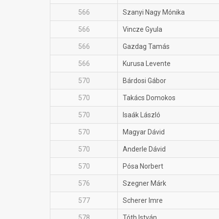
566
Szanyi Nagy Mónika
566
Vincze Gyula
566
Gazdag Tamás
566
Kurusa Levente
570
Bárdosi Gábor
570
Takács Domokos
570
Isaák László
570
Magyar Dávid
570
Anderle Dávid
570
Pósa Norbert
576
Szegner Márk
577
Scherer Imre
578
Tóth István