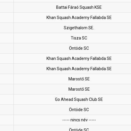
Battai Fáraó Squash KSE
Khan Squash Academy Fallabda SE
Szigethalom SE.
Tisza SC
Öntöde SC
Khan Squash Academy Fallabda SE
Khan Squash Academy Fallabda SE
Marostő SE
Marostő SE
Go Ahead Squash Club SE
Öntöde SC
----- nincs név -----
Öntöde SC