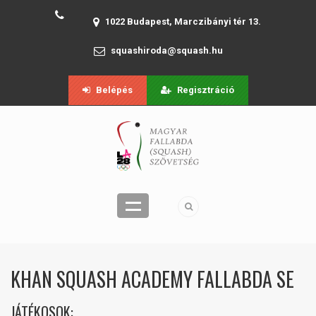
1022 Budapest, Marczibányi tér 13.
squashiroda@squash.hu
Belépés
Regisztráció
KHAN SQUASH ACADEMY FALLABDA SE
JÁTÉKOSOK: