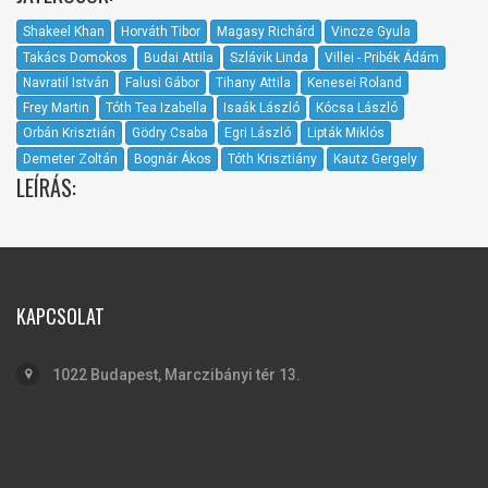
Shakeel Khan
Horváth Tibor
Magasy Richárd
Vincze Gyula
Takács Domokos
Budai Attila
Szlávik Linda
Villei - Pribék Ádám
Navratil István
Falusi Gábor
Tihany Attila
Kenesei Roland
Frey Martin
Tóth Tea Izabella
Isaák László
Kócsa László
Orbán Krisztián
Gödry Csaba
Egri László
Lipták Miklós
Demeter Zoltán
Bognár Ákos
Tóth Krisztiány
Kautz Gergely
LEÍRÁS:
KAPCSOLAT
1022 Budapest, Marczibányi tér 13.