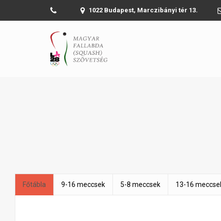
1022 Budapest, Marczibányi tér 13.
Főtábla
9-16 meccsek
5-8 meccsek
13-16 meccse