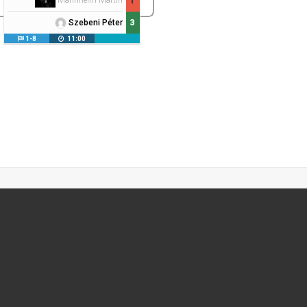
Mannheim Martin
1
3
Szebeni Péter
1-8
11:00