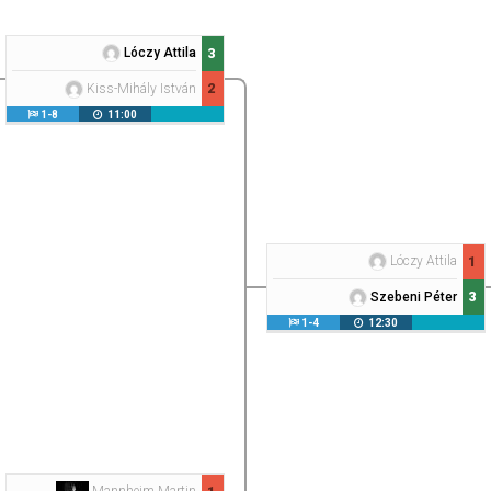
Lóczy Attila
3
2
Kiss-Mihály István
1-8
11:00
Lóczy Attila
1
3
Szebeni Péter
1-4
12:30