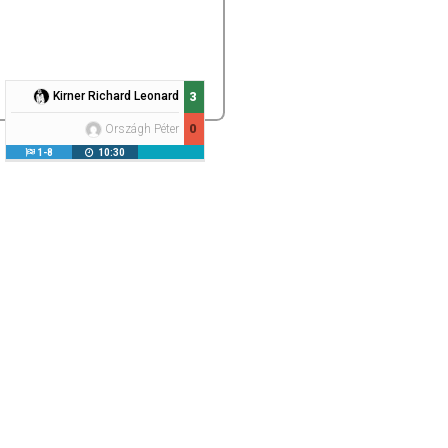
Kirner Richard Leonard
3
0
Országh Péter
1-8
10:30