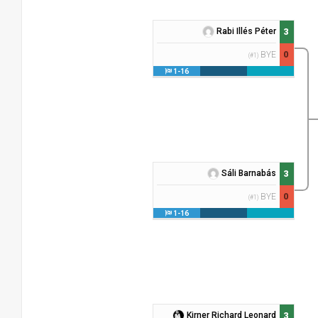
Rabi Illés Péter
3
0
BYE
(#1)
1-16
Sáli Barnabás
3
0
BYE
(#1)
1-16
Kirner Richard Leonard
3