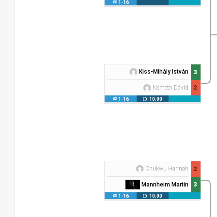
1-16
Kiss-Mihály István
3
2
Németh Dávid
1-16
10:00
Chukwu Hannah
2
3
Mannheim Martin
1-16
10:00