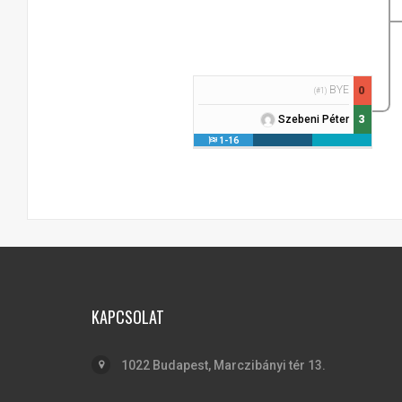
BYE
0
(#1)
3
Szebeni Péter
1-16
KAPCSOLAT
1022 Budapest, Marczibányi tér 13.