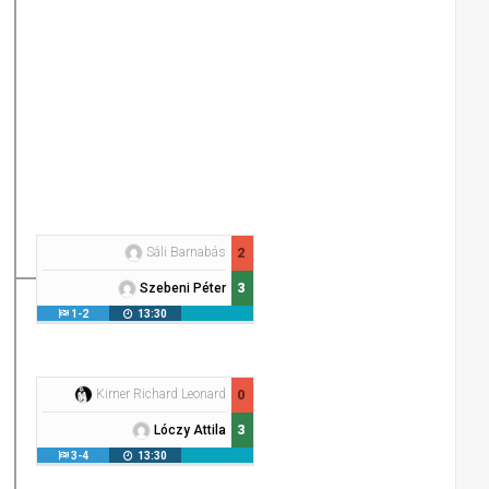
Sáli Barnabás
2
3
Szebeni Péter
1-2
13:30
Kirner Richard Leonard
0
3
Lóczy Attila
3-4
13:30