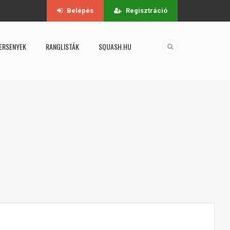
Belépés
Regisztráció
ERSENYEK
RANGLISTÁK
SQUASH.HU