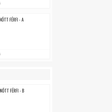
i
ŐTT FÉRFI - A
i
NŐTT FÉRFI - B