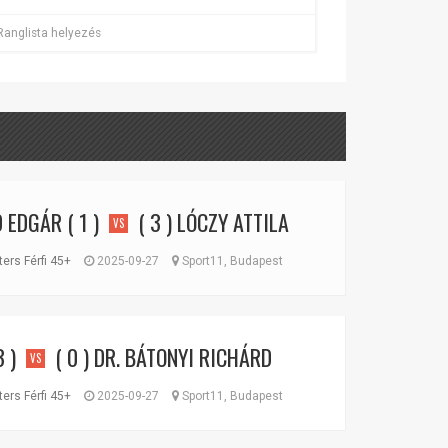
Ranglista helyezés
D EDGÁR
( 1 )
( 3 )
LÓCZY ATTILA
VS
ers Férfi 45+
2025-09-27
Sport11, Budapest
3 )
( 0 )
DR. BÁTONYI RICHÁRD
VS
ers Férfi 45+
2025-09-27
Sport11, Budapest