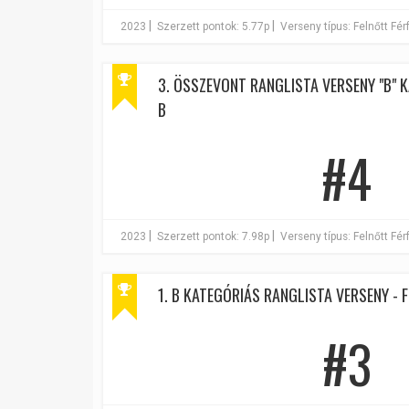
|
|
2023
Szerzett pontok: 5.77p
Verseny típus: Felnőtt Férf
3. ÖSSZEVONT RANGLISTA VERSENY "B" K
B
#4
|
|
2023
Szerzett pontok: 7.98p
Verseny típus: Felnőtt Férf
1. B KATEGÓRIÁS RANGLISTA VERSENY - F
#3