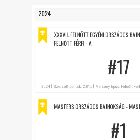
2024
XXXVII. FELNŐTT EGYÉNI ORSZÁGOS BAJ
FELNŐTT FÉRFI - A
#17
|
|
2024
Szerzett pontok: 2.01p
Verseny típus: Felnőtt Férf
MASTERS ORSZÁGOS BAJNOKSÁG - MAST
#1