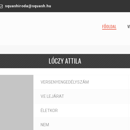
squashiroda@squash.hu
FŐOLDAL
V
LÓCZY ATTILA
VERSENYENGEDÉLYSZÁM
V.E LEJÁRAT
ÉLETKOR
NEM