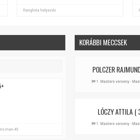
Ranglista helyezés
KORÁBBI MECCSEK
POLCZER RAJMUN
1. Masters verseny - Mast
5+
LÓCZY ATTILA
( 
1. Masters verseny - Mast
ters-man-45