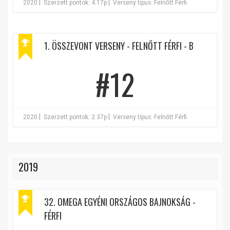
|
|
2020
Szerzett pontok: 4.17p
Verseny típus: Felnőtt Férfi
1. ÖSSZEVONT VERSENY - FELNŐTT FÉRFI - B
#12
|
|
2020
Szerzett pontok: 2.37p
Verseny típus: Felnőtt Férfi
2019
32. OMEGA EGYÉNI ORSZÁGOS BAJNOKSÁG -
FÉRFI