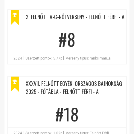
2. FELNŐTT A-C-NŐI VERSENY - FELNŐTT FÉRFI - A
#8
|
|
2024
Szerzett pontok: 5.77p
Verseny típus: ranks.man_a
XXXVII. FELNŐTT EGYÉNI ORSZÁGOS BAJNOKSÁG
2025 - FŐTÁBLA - FELNŐTT FÉRFI - A
#18
|
|
2024
Szerzett pontok: 1.02p
Verseny típus: Felnőtt Férfi