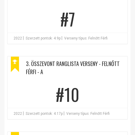
#7
|
|
2022
Szerzett pontok: 4.9p
Verseny típus: Felnőtt Férfi
3. ÖSSZEVONT RANGLISTA VERSENY - FELNŐTT
FÉRFI - A
#10
|
|
2022
Szerzett pontok: 4.17p
Verseny típus: Felnőtt Férfi