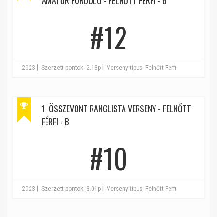
AMATŐR FORDULÓ - FELNŐTT FÉRFI - B
#12
|
|
2023
Szerzett pontok: 2.18p
Verseny típus: Felnőtt Férfi
1. ÖSSZEVONT RANGLISTA VERSENY - FELNŐTT
FÉRFI - B
#10
|
|
2023
Szerzett pontok: 3.01p
Verseny típus: Felnőtt Férfi