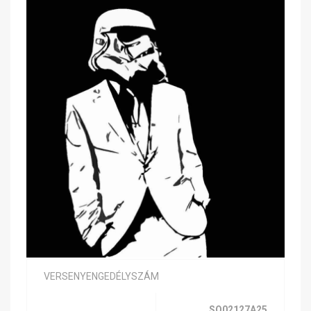
VERSENYENGEDÉLYSZÁM
SQ02127A25