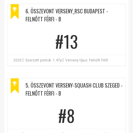
6. ÖSSZEVONT VERSENY_RSC BUDAPEST -
FELNŐTT FÉRFI - B
#13
|
|
2020
Szerzett pontok: 1.47p
Verseny típus: Felnőtt Férfi
5. ÖSSZEVONT VERSENY-SQUASH CLUB SZEGED -
FELNŐTT FÉRFI - B
#8