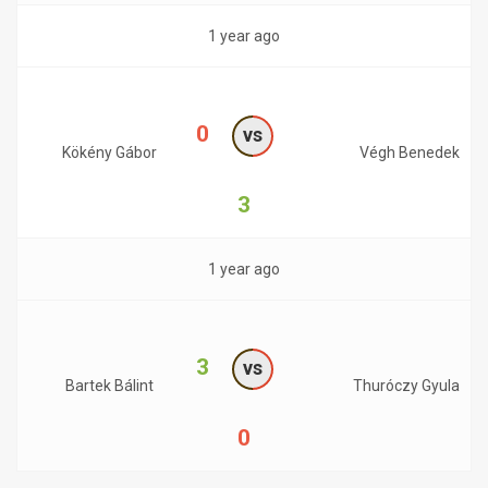
1 year ago
0
vs
Kökény Gábor
Végh Benedek
3
1 year ago
3
vs
Bartek Bálint
Thuróczy Gyula
0