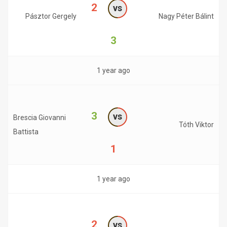
2
vs
Pásztor Gergely
Nagy Péter Bálint
3
1 year ago
3
vs
Brescia Giovanni
Tóth Viktor
Battista
1
1 year ago
2
vs