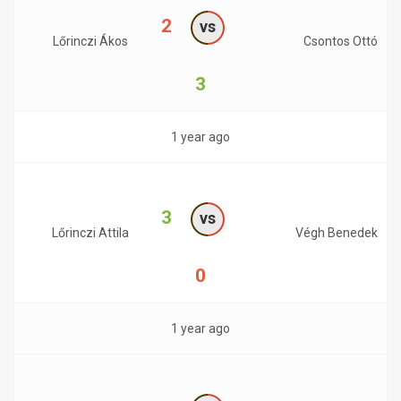
2
vs
Lőrinczi Ákos
Csontos Ottó
3
1 year ago
3
vs
Lőrinczi Attila
Végh Benedek
0
1 year ago