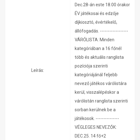
Dec.28-án este 18.00 órakor
ÉV játékosai és edzője
díjkiosztó, évértékelő,
állófogadás. ------------------
VÁRÓLISTA: Minden
kategóriában a 16 főnél
több és aktuális ranglista
pozíciója szerinti
Leírás:
kategóriájánál feljebb
nevező játékos várólistára
kerül, visszalépéskor a
várólistán ranglista szerinti
sorban kerülnek be a
játékosok. ---------------
VÉGLEGES NEVEZŐK:
DEC.25. 14 fő+2