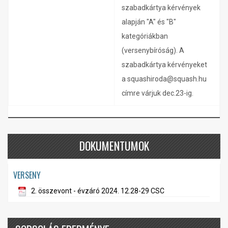
szabadkártya kérvények
alapján "A" és "B"
kategóriákban
(versenybíróság). A
szabadkártya kérvényeket
a squashiroda@squash.hu
címre várjuk dec.23-ig.
DOKUMENTUMOK
VERSENY
2. összevont - évzáró 2024. 12.28-29 CSC