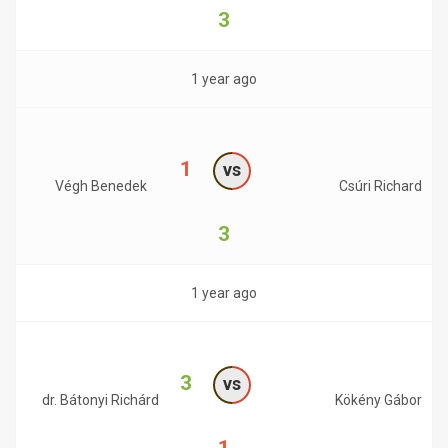
3
1 year ago
1
vs
Végh Benedek
Csúri Richard
3
1 year ago
3
vs
dr. Bátonyi Richárd
Kökény Gábor