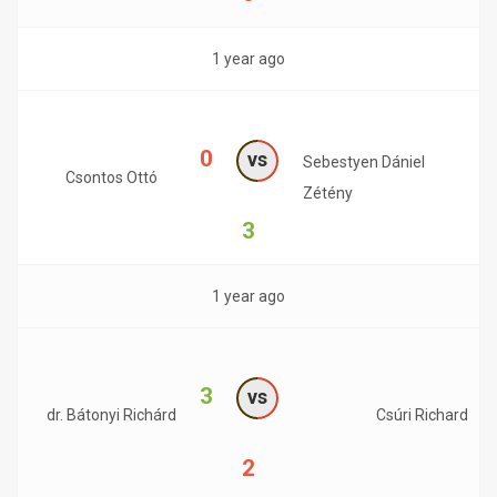
1 year ago
0
vs
Sebestyen Dániel
Csontos Ottó
Zétény
3
1 year ago
3
vs
dr. Bátonyi Richárd
Csúri Richard
2