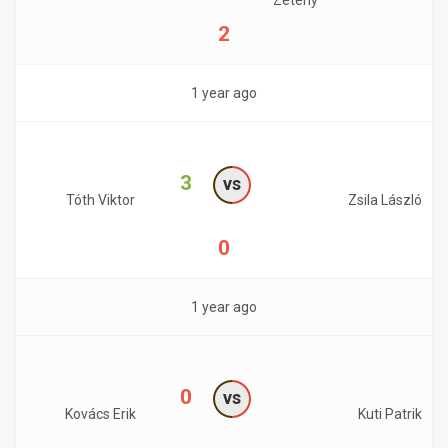
Zétény
2
1 year ago
3
vs
Tóth Viktor
Zsila László
0
1 year ago
0
vs
Kovács Erik
Kuti Patrik