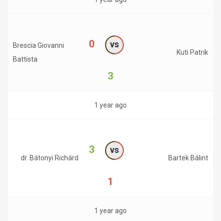
0
vs
Brescia Giovanni
Kuti Patrik
Battista
3
1 year ago
3
vs
dr. Bátonyi Richárd
Bartek Bálint
1
1 year ago