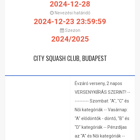
2024-12-28
Nevezési határidő
2024-12-23 23:59:59
Szezon
2024/2025
CITY SQUASH CLUB, BUDAPEST
Évzáró verseny, 2 napos
VERSENYKIÍRÁS SZERINT! --
--------- Szombat: "A", "C" és
Női kategóriák -- Vasárnap:
"A" elődöntők - döntő, "B" és
"D" kategóriák -- Pénzdíjas
az "A" és Női kategóriák --