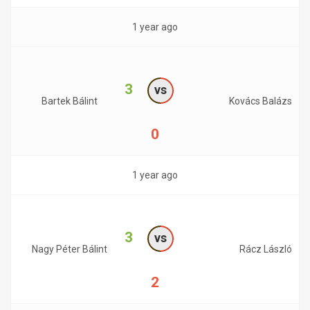
1 year ago
3
vs
Bartek Bálint
Kovács Balázs
0
1 year ago
3
vs
Nagy Péter Bálint
Rácz László
2