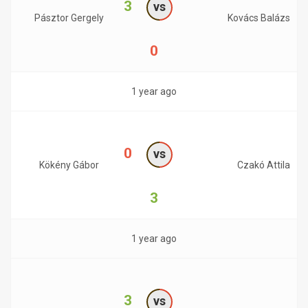
3
vs
Pásztor Gergely
Kovács Balázs
0
1 year ago
0
vs
Kökény Gábor
Czakó Attila
3
1 year ago
3
vs