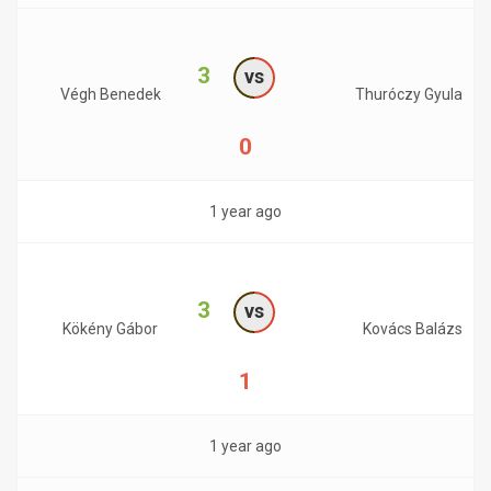
3
vs
Végh Benedek
Thuróczy Gyula
0
1 year ago
3
vs
Kökény Gábor
Kovács Balázs
1
1 year ago