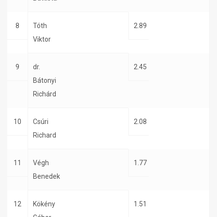
8
Tóth
2.89
Viktor
9
dr.
2.45
Bátonyi
Richárd
10
Csúri
2.08
Richard
11
Végh
1.77
Benedek
12
Kökény
1.51