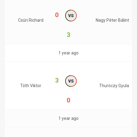
0
vs
Csúri Richard
Nagy Péter Bálint
3
1 year ago
3
vs
Tóth Viktor
Thuróczy Gyula
0
1 year ago