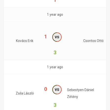
1
1 year ago
1
vs
Kovács Erik
Csontos Ottó
3
1 year ago
0
vs
Sebestyen Dániel
Zsila László
Zétény
3