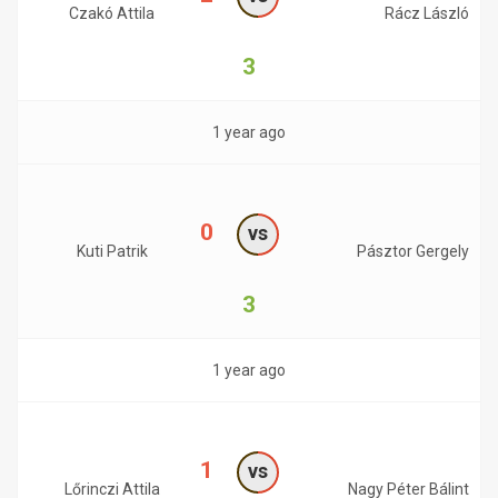
Czakó Attila
Rácz László
3
1 year ago
0
vs
Kuti Patrik
Pásztor Gergely
3
1 year ago
1
vs
Lőrinczi Attila
Nagy Péter Bálint