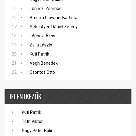
15.
Lőrinczi Zsombor
16.
Brescia Giovanni Battista
17.
Sebestyen Dániel Zétény
18.
Lőrinczi Ákos
19.
Zsila László
20.
Kuti Patrik
21.
Végh Benedek
22.
Csontos Ottó
JELENTKEZŐK
Kuti Patrik
Tóth Viktor
Nagy Péter Bálint