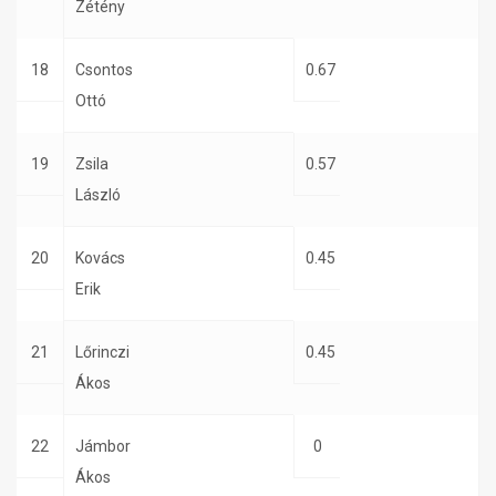
Zétény
18
Csontos
0.67
Ottó
19
Zsila
0.57
László
20
Kovács
0.45
Erik
21
Lőrinczi
0.45
Ákos
22
Jámbor
0
Ákos