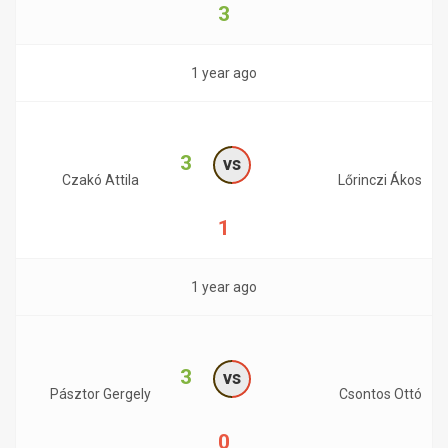
3
1 year ago
3
vs
Czakó Attila
Lőrinczi Ákos
1
1 year ago
3
vs
Pásztor Gergely
Csontos Ottó
0