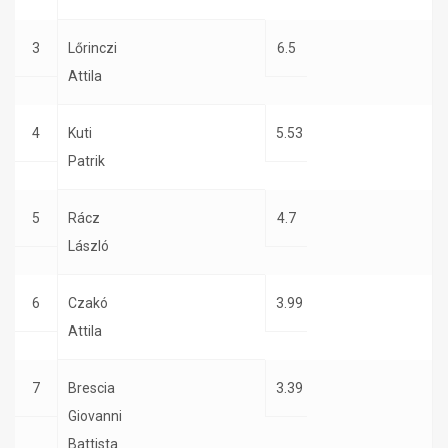
3
Lőrinczi
6.5
Attila
4
Kuti
5.53
Patrik
5
Rácz
4.7
László
6
Czakó
3.99
Attila
7
Brescia
3.39
Giovanni
Battista