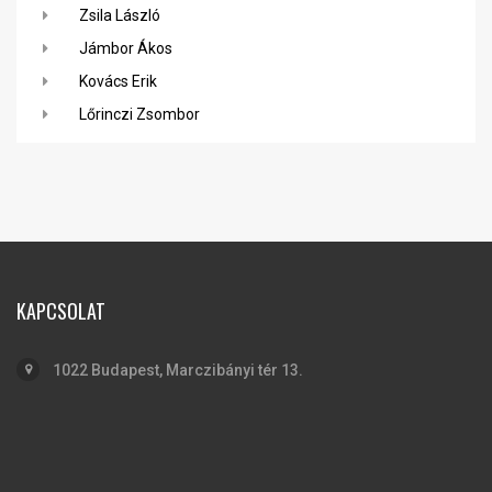
Zsila László
Jámbor Ákos
Kovács Erik
Lőrinczi Zsombor
KAPCSOLAT
1022 Budapest, Marczibányi tér 13.