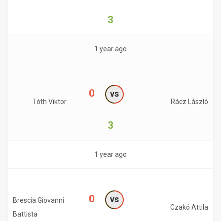
3
1 year ago
0
vs
Tóth Viktor
Rácz László
3
1 year ago
0
vs
Brescia Giovanni
Czakó Attila
Battista