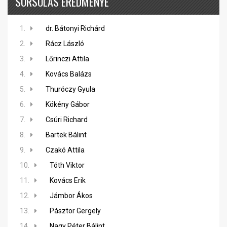
SORSOLÁS EREDMÉNYE
1.
dr. Bátonyi Richárd
2.
Rácz László
3.
Lőrinczi Attila
4.
Kovács Balázs
5.
Thuróczy Gyula
6.
Kökény Gábor
7.
Csúri Richard
8.
Bartek Bálint
9.
Czakó Attila
10.
Tóth Viktor
11.
Kovács Erik
12.
Jámbor Ákos
13.
Pásztor Gergely
14.
Nagy Péter Bálint