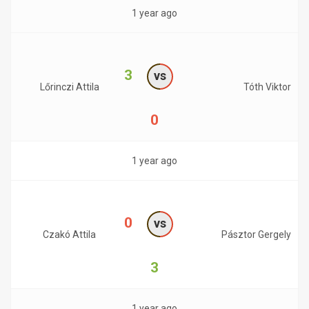
1 year ago
3
vs
Lőrinczi Attila
Tóth Viktor
0
1 year ago
0
vs
Czakó Attila
Pásztor Gergely
3
1 year ago