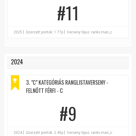
#11
|
|
2025
Szerzett pontok: 1.77p
Verseny típus: ranks.man_c
2024
3. "C" KATEGÓRIÁS RANGLISTAVERSENY -
FELNŐTT FÉRFI - C
#9
|
|
2024
Szerzett pontok: 2.45p
Verseny típus: ranks.man_c