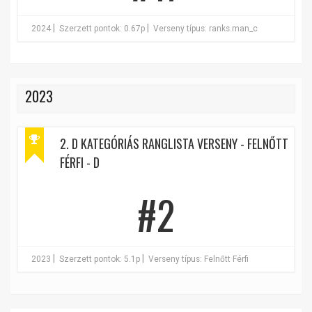
|
|
2024
Szerzett pontok: 0.67p
Verseny típus: ranks.man_c
2023
2. D KATEGÓRIÁS RANGLISTA VERSENY - FELNŐTT
FÉRFI - D
#2
|
|
2023
Szerzett pontok: 5.1p
Verseny típus: Felnőtt Férfi