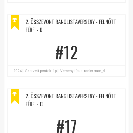
2. ÖSSZEVONT RANGLISTAVERSENY - FELNŐTT
FÉRFI - D
#12
|
|
2024
Szerzett pontok: 1p
Verseny típus: ranks.man_d
2. ÖSSZEVONT RANGLISTAVERSENY - FELNŐTT
FÉRFI - C
#17