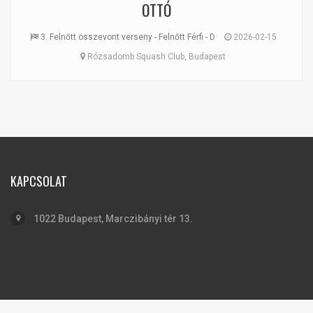
OTTÓ
3. Felnőtt összevont verseny - Felnőtt Férfi - D
2026-02-15
Rózsadomb Squash Club, Budapest
KAPCSOLAT
1022 Budapest, Marczibányi tér 13.