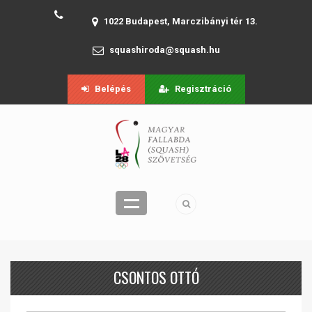
1022 Budapest, Marczibányi tér 13.
squashiroda@squash.hu
Belépés
Regisztráció
CSONTOS OTTÓ