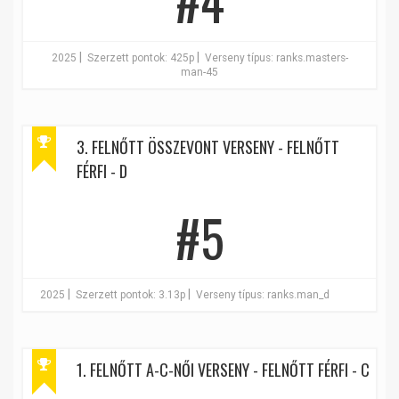
#4
|
|
2025
Szerzett pontok: 425p
Verseny típus: ranks.masters-
man-45
3. FELNŐTT ÖSSZEVONT VERSENY - FELNŐTT
FÉRFI - D
#5
|
|
2025
Szerzett pontok: 3.13p
Verseny típus: ranks.man_d
1. FELNŐTT A-C-NŐI VERSENY - FELNŐTT FÉRFI - C