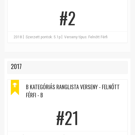
#2
|
|
2018
Szerzett pontok: 5.1p
Verseny típus: Felnőtt Férfi
2017
B KATEGÓRIÁS RANGLISTA VERSENY - FELNŐTT
FÉRFI - B
#21