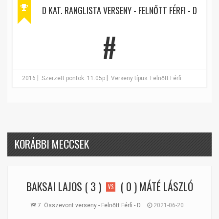
D KAT. RANGLISTA VERSENY - FELNŐTT FÉRFI - D
#
|
|
2016
Szerzett pontok: 11.05p
Verseny típus: Felnőtt Férfi
KORÁBBI MECCSEK
BAKSAI LAJOS
( 3 )
( 0 )
MÁTÉ LÁSZLÓ
VS
7. Összevont verseny - Felnőtt Férfi - D
2021-06-20