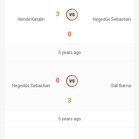
3
vs
Hende Katalin
Hegedűs Sebastian
0
5 years ago
0
vs
Hegedűs Sebastian
Sáli Barna
3
5 years ago