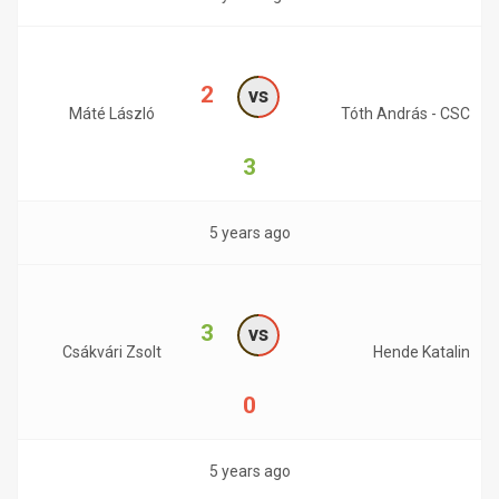
2
vs
Máté László
Tóth András - CSC
3
5 years ago
3
vs
Csákvári Zsolt
Hende Katalin
0
5 years ago