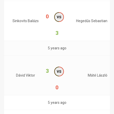
0
vs
Sinkovits Balázs
Hegedűs Sebastian
3
5 years ago
3
vs
Dávid Viktor
Máté László
0
5 years ago