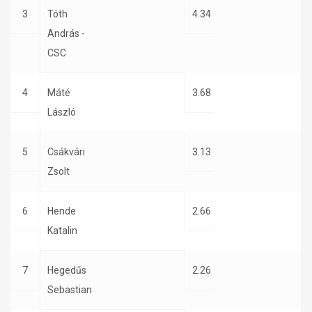
3
Tóth
4.34
András -
CSC
4
Máté
3.68
László
5
Csákvári
3.13
Zsolt
6
Hende
2.66
Katalin
7
Hegedűs
2.26
Sebastian