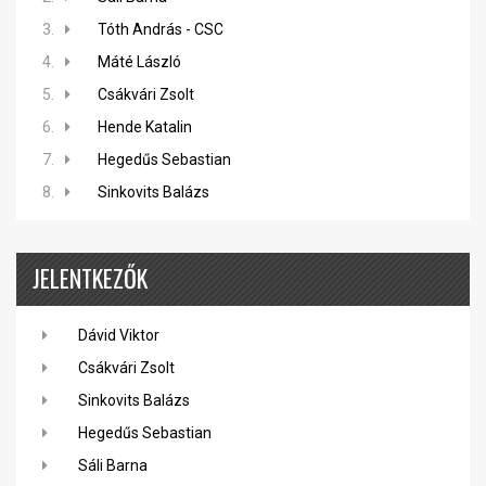
3.
Tóth András - CSC
4.
Máté László
5.
Csákvári Zsolt
6.
Hende Katalin
7.
Hegedűs Sebastian
8.
Sinkovits Balázs
JELENTKEZŐK
Dávid Viktor
Csákvári Zsolt
Sinkovits Balázs
Hegedűs Sebastian
Sáli Barna