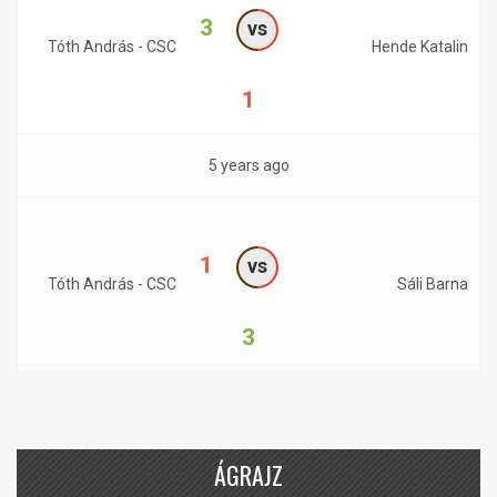
3
vs
Tóth András - CSC
Hende Katalin
1
5 years ago
1
vs
Tóth András - CSC
Sáli Barna
3
ÁGRAJZ