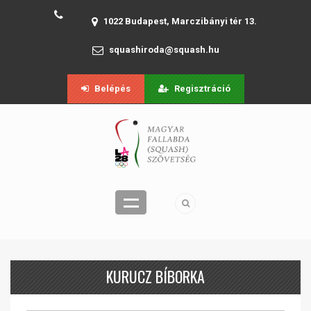
1022 Budapest, Marczibányi tér 13.
squashiroda@squash.hu
Belépés
Regisztráció
KURUCZ BÍBORKA