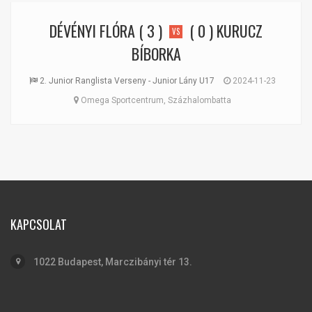
DÉVÉNYI FLÓRA
( 3 )
( 0 )
KURUCZ
VS
BÍBORKA
2. Junior Ranglista Verseny - Junior Lány U17
2024-11-23
Omega Sportcentrum, Százhalombatta
KAPCSOLAT
1022 Budapest, Marczibányi tér 13.