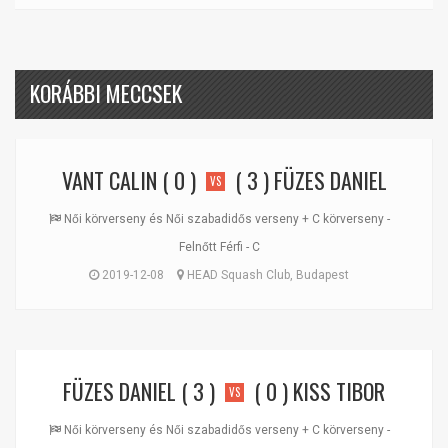
KORÁBBI MECCSEK
VANT CALIN
( 0 )
( 3 )
FÜZES DANIEL
VS
Női körverseny és Női szabadidős verseny + C körverseny -
Felnőtt Férfi - C
2019-12-08
HEAD Squash Club, Budapest
FÜZES DANIEL
( 3 )
( 0 )
KISS TIBOR
VS
Női körverseny és Női szabadidős verseny + C körverseny -