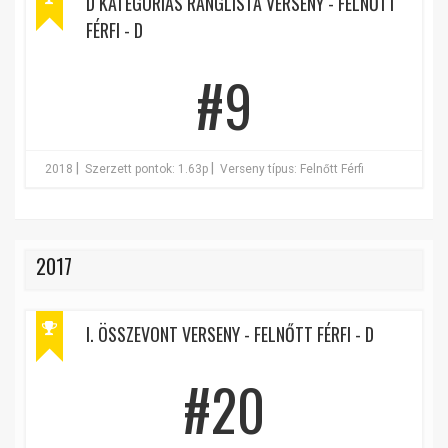
D KATEGÓRIÁS RANGLISTA VERSENY - FELNŐTT
FÉRFI - D
#9
|
|
2018
Szerzett pontok: 1.63p
Verseny típus: Felnőtt Férfi
2017
I. ÖSSZEVONT VERSENY - FELNŐTT FÉRFI - D
#20