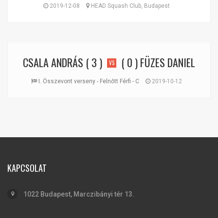
2019-12-08
HEAD Squash Club, Budapest
CSALA ANDRÁS
( 3 )
( 0 )
FÜZES DANIEL
VS
I. Összevont verseny - Felnőtt Férfi - C
2019-10-12
KAPCSOLAT
1022 Budapest, Marczibányi tér 13.