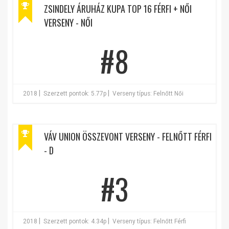
ZSINDELY ÁRUHÁZ KUPA TOP 16 FÉRFI + NŐI
VERSENY - NŐI
#8
|
|
2018
Szerzett pontok: 5.77p
Verseny típus: Felnőtt Női
VÁV UNION ÖSSZEVONT VERSENY - FELNŐTT FÉRFI
- D
#3
|
|
2018
Szerzett pontok: 4.34p
Verseny típus: Felnőtt Férfi