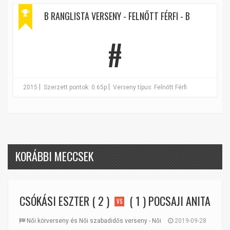
B RANGLISTA VERSENY - FELNŐTT FÉRFI - B
#
|
|
2015
Szerzett pontok: 0.65p
Verseny típus: Felnőtt Férfi
KORÁBBI MECCSEK
CSÓKÁSI ESZTER
( 2 )
( 1 )
POCSAJI ANITA
VS
Női körverseny és Női szabadidős verseny - Női
2019-09-28