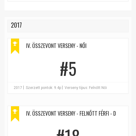
2017
IV. ÖSSZEVONT VERSENY - NŐI
#5
|
|
2017
Szerzett pontok: 9.4p
Verseny típus: Felnőtt Női
IV. ÖSSZEVONT VERSENY - FELNŐTT FÉRFI - D
#18