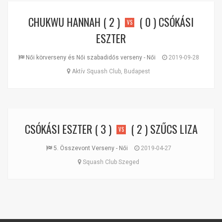
CHUKWU HANNAH
( 2 )
( 0 )
CSÓKÁSI
VS
ESZTER
Női körverseny és Női szabadidős verseny - Női
2019-09-28
Aktív Squash Club, Budapest
CSÓKÁSI ESZTER
( 3 )
( 2 )
SZŰCS LIZA
VS
5. Összevont Verseny - Női
2019-04-27
Squash Club Szeged