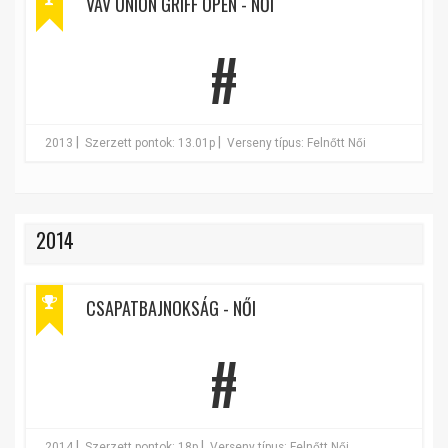
VÁV UNION GRIFF OPEN - NŐI
#
|
|
2013
Szerzett pontok: 13.01p
Verseny típus: Felnőtt Női
2014
CSAPATBAJNOKSÁG - NŐI
#
|
|
2014
Szerzett pontok: 18p
Verseny típus: Felnőtt Női