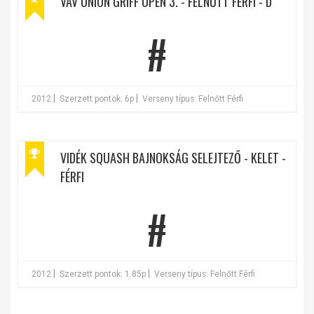
VAV UNION GRIFF OPEN 3. - FELNŐTT FÉRFI - D
#
|
|
2012
Szerzett pontok: 6p
Verseny típus: Felnőtt Férfi
VIDÉK SQUASH BAJNOKSÁG SELEJTEZŐ - KELET -
FÉRFI
#
|
|
2012
Szerzett pontok: 1.85p
Verseny típus: Felnőtt Férfi