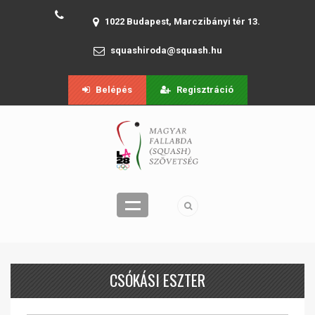
1022 Budapest, Marczibányi tér 13.
squashiroda@squash.hu
Belépés
Regisztráció
CSÓKÁSI ESZTER