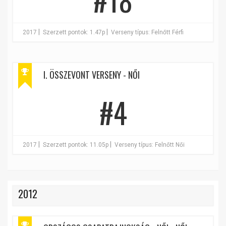
|
|
2017
Szerzett pontok: 1.47p
Verseny típus: Felnőtt Férfi
I. ÖSSZEVONT VERSENY - NŐI
#4
|
|
2017
Szerzett pontok: 11.05p
Verseny típus: Felnőtt Női
2012