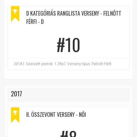
D KATEGÓRIÁS RANGLISTA VERSENY - FELNŐTT
FÉRFI - D
#10
|
|
2018
Szerzett pontok: 1.39p
Verseny típus: Felnőtt Férfi
2017
II. ÖSSZEVONT VERSENY - NŐI