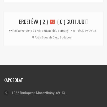
ERDEI ÉVA
( 2 )
( 0 )
GUTI JUDIT
VS
Női körverseny és Női szabadidős verseny - Női
2019-09-28
Aktív Squash Club, Budapest
KAPCSOLAT
1022 Budapest, Marczibányi tér 13.