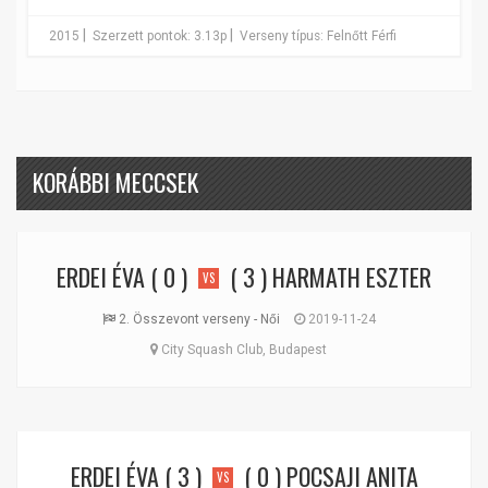
|
|
2015
Szerzett pontok: 3.13p
Verseny típus: Felnőtt Férfi
KORÁBBI MECCSEK
ERDEI ÉVA
( 0 )
( 3 )
HARMATH ESZTER
VS
2. Összevont verseny - Női
2019-11-24
City Squash Club, Budapest
ERDEI ÉVA
( 3 )
( 0 )
POCSAJI ANITA
VS