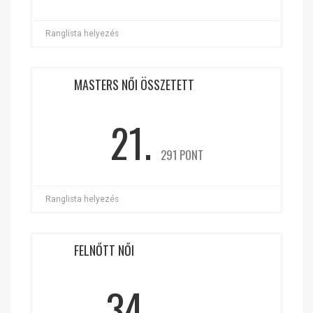
Ranglista helyezés
MASTERS NŐI ÖSSZETETT
21.
291 PONT
Ranglista helyezés
FELNŐTT NŐI
34.