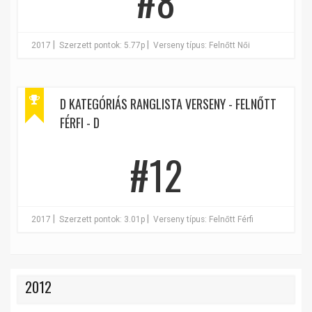
#8
|
|
2017
Szerzett pontok: 5.77p
Verseny típus: Felnőtt Női
D KATEGÓRIÁS RANGLISTA VERSENY - FELNŐTT
FÉRFI - D
#12
|
|
2017
Szerzett pontok: 3.01p
Verseny típus: Felnőtt Férfi
2012