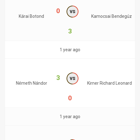
0
vs
Kárai Botond
Kamocsai Bendegúz
3
1 year ago
3
vs
Németh Nándor
Kirner Richard Leonard
0
1 year ago