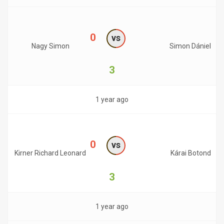
0
vs
Nagy Simon
Simon Dániel
3
1 year ago
0
vs
Kirner Richard Leonard
Kárai Botond
3
1 year ago