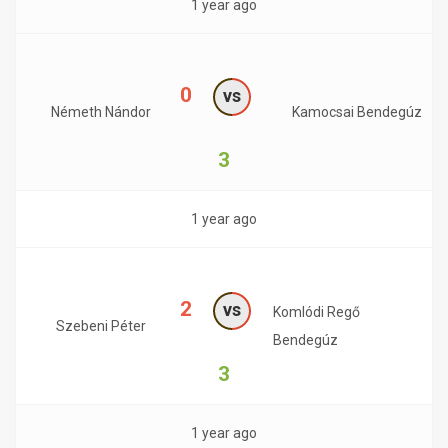
1 year ago
0
vs
Németh Nándor
Kamocsai Bendegúz
3
1 year ago
2
vs
Komlódi Regő
Szebeni Péter
Bendegúz
3
1 year ago