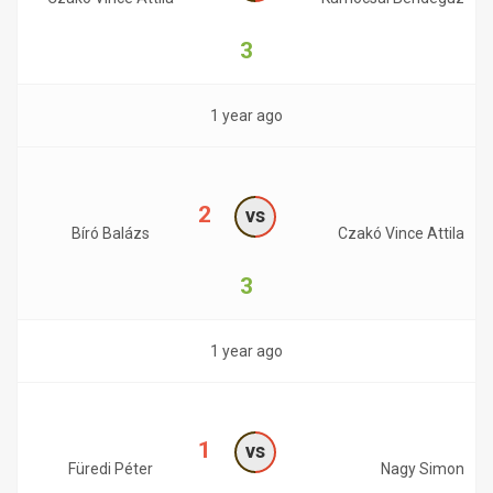
3
1 year ago
2
vs
Bíró Balázs
Czakó Vince Attila
3
1 year ago
1
vs
Füredi Péter
Nagy Simon