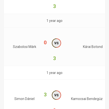
3
1 year ago
0
vs
Szabolcsi Márk
Kárai Botond
3
1 year ago
3
vs
Simon Dániel
Kamocsai Bendegúz