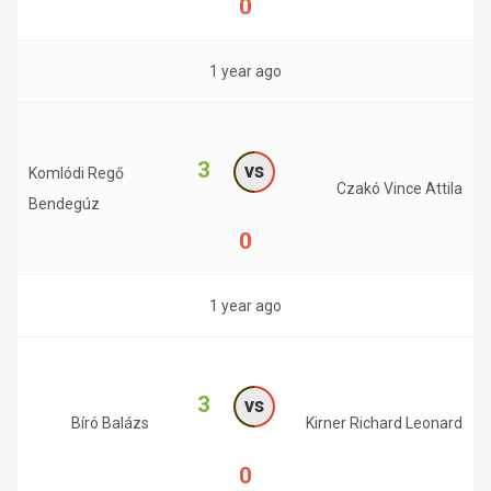
0
1 year ago
3
vs
Komlódi Regő
Czakó Vince Attila
Bendegúz
0
1 year ago
3
vs
Bíró Balázs
Kirner Richard Leonard
0