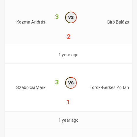
3
vs
Kozma András
Bíró Balázs
2
1 year ago
3
vs
Szabolcsi Márk
Török-Berkes Zoltán
1
1 year ago