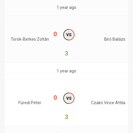
1 year ago
0
vs
Török-Berkes Zoltán
Bíró Balázs
3
1 year ago
0
vs
Füredi Péter
Czakó Vince Attila
3