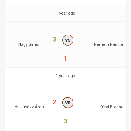
1 year ago
3
vs
Nagy Simon
Németh Nándor
1
1 year ago
2
vs
dr. Juhász Áron
Kárai Botond
3