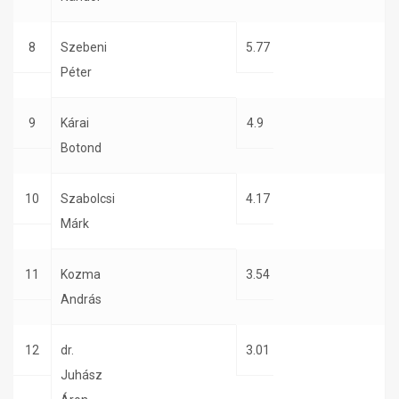
8
Szebeni
5.77
Péter
9
Kárai
4.9
Botond
10
Szabolcsi
4.17
Márk
11
Kozma
3.54
András
12
dr.
3.01
Juhász