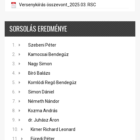
Versenykiírás összevont_2025.03. RSC
SORSOLÁS EREDMÉNYE
1.
Szebeni Péter
2.
Kamocsai Bendegúz
3.
Nagy Simon
4.
Bíró Balázs
5.
Komlódi Regő Bendegúz
6.
Simon Dániel
7.
Németh Nándor
8.
Kozma András
9.
dr. Juhász Áron
10.
Kirner Richard Leonard
11.
Füredi Péter