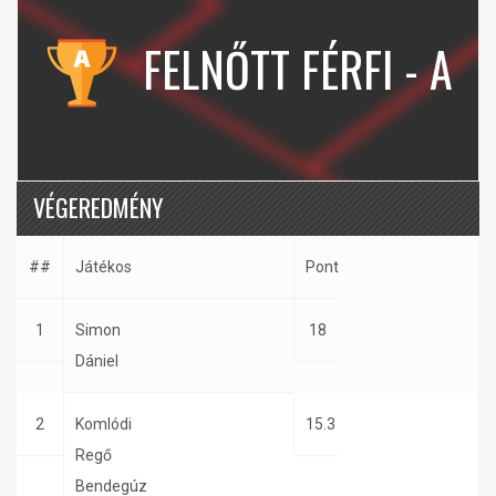
FELNŐTT FÉRFI - A
VÉGEREDMÉNY
##
Játékos
Pont
1
Simon
18
Dániel
2
Komlódi
15.3
Regő
Bendegúz