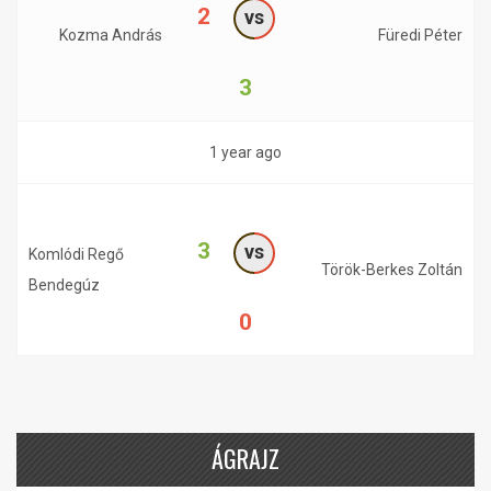
2
vs
Kozma András
Füredi Péter
3
1 year ago
3
vs
Komlódi Regő
Török-Berkes Zoltán
Bendegúz
0
ÁGRAJZ