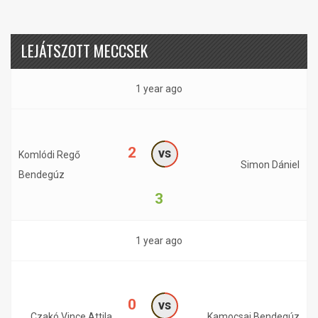
LEJÁTSZOTT MECCSEK
1 year ago
2
vs
Komlódi Regő
Simon Dániel
Bendegúz
3
1 year ago
0
vs
Czakó Vince Attila
Kamocsai Bendegúz