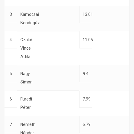
3
Kamocsai
13.01
Bendegúz
4
Czakó
11.05
Vince
Attila
5
Nagy
9.4
Simon
6
Füredi
7.99
Péter
7
Németh
6.79
Nándor