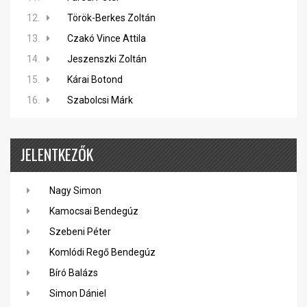
12.
Török-Berkes Zoltán
13.
Czakó Vince Attila
14.
Jeszenszki Zoltán
15.
Kárai Botond
16.
Szabolcsi Márk
JELENTKEZŐK
Nagy Simon
Kamocsai Bendegúz
Szebeni Péter
Komlódi Regő Bendegúz
Bíró Balázs
Simon Dániel