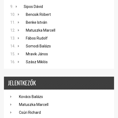
9.
Sipos Dávid
10.
Bencsik Róbert
11.
Benke István
12.
Matuszka Marcell
13.
Fábos Rudolf
14.
Somodi Balázs
15.
Mravik János
16.
Szász Miklós
JELENTKEZŐK
Kovács Balázs
Matuszka Marcell
Csúri Richard