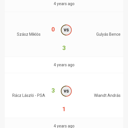
4 years ago
0
vs
Szász Miklós
Gulyás Bence
3
4 years ago
3
vs
Rácz László - PSA
Wiandt András
1
4 years ago