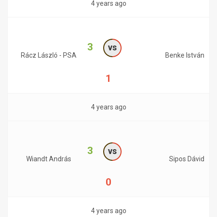
4 years ago
3
vs
Rácz László - PSA
Benke István
1
4 years ago
3
vs
Wiandt András
Sipos Dávid
0
4 years ago