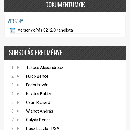
DOKUMENTUMOK
VERSENY
Versenykiírás 0212 C ranglista
SORSOLÁS EREDMÉNYE
1.
Takács Alexandrosz
2.
Fülöp Bence
3.
Fodor István
4.
Kovács Balázs
5.
Csúri Richard
6.
Wiandt András
7.
Gulyás Bence
8.
Rácz László - PSA