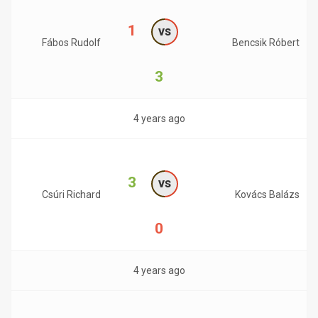
1
vs
Fábos Rudolf
Bencsik Róbert
3
4 years ago
3
vs
Csúri Richard
Kovács Balázs
0
4 years ago