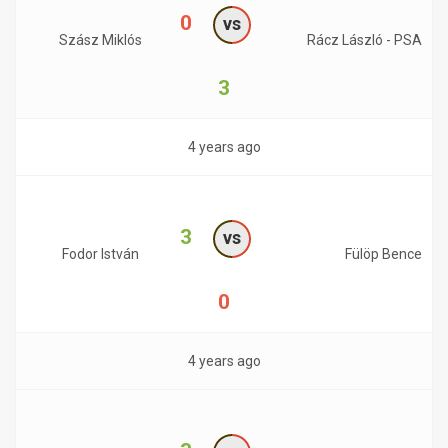
0
vs
Szász Miklós
Rácz László - PSA
3
4 years ago
3
vs
Fodor István
Fülöp Bence
0
4 years ago