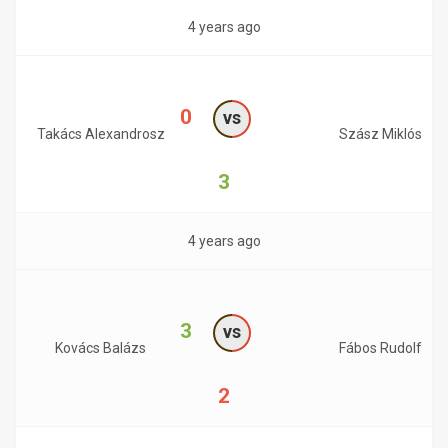
4 years ago
0
vs
Takács Alexandrosz
Szász Miklós
3
4 years ago
3
vs
Kovács Balázs
Fábos Rudolf
2