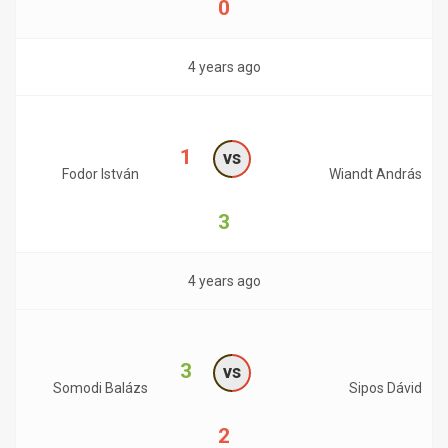
0
4 years ago
1
vs
Fodor István
Wiandt András
3
4 years ago
3
vs
Somodi Balázs
Sipos Dávid
2