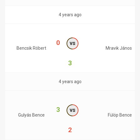
4 years ago
0
vs
Bencsik Róbert
Mravik János
3
4 years ago
3
vs
Gulyás Bence
Fülöp Bence
2