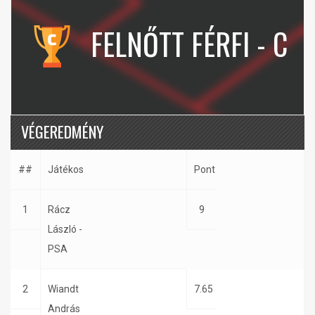
FELNŐTT FÉRFI - C
VÉGEREDMÉNY
##
Játékos
Pont
1
Rácz
9
László -
PSA
2
Wiandt
7.65
András