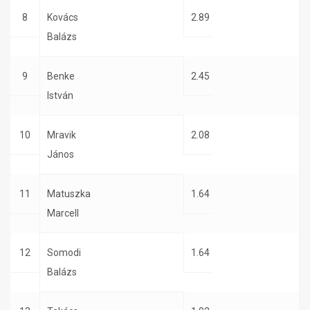
8
Kovács
2.89
Balázs
9
Benke
2.45
István
10
Mravik
2.08
János
11
Matuszka
1.64
Marcell
12
Somodi
1.64
Balázs