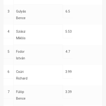
3
Gulyás
6.5
Bence
4
Szász
5.53
Miklós
5
Fodor
4.7
István
6
Csúri
3.99
Richard
7
Fülöp
3.39
Bence