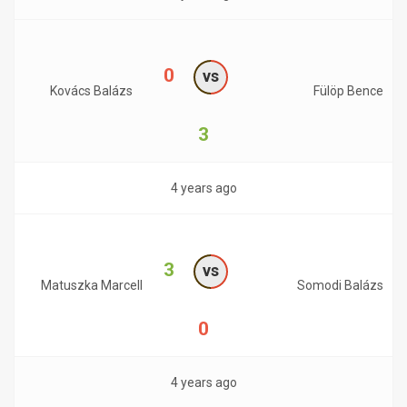
0
vs
Kovács Balázs
Fülöp Bence
3
4 years ago
3
vs
Matuszka Marcell
Somodi Balázs
0
4 years ago