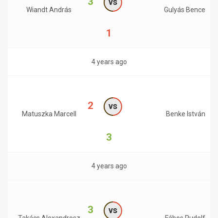
3
vs
Wiandt András
Gulyás Bence
1
4 years ago
2
vs
Matuszka Marcell
Benke István
3
4 years ago
3
vs