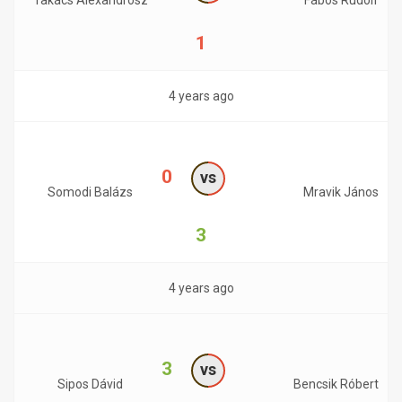
Takács Alexandrosz
Fábos Rudolf
1
4 years ago
0
vs
Somodi Balázs
Mravik János
3
4 years ago
3
vs
Sipos Dávid
Bencsik Róbert