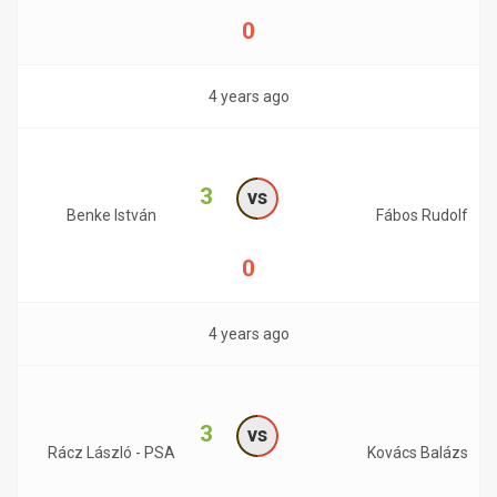
0
4 years ago
3
vs
Benke István
Fábos Rudolf
0
4 years ago
3
vs
Rácz László - PSA
Kovács Balázs