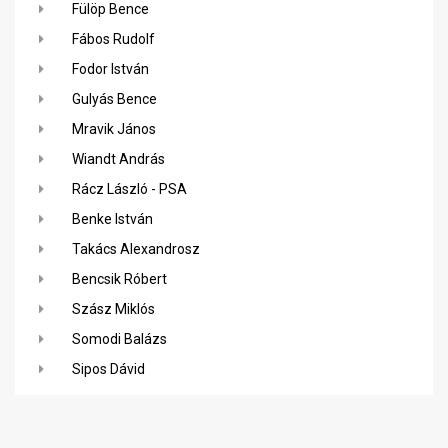
Fülöp Bence
Fábos Rudolf
Fodor István
Gulyás Bence
Mravik János
Wiandt András
Rácz László - PSA
Benke István
Takács Alexandrosz
Bencsik Róbert
Szász Miklós
Somodi Balázs
Sipos Dávid