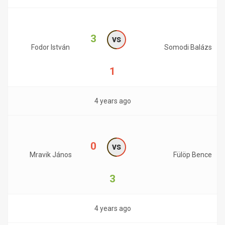
3
vs
Fodor István
Somodi Balázs
1
4 years ago
0
vs
Mravik János
Fülöp Bence
3
4 years ago