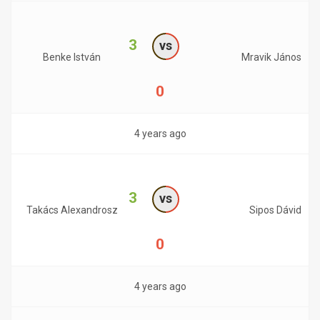
3
vs
Benke István
Mravik János
0
4 years ago
3
vs
Takács Alexandrosz
Sipos Dávid
0
4 years ago