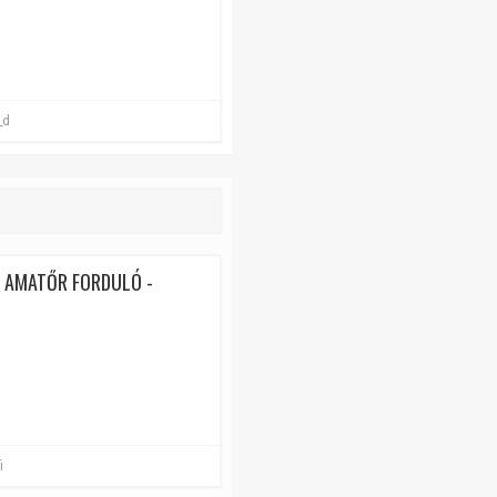
_d
. AMATŐR FORDULÓ -
i