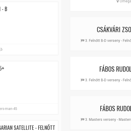
Omega 
 - B
CSÁKVÁRI ZSO
3. Felnőtt B-D verseny - Felnőt
_b
FÁBOS RUDO
5+
3. Felnőtt B-D verseny - Felnőt
FÁBOS RUDO
ters-man-45
3. Masters verseny - Masters
ARIAN SATELLITE - FELNŐTT