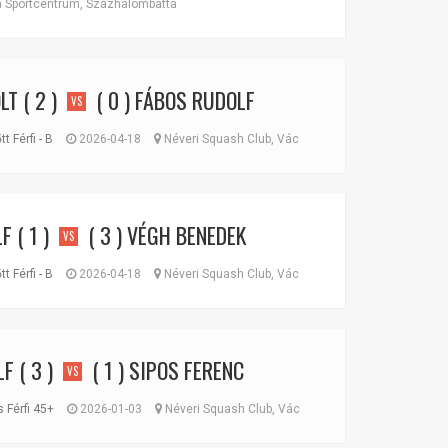
Sportcentrum, Százhalombatta
LT
( 2 )
( 0 )
FÁBOS RUDOLF
VS
t Férfi - B
2026-04-18
Néveri Squash Club, Vác
LF
( 1 )
( 3 )
VÉGH BENEDEK
VS
t Férfi - B
2026-04-18
Néveri Squash Club, Vác
LF
( 3 )
( 1 )
SIPOS FERENC
VS
 Férfi 45+
2026-01-03
Néveri Squash Club, Vác