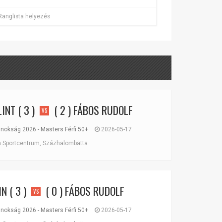
Ranglista helyezés
LINT
( 3 )
( 2 )
FÁBOS RUDOLF
VS
okság 2026 - Masters Férfi 50+
2026-05-17
Sportcentrum, Százhalombatta
IN
( 3 )
( 0 )
FÁBOS RUDOLF
VS
okság 2026 - Masters Férfi 50+
2026-05-17