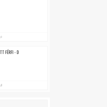
_c
T FÉRFI - D
_d