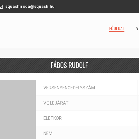
squashiroda@squash.hu
FŐOLDAL
V
FÁBOS RUDOLF
VERSENYENGEDÉLYSZÁM
V.E LEJÁRAT
ÉLETKOR
NEM