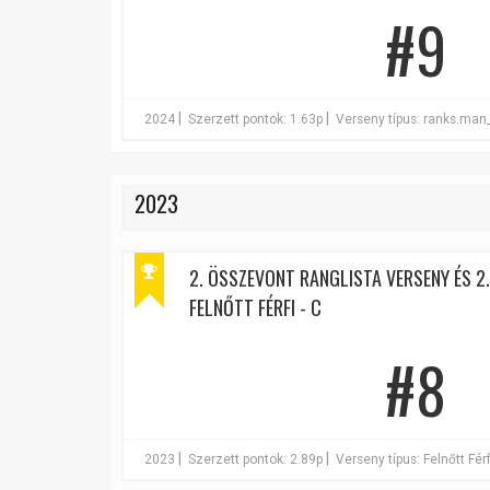
#9
|
|
2024
Szerzett pontok: 1.63p
Verseny típus: ranks.man
2023
2. ÖSSZEVONT RANGLISTA VERSENY ÉS 2
FELNŐTT FÉRFI - C
#8
|
|
2023
Szerzett pontok: 2.89p
Verseny típus: Felnőtt Férf