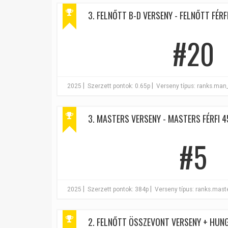
3. FELNŐTT B-D VERSENY - FELNŐTT FÉRFI
#20
|
|
2025
Szerzett pontok: 0.65p
Verseny típus: ranks.man
3. MASTERS VERSENY - MASTERS FÉRFI 4
#5
|
|
2025
Szerzett pontok: 384p
Verseny típus: ranks.mas
2. FELNŐTT ÖSSZEVONT VERSENY + HUNG