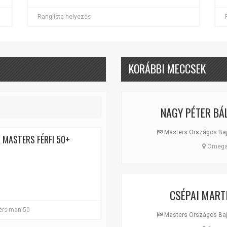
Ranglista helyezés
KORÁBBI MECCSEK
NAGY PÉTER BÁ
Masters Országos Bajn
 MASTERS FÉRFI 50+
Omega 
CSÉPAI MART
ters-man-50
Masters Országos Bajn