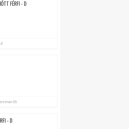
ŐTT FÉRFI - D
_d
ters-man-35
RFI - D