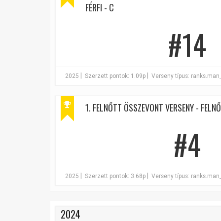
FÉRFI - C
#14
|
|
2025
Szerzett pontok: 1.09p
Verseny típus: ranks.man
1. FELNŐTT ÖSSZEVONT VERSENY - FELNŐT
#4
|
|
2025
Szerzett pontok: 3.68p
Verseny típus: ranks.man
2024