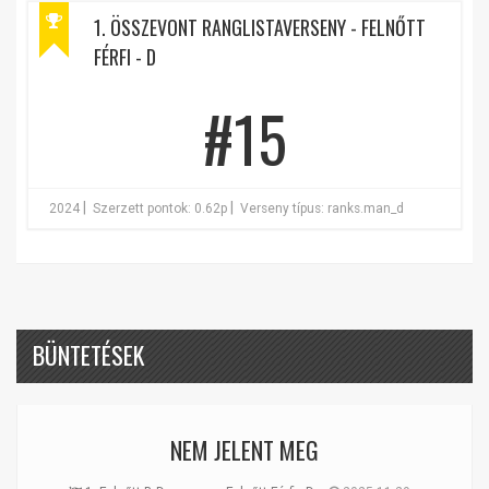
1. ÖSSZEVONT RANGLISTAVERSENY - FELNŐTT
FÉRFI - D
#15
|
|
2024
Szerzett pontok: 0.62p
Verseny típus: ranks.man_d
BÜNTETÉSEK
NEM JELENT MEG