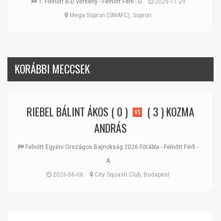
1. Felnőtt B-D verseny - Felnőtt Férfi - D
2025-11-29
Mega Sopron (SMAFC), Sopron
KORÁBBI MECCSEK
RIEBEL BÁLINT ÁKOS
( 0 )
( 3 )
KOZMA
VS
ANDRÁS
Felnőtt Egyéni Országos Bajnokság 2026 Főtábla - Felnőtt Férfi -
A
2026-06-06
City Squash Club, Budapest