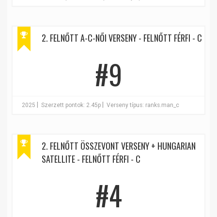
2. FELNŐTT A-C-NŐI VERSENY - FELNŐTT FÉRFI - C
#9
|
|
2025
Szerzett pontok: 2.45p
Verseny típus: ranks.man_c
2. FELNŐTT ÖSSZEVONT VERSENY + HUNGARIAN
SATELLITE - FELNŐTT FÉRFI - C
#4