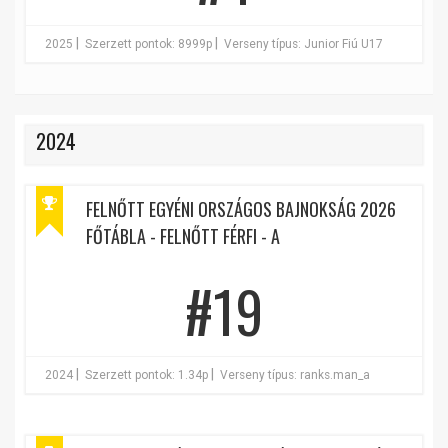
|
|
2025
Szerzett pontok: 8999p
Verseny típus: Junior Fiú U17
2024
FELNŐTT EGYÉNI ORSZÁGOS BAJNOKSÁG 2026
FŐTÁBLA - FELNŐTT FÉRFI - A
#19
|
|
2024
Szerzett pontok: 1.34p
Verseny típus: ranks.man_a