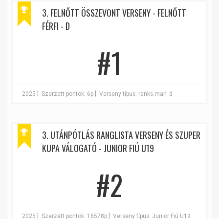
3. FELNŐTT ÖSSZEVONT VERSENY - FELNŐTT
FÉRFI - D
#1
|
|
2025
Szerzett pontok: 6p
Verseny típus: ranks.man_d
3. UTÁNPÓTLÁS RANGLISTA VERSENY ÉS SZUPER
KUPA VÁLOGATÓ - JUNIOR FIÚ U19
#2
|
|
2025
Szerzett pontok: 16578p
Verseny típus: Junior Fiú U19