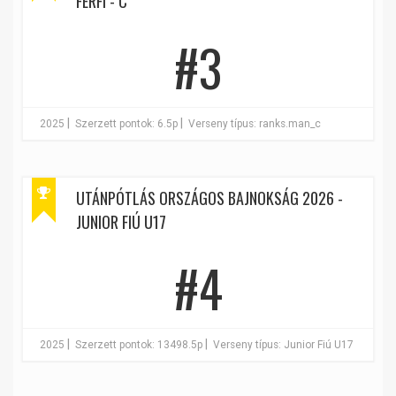
FÉRFI - C
#3
|
|
2025
Szerzett pontok: 6.5p
Verseny típus: ranks.man_c
UTÁNPÓTLÁS ORSZÁGOS BAJNOKSÁG 2026 -
JUNIOR FIÚ U17
#4
|
|
2025
Szerzett pontok: 13498.5p
Verseny típus: Junior Fiú U17