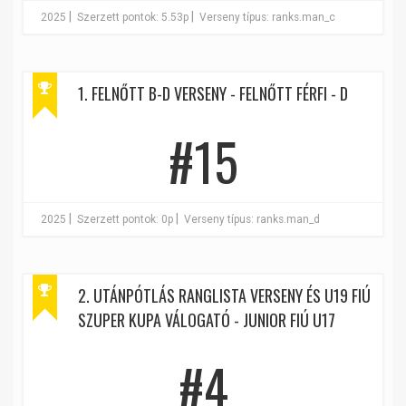
|
|
2025
Szerzett pontok: 5.53p
Verseny típus: ranks.man_c
1. FELNŐTT B-D VERSENY - FELNŐTT FÉRFI - D
#15
|
|
2025
Szerzett pontok: 0p
Verseny típus: ranks.man_d
2. UTÁNPÓTLÁS RANGLISTA VERSENY ÉS U19 FIÚ
SZUPER KUPA VÁLOGATÓ - JUNIOR FIÚ U17
#4