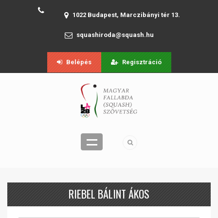
1022 Budapest, Marczibányi tér 13.
squashiroda@squash.hu
Belépés
Regisztráció
RIEBEL BÁLINT ÁKOS