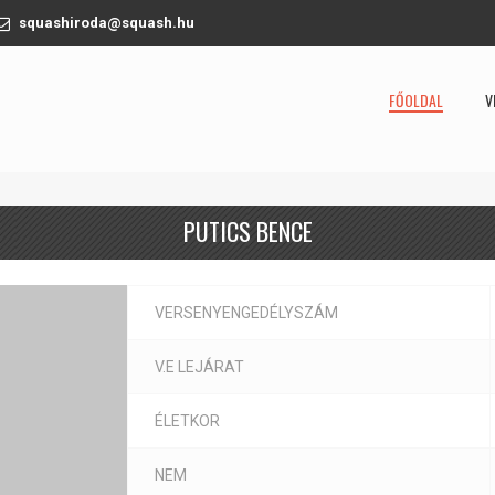
squashiroda@squash.hu
FŐOLDAL
V
PUTICS BENCE
VERSENYENGEDÉLYSZÁM
V.E LEJÁRAT
ÉLETKOR
NEM