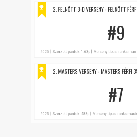
2. FELNŐTT B-D VERSENY - FELNŐTT FÉRFI
#9
|
|
2025
Szerzett pontok: 1.63p
Verseny típus: ranks.man
2. MASTERS VERSENY - MASTERS FÉRFI 3
#7
|
|
2025
Szerzett pontok: 488p
Verseny típus: ranks.mas