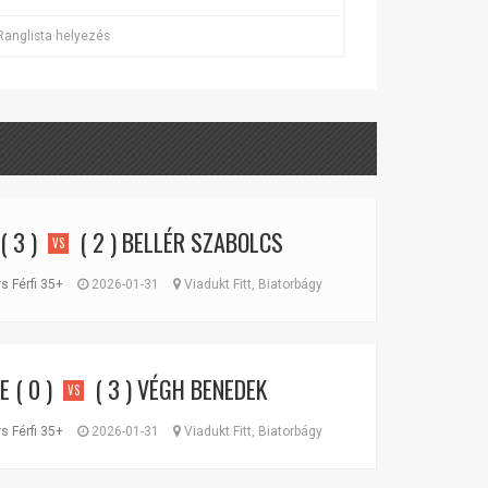
Ranglista helyezés
( 3 )
( 2 )
BELLÉR SZABOLCS
VS
s Férfi 35+
2026-01-31
Viadukt Fitt, Biatorbágy
E
( 0 )
( 3 )
VÉGH BENEDEK
VS
s Férfi 35+
2026-01-31
Viadukt Fitt, Biatorbágy