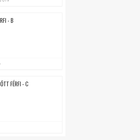
iú U19
RFI - B
b
ŐTT FÉRFI - C