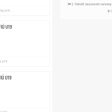
2. Felnőtt összevont verseny +
 Fiú U19
C
FIÚ U19
iú U19
FIÚ U19