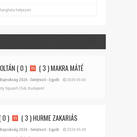
Ranglista helyezés
ZOLTÁN
( 0 )
( 3 )
MAKRA MÁTÉ
VS
Bajnokság 2026 - Selejtező - Egyéb
2026-05-30
ity Squash Club, Budapest
 0 )
( 3 )
HURME ZAKARIÁS
VS
Bajnokság 2026 - Selejtező - Egyéb
2026-05-30