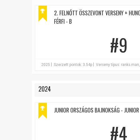
2. FELNŐTT ÖSSZEVONT VERSENY + HUNG
FÉRFI - B
#9
|
|
2025
Szerzett pontok: 3.54p
Verseny típus: ranks.man
2024
JUNIOR ORSZÁGOS BAJNOKSÁG - JUNIOR 
#4