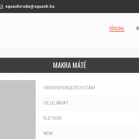
squashiroda@squash.hu
FŐOLDAL
V
MAKRA MÁTÉ
VERSENYENGEDÉLYSZÁM
V.E LEJÁRAT
ÉLETKOR
NEM