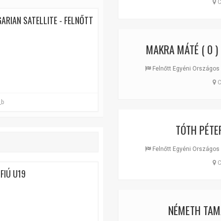
C
ARIAN SATELLITE - FELNŐTT
MAKRA MÁTÉ
( 0 )
Felnőtt Egyéni Országos 
C
_b
TÓTH PÉTE
Felnőtt Egyéni Országos 
C
FIÚ U19
NÉMETH TAM