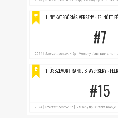
|
|
2024
Szerzett pontok: 12639p
Verseny típus: Junior F
1. "B" KATEGÓRIÁS VERSENY - FELNŐTT FÉ
#7
|
|
2024
Szerzett pontok: 4.9p
Verseny típus: ranks.man_
1. ÖSSZEVONT RANGLISTAVERSENY - FELN
#15
|
|
2024
Szerzett pontok: 0p
Verseny típus: ranks.man_c