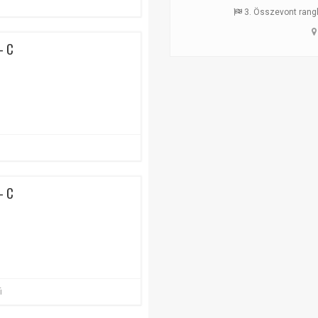
3. Összevont ranglis
- C
- C
i