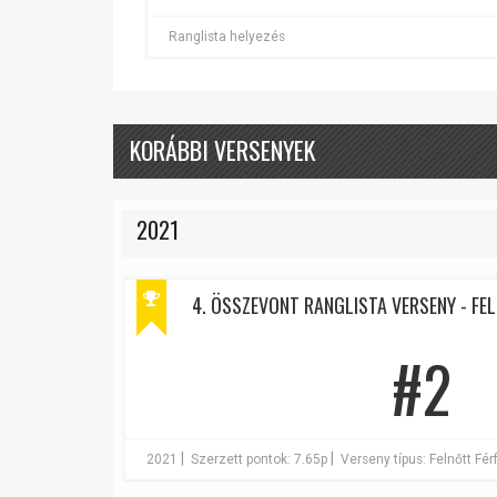
Ranglista helyezés
KORÁBBI VERSENYEK
2021
4. ÖSSZEVONT RANGLISTA VERSENY - FEL
#2
|
|
2021
Szerzett pontok: 7.65p
Verseny típus: Felnőtt Férf