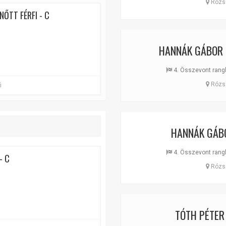
Rózsa
NŐTT FÉRFI - C
HANNÁK GÁBOR
4. Összevont ranglis
Rózsa
i
HANNÁK GÁB
4. Összevont ranglis
- C
Rózsa
TÓTH PÉTER