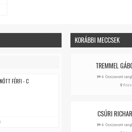
KORÁBBI MECCSEK
TREMMEL GÁB
4. Összevont ranglis
NŐTT FÉRFI - C
Rózsa
CSÚRI RICHA
i
4. Összevont ranglis