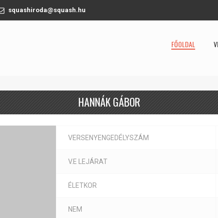
squashiroda@squash.hu
FŐOLDAL
V
HANNÁK GÁBOR
VERSENYENGEDÉLYSZÁM
V.E LEJÁRAT
ÉLETKOR
NEM