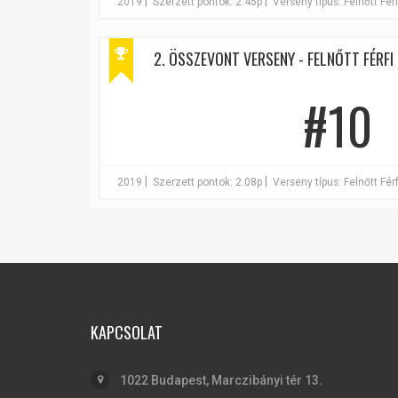
|
|
2019
Szerzett pontok: 2.45p
Verseny típus: Felnőtt Férf
2. ÖSSZEVONT VERSENY - FELNŐTT FÉRFI 
#10
|
|
2019
Szerzett pontok: 2.08p
Verseny típus: Felnőtt Férf
KAPCSOLAT
1022 Budapest, Marczibányi tér 13.