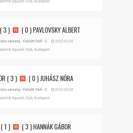
domb Squash Club, Budapest
( 3 )
( 0 )
PAVLOVSKY ALBERT
VS
ta verseny - Felnőtt Férfi - C
2022-03-20
domb Squash Club, Budapest
OR
( 3 )
( 0 )
JUHÁSZ NÓRA
VS
ta verseny - Felnőtt Férfi - C
2022-03-20
domb Squash Club, Budapest
( 1 )
( 3 )
HANNÁK GÁBOR
VS