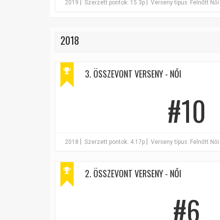
|
|
2019
Szerzett pontok: 15.3p
Verseny típus: Felnőtt Női
2018
3. ÖSSZEVONT VERSENY - NŐI
#10
|
|
2018
Szerzett pontok: 4.17p
Verseny típus: Felnőtt Női
2. ÖSSZEVONT VERSENY - NŐI
#6