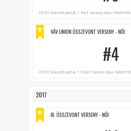
|
|
2018
Szerzett pontok: 7.99p
Verseny típus: Felnőtt Női
VÁV UNION ÖSSZEVONT VERSENY - NŐI
#4
|
|
2018
Szerzett pontok: 11.05p
Verseny típus: Felnőtt Nő
2017
III. ÖSSZEVONT VERSENY - NŐI