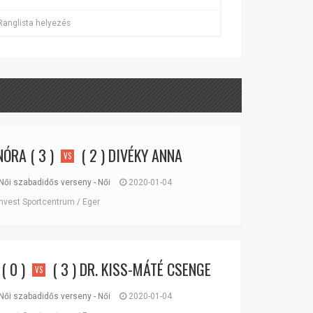
Ranglista helyezés
NÓRA
( 3 )
( 2 )
DIVÉKY ANNA
VS
Női szabadidős verseny - Női
2020-01-04
nvest Sportcentrum / Eger
( 0 )
( 3 )
DR. KISS-MÁTÉ CSENGE
VS
Női szabadidős verseny - Női
2020-01-04