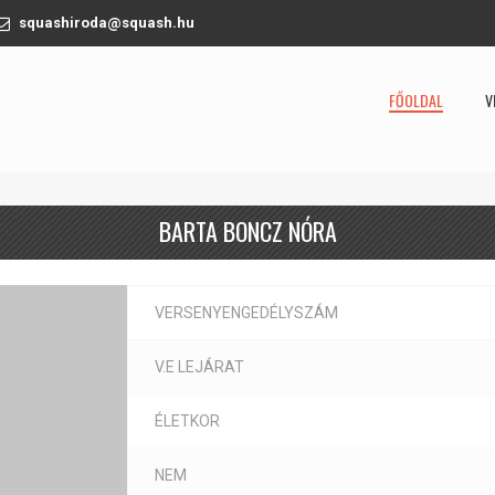
squashiroda@squash.hu
FŐOLDAL
V
BARTA BONCZ NÓRA
VERSENYENGEDÉLYSZÁM
V.E LEJÁRAT
ÉLETKOR
NEM