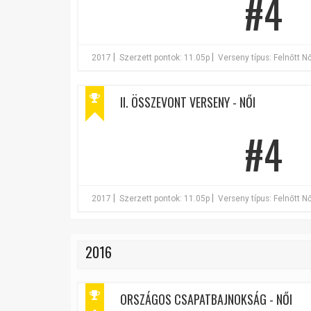
#4
|
|
2017
Szerzett pontok: 11.05p
Verseny típus: Felnőtt Nő
II. ÖSSZEVONT VERSENY - NŐI
#4
|
|
2017
Szerzett pontok: 11.05p
Verseny típus: Felnőtt Nő
2016
ORSZÁGOS CSAPATBAJNOKSÁG - NŐI