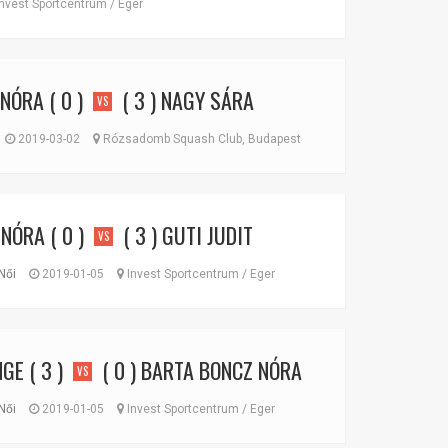
nvest Sportcentrum / Eger
 NÓRA
( 0 )
( 3 )
NAGY SÁRA
VS
2019-03-02
Rózsadomb Squash Club, Budapest
 NÓRA
( 0 )
( 3 )
GUTI JUDIT
VS
Női
2019-01-05
Invest Sportcentrum / Eger
NGE
( 3 )
( 0 )
BARTA BONCZ NÓRA
VS
Női
2019-01-05
Invest Sportcentrum / Eger