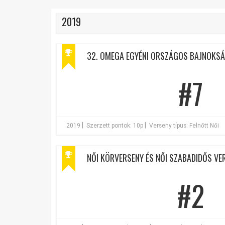
2019
32. OMEGA EGYÉNI ORSZÁGOS BAJNOKSÁG
#7
|
|
2019
Szerzett pontok: 10p
Verseny típus: Felnőtt Női
NŐI KÖRVERSENY ÉS NŐI SZABADIDŐS VER
#2