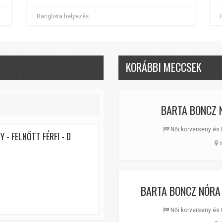
Ranglista helyezés
KORÁBBI MECCSEK
BARTA BONCZ 
Női körverseny és 
 - FELNŐTT FÉRFI - D
I
BARTA BONCZ NÓRA
Női körverseny és 