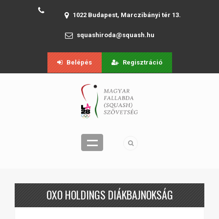
1022 Budapest, Marczibányi tér 13.
squashiroda@squash.hu
Belépés
Regisztráció
OXO HOLDINGS DIÁKBAJNOKSÁG