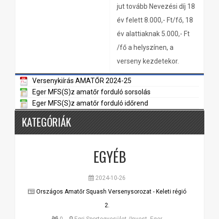
jut tovább Nevezési díj 18
év felett 8.000,- Ft/fő, 18
év alattiaknak 5.000,- Ft
/fő a helyszínen, a
verseny kezdetekor.
Versenykiírás AMATŐR 2024-25
Eger MFS(S)z amatőr forduló sorsolás
Eger MFS(S)z amatőr forduló időrend
KATEGÓRIÁK
EGYÉB
2024-10-26
Országos Amatőr Squash Versenysorozat - Keleti régió
2.