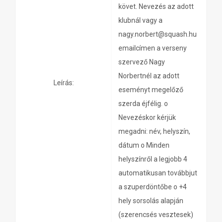
követ. Nevezés az adott
klubnál vagy a
nagy.norbert@squash.hu
emailcímen a verseny
szervező Nagy
Norbertnél az adott
Leírás:
eseményt megelőző
szerda éjfélig. o
Nevezéskor kérjük
megadni: név, helyszín,
dátum o Minden
helyszínről a legjobb 4
automatikusan továbbjut
a szuperdöntőbe o +4
hely sorsolás alapján
(szerencsés vesztesek)