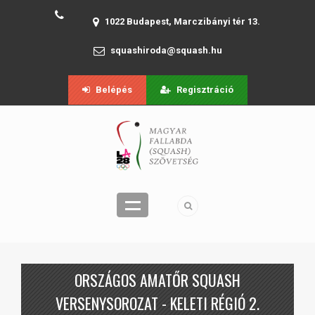
1022 Budapest, Marczibányi tér 13.
squashiroda@squash.hu
Belépés
Regisztráció
ORSZÁGOS AMATŐR SQUASH
VERSENYSOROZAT - KELETI RÉGIÓ 2.