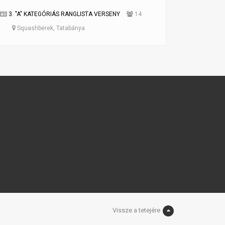
3. "A" KATEGÓRIÁS RANGLISTA VERSENY
14
Squashberek, Tatabánya
Vissze a tetejére