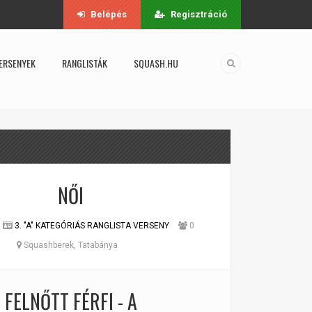
Belépés
Regisztráció
ERSENYEK
RANGLISTÁK
SQUASH.HU
NŐI
3. "A" KATEGÓRIÁS RANGLISTA VERSENY
0
Squashberek, Tatabánya
FELNŐTT FÉRFI - A