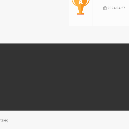
2024-04-27
etség