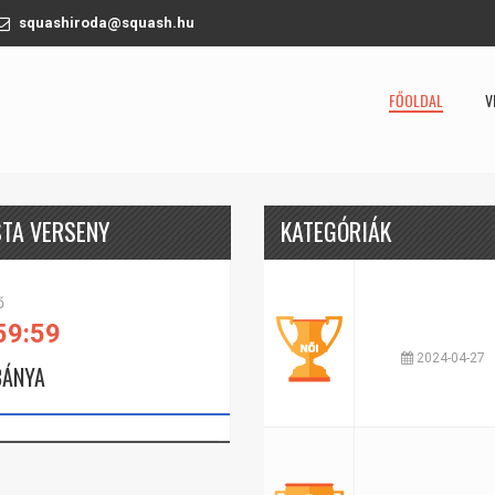
squashiroda@squash.hu
FŐOLDAL
V
STA VERSENY
KATEGÓRIÁK
ő
59:59
2024-04-27
BÁNYA