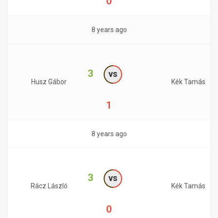
0
8 years ago
3
vs
Husz Gábor
Kék Tamás
1
8 years ago
3
vs
Rácz László
Kék Tamás
0