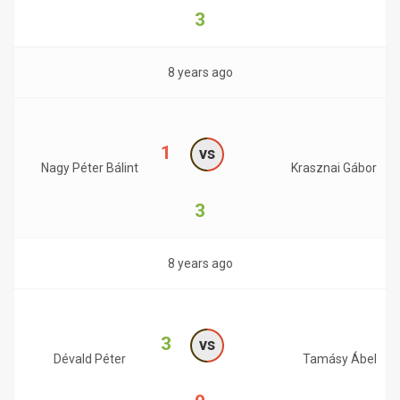
3
8 years ago
1
vs
Nagy Péter Bálint
Krasznai Gábor
3
8 years ago
3
vs
Dévald Péter
Tamásy Ábel