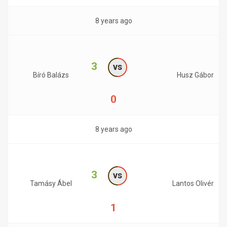
8 years ago
3
vs
Bíró Balázs
Husz Gábor
0
8 years ago
3
vs
Tamásy Ábel
Lantos Olivér
1