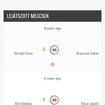
LEJÁTSZOTT MECCSEK
8 years ago
3
vs
Dévald Péter
Krasznai Gábor
0
8 years ago
3
vs
Bíró Balázs
Rácz László