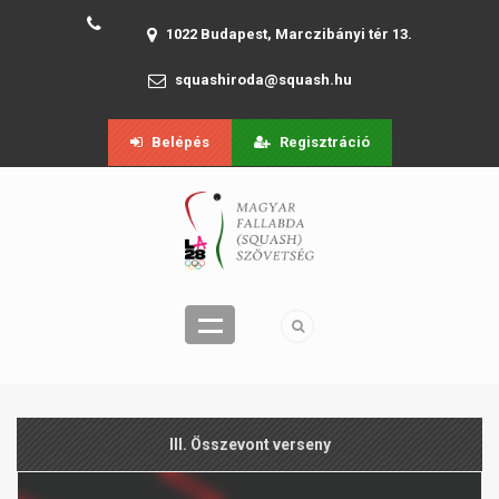
1022 Budapest, Marczibányi tér 13.
squashiroda@squash.hu
Belépés
Regisztráció
III. Összevont verseny