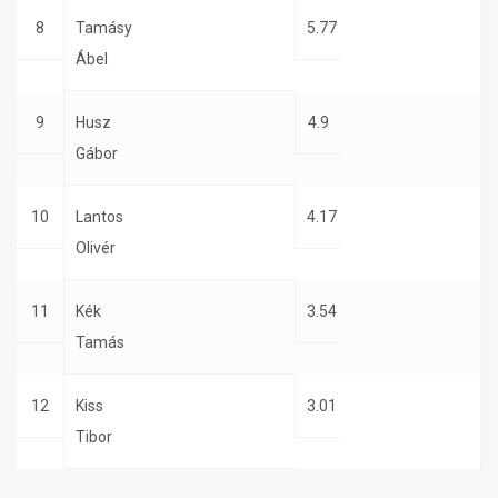
8
Tamásy
5.77
Ábel
9
Husz
4.9
Gábor
10
Lantos
4.17
Olivér
11
Kék
3.54
Tamás
12
Kiss
3.01
Tibor