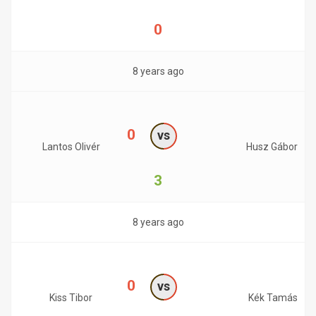
0
8 years ago
0
vs
Lantos Olivér
Husz Gábor
3
8 years ago
0
vs
Kiss Tibor
Kék Tamás