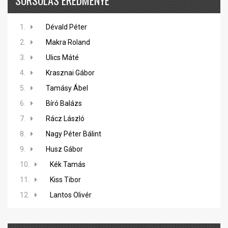
SORSOLÁS EREDMÉNYE
1.
Dévald Péter
2.
Makra Roland
3.
Ulics Máté
4.
Krasznai Gábor
5.
Tamásy Ábel
6.
Bíró Balázs
7.
Rácz László
8.
Nagy Péter Bálint
9.
Husz Gábor
10.
Kék Tamás
11.
Kiss Tibor
12.
Lantos Olivér