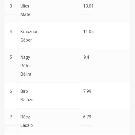
3
Ulics
13.01
Máté
4
Krasznai
11.05
Gábor
5
Nagy
9.4
Péter
Bálint
6
Bíró
7.99
Balázs
7
Rácz
6.79
László