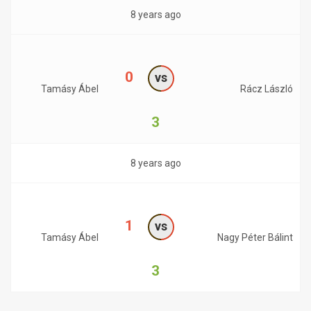
8 years ago
0
vs
Tamásy Ábel
Rácz László
3
8 years ago
1
vs
Tamásy Ábel
Nagy Péter Bálint
3