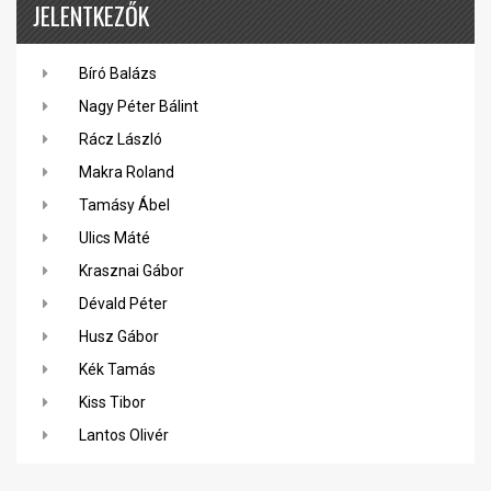
JELENTKEZŐK
Bíró Balázs
Nagy Péter Bálint
Rácz László
Makra Roland
Tamásy Ábel
Ulics Máté
Krasznai Gábor
Dévald Péter
Husz Gábor
Kék Tamás
Kiss Tibor
Lantos Olivér