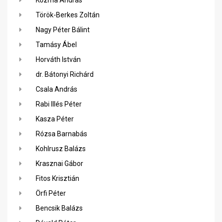
Kozma András
Török-Berkes Zoltán
Nagy Péter Bálint
Tamásy Ábel
Horváth István
dr. Bátonyi Richárd
Csala András
Rabi Illés Péter
Kasza Péter
Rózsa Barnabás
Kohlrusz Balázs
Krasznai Gábor
Fitos Krisztián
Örfi Péter
Bencsik Balázs