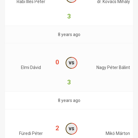
Rabi Illés Péter
dr. Kovács Mihály
3
8 years ago
0
vs
Elmi Dávid
Nagy Péter Bálint
3
8 years ago
2
vs
Füredi Péter
Mikó Márton