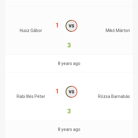
1
vs
Husz Gábor
Mikó Márton
3
8 years ago
1
vs
Rabi Illés Péter
Rózsa Barnabás
3
8 years ago