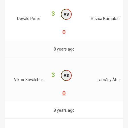
3
vs
Dévald Péter
Rózsa Barnabás
0
8 years ago
3
vs
Viktor Kovalchuk
Tamásy Ábel
0
8 years ago