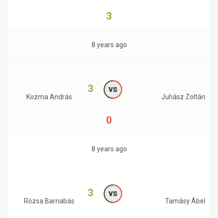
3
8 years ago
3
vs
Kozma András
Juhász Zoltán
0
8 years ago
3
vs
Rózsa Barnabás
Tamásy Ábel