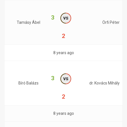
3
vs
Tamásy Ábel
Örfi Péter
2
8 years ago
3
vs
Bíró Balázs
dr. Kovács Mihály
2
8 years ago