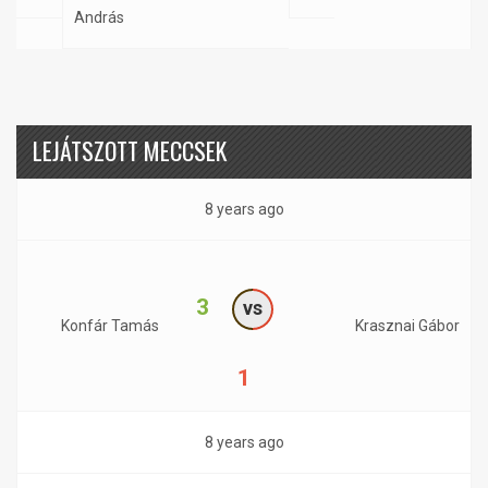
András
LEJÁTSZOTT MECCSEK
8 years ago
3
vs
Konfár Tamás
Krasznai Gábor
1
8 years ago