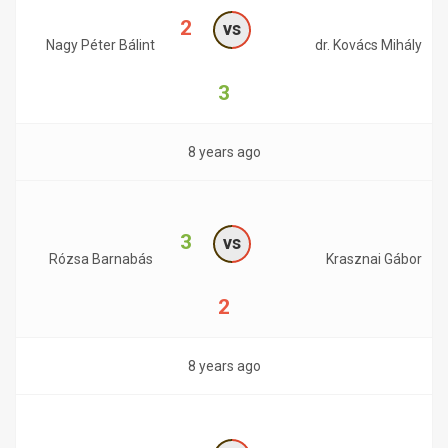
2
vs
Nagy Péter Bálint
dr. Kovács Mihály
3
8 years ago
3
vs
Rózsa Barnabás
Krasznai Gábor
2
8 years ago