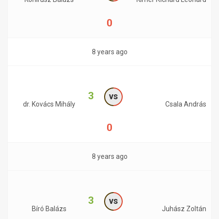
0
8 years ago
3
vs
dr. Kovács Mihály
Csala András
0
8 years ago
3
vs
Bíró Balázs
Juhász Zoltán