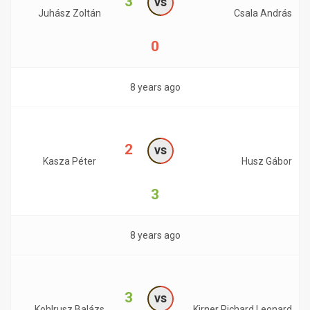
3
vs
Juhász Zoltán
Csala András
0
8 years ago
2
vs
Kasza Péter
Husz Gábor
3
8 years ago
3
vs
Kohlrusz Balázs
Kirner Richard Leonard