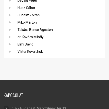
Dévald Péter
Husz Gábor
Juhász Zoltán
Mikó Márton
Takács Bence Ágoston
dr. Kovács Mihály
Elmi Dávid
Viktor Kovalchuk
KAPCSOLAT
1022 Budapest, Marczibányi tér 13.