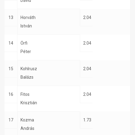
Dávid
13
Horváth
2.04
István
14
Örfi
2.04
Péter
15
Kohlrusz
2.04
Balázs
16
Fitos
2.04
Krisztián
17
Kozma
1.73
András