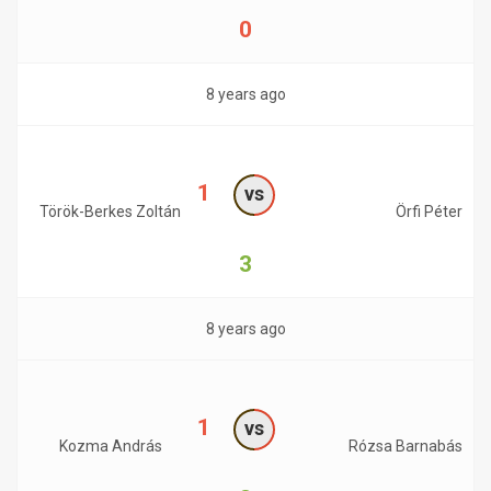
0
8 years ago
1
vs
Török-Berkes Zoltán
Örfi Péter
3
8 years ago
1
vs
Kozma András
Rózsa Barnabás