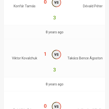
0
vs
Konfár Tamás
Dévald Péter
3
8 years ago
1
vs
Viktor Kovalchuk
Takács Bence Ágoston
3
8 years ago
0
vs