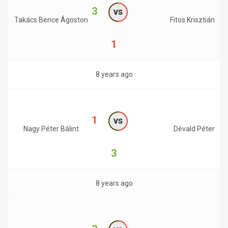
3
vs
Takács Bence Ágoston
Fitos Krisztián
1
8 years ago
1
vs
Nagy Péter Bálint
Dévald Péter
3
8 years ago