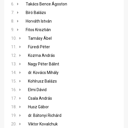
6.
Takács Bence Ágoston
7.
Bíró Balázs
8.
Horváth István
9.
Fitos Krisztián
10.
Tamásy Ábel
11.
Füredi Péter
12.
Kozma András
13.
Nagy Péter Bálint
14.
dr. Kovács Mihály
15.
Kohlrusz Balázs
16.
Elmi Dávid
17.
Csala András
18.
Husz Gábor
19.
dr. Bátonyi Richárd
20.
Viktor Kovalchuk