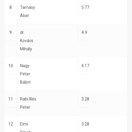
8
Tamásy
5.77
Ábel
9
dr.
4.9
Kovács
Mihály
10
Nagy
4.17
Péter
Bálint
11
Rabi Illés
3.28
Péter
12
Elmi
3.28