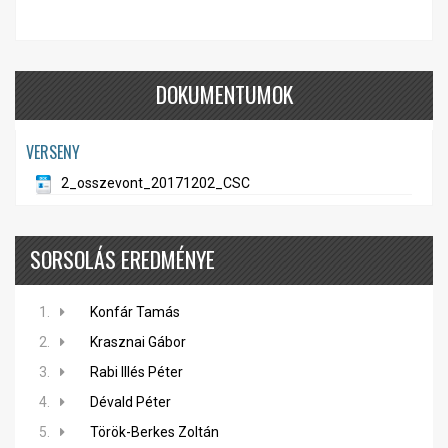
DOKUMENTUMOK
VERSENY
2_osszevont_20171202_CSC
SORSOLÁS EREDMÉNYE
1.
Konfár Tamás
2.
Krasznai Gábor
3.
Rabi Illés Péter
4.
Dévald Péter
5.
Török-Berkes Zoltán