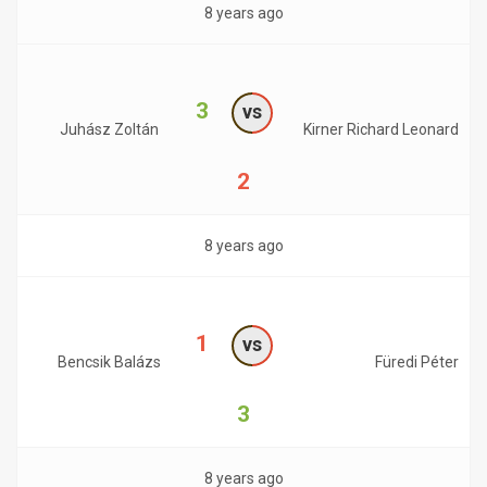
8 years ago
3
vs
Juhász Zoltán
Kirner Richard Leonard
2
8 years ago
1
vs
Bencsik Balázs
Füredi Péter
3
8 years ago