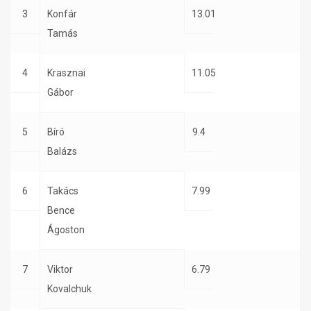
3
Konfár
13.01
Tamás
4
Krasznai
11.05
Gábor
5
Bíró
9.4
Balázs
6
Takács
7.99
Bence
Ágoston
7
Viktor
6.79
Kovalchuk