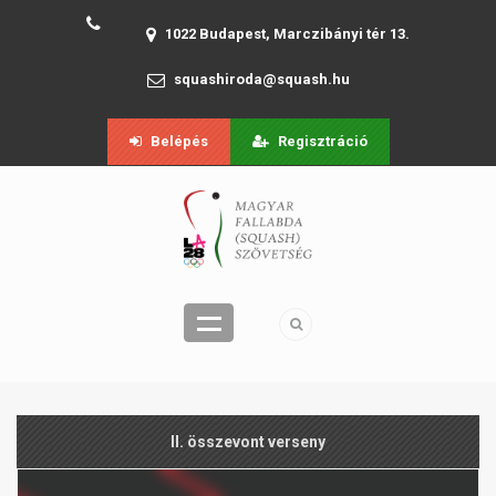
1022 Budapest, Marczibányi tér 13.
squashiroda@squash.hu
Belépés
Regisztráció
II. összevont verseny