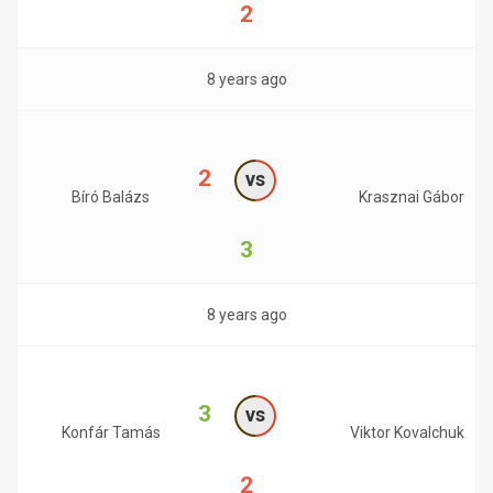
2
8 years ago
2
vs
Bíró Balázs
Krasznai Gábor
3
8 years ago
3
vs
Konfár Tamás
Viktor Kovalchuk
2