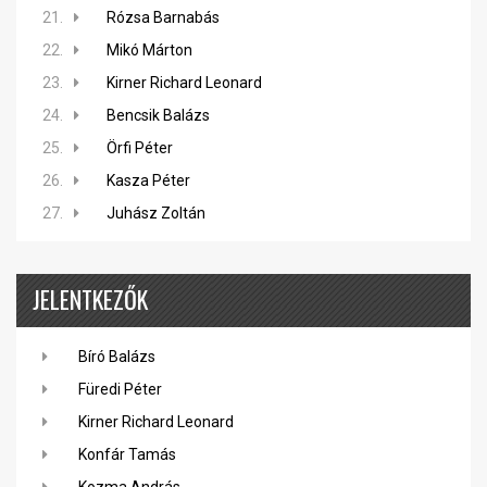
21.
Rózsa Barnabás
22.
Mikó Márton
23.
Kirner Richard Leonard
24.
Bencsik Balázs
25.
Örfi Péter
26.
Kasza Péter
27.
Juhász Zoltán
JELENTKEZŐK
Bíró Balázs
Füredi Péter
Kirner Richard Leonard
Konfár Tamás