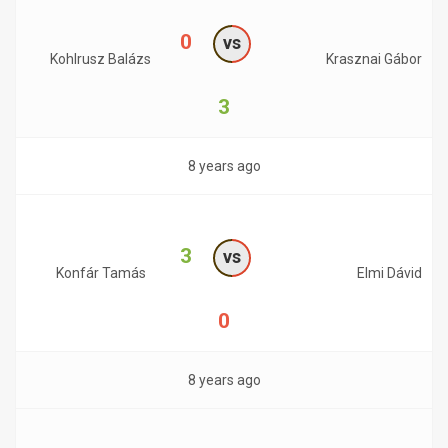
0
vs
Kohlrusz Balázs
Krasznai Gábor
3
8 years ago
3
vs
Konfár Tamás
Elmi Dávid
0
8 years ago