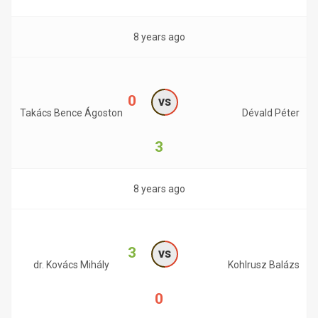
8 years ago
0
vs
Takács Bence Ágoston
Dévald Péter
3
8 years ago
3
vs
dr. Kovács Mihály
Kohlrusz Balázs
0