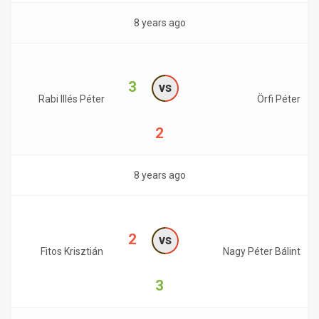
8 years ago
3
vs
Rabi Illés Péter
Örfi Péter
2
8 years ago
2
vs
Fitos Krisztián
Nagy Péter Bálint
3