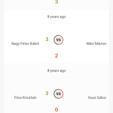
3
8 years ago
3
vs
Nagy Péter Bálint
Mikó Márton
2
8 years ago
3
vs
Fitos Krisztián
Husz Gábor
0