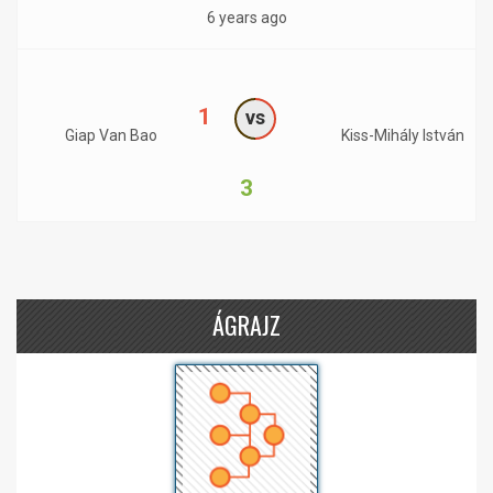
6 years ago
1
vs
Giap Van Bao
Kiss-Mihály István
3
ÁGRAJZ