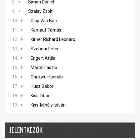
8.
Simon Dániel
9.
Szalay Zsolt
10.
Giap Van Bao
11.
Karnauf Tamás
12.
Kirner Richard Leonard
13.
Szebeni Péter
14.
Engert Attila
15.
Maróti László
16.
Chukwu Hannah
17.
Husz Gábor
18.
Kiss Tibor
19.
Kiss-Mihály István
JELENTKEZŐK