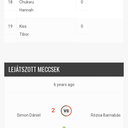
18
Chukwu
0
Hannah
19
Kiss
0
Tibor
LEJÁTSZOTT MECCSEK
6 years ago
2
vs
Simon Dániel
Rózsa Barnabás