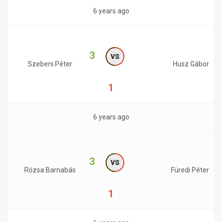
6 years ago
3
vs
Szebeni Péter
Husz Gábor
1
6 years ago
3
vs
Rózsa Barnabás
Füredi Péter
1