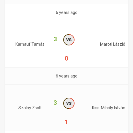
6 years ago
3
vs
Karnauf Tamás
Maróti László
0
6 years ago
3
vs
Szalay Zsolt
Kiss-Mihály István
1