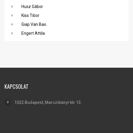
Husz Gábor
Kiss Tibor
Giap Van Bao
Engert Attila
KAPCSOLAT
1022 Budapest, Marczibányi tér 13.