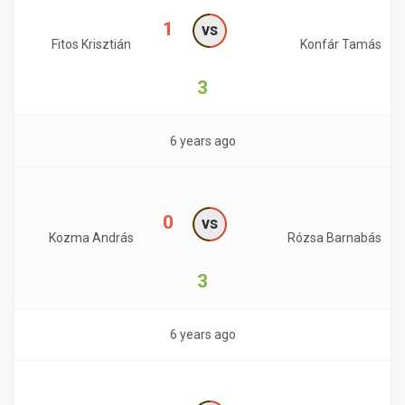
1
vs
Fitos Krisztián
Konfár Tamás
3
6 years ago
0
vs
Kozma András
Rózsa Barnabás
3
6 years ago