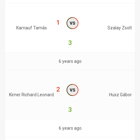
1
vs
Karnauf Tamás
Szalay Zsolt
3
6 years ago
2
vs
Kirner Richard Leonard
Husz Gábor
3
6 years ago