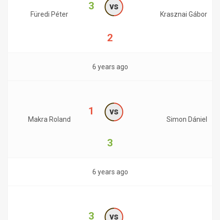
3
vs
Füredi Péter
Krasznai Gábor
2
6 years ago
1
vs
Makra Roland
Simon Dániel
3
6 years ago
3
vs