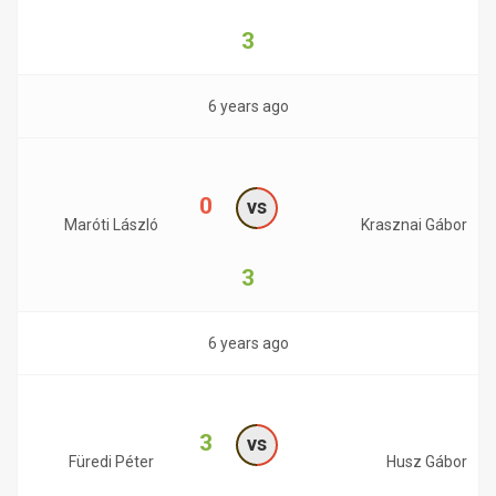
3
6 years ago
0
vs
Maróti László
Krasznai Gábor
3
6 years ago
3
vs
Füredi Péter
Husz Gábor