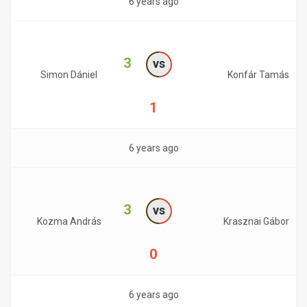
6 years ago
3
vs
Simon Dániel
Konfár Tamás
1
6 years ago
3
vs
Kozma András
Krasznai Gábor
0
6 years ago