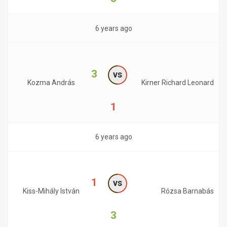
6 years ago
3
vs
Kozma András
Kirner Richard Leonard
1
6 years ago
1
vs
Kiss-Mihály István
Rózsa Barnabás
3