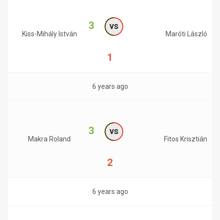
3
vs
Kiss-Mihály István
Maróti László
1
6 years ago
3
vs
Makra Roland
Fitos Krisztián
2
6 years ago