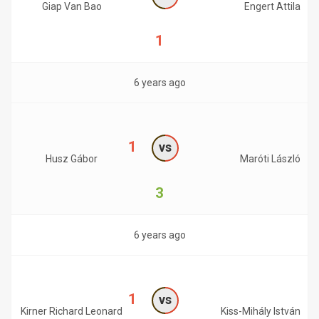
Giap Van Bao
Engert Attila
1
6 years ago
1
vs
Husz Gábor
Maróti László
3
6 years ago
1
vs
Kirner Richard Leonard
Kiss-Mihály István