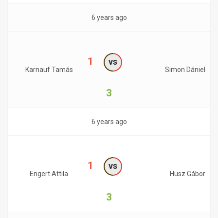
6 years ago
1
vs
Karnauf Tamás
Simon Dániel
3
6 years ago
1
vs
Engert Attila
Husz Gábor
3