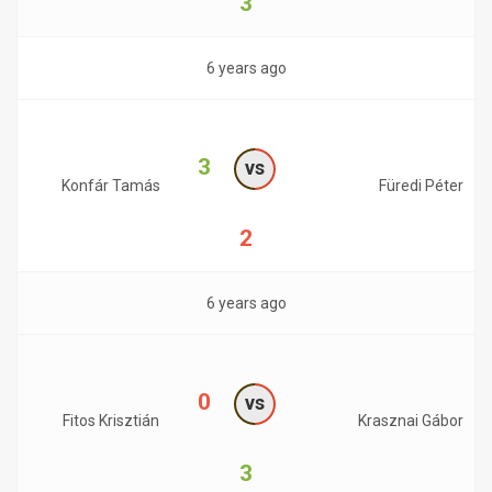
3
6 years ago
3
vs
Konfár Tamás
Füredi Péter
2
6 years ago
0
vs
Fitos Krisztián
Krasznai Gábor
3