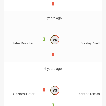
0
6 years ago
3
vs
Fitos Krisztián
Szalay Zsolt
0
6 years ago
0
vs
Szebeni Péter
Konfár Tamás
3