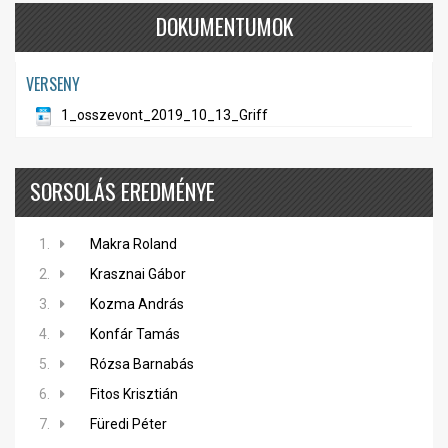
DOKUMENTUMOK
VERSENY
1_osszevont_2019_10_13_Griff
SORSOLÁS EREDMÉNYE
1.
Makra Roland
2.
Krasznai Gábor
3.
Kozma András
4.
Konfár Tamás
5.
Rózsa Barnabás
6.
Fitos Krisztián
7.
Füredi Péter