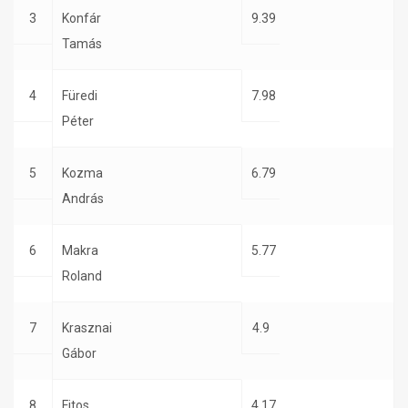
3
Konfár
9.39
Tamás
4
Füredi
7.98
Péter
5
Kozma
6.79
András
6
Makra
5.77
Roland
7
Krasznai
4.9
Gábor
8
Fitos
4.17