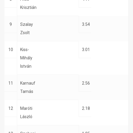
Krisztián
9
Szalay
3.54
Zsolt
10
Kiss-
3.01
Mihály
István
11
Karnauf
2.56
Tamás
12
Maróti
2.18
László