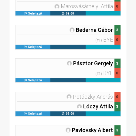
Marosvásárhelyi Attila
0
Selejtező
09:00
Bederna Gábor
3
BYE
0
(#1)
Selejtező
Pásztor Gergely
3
BYE
0
(#1)
Selejtező
Potóczky András
0
Lóczy Attila
3
Selejtező
09:00
Pavlovsky Albert
3