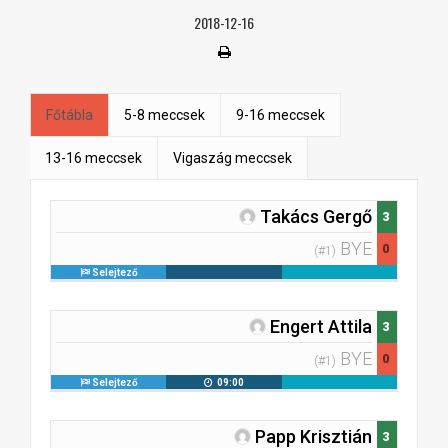
2018-12-16
Főtábla
5-8 meccsek
9-16 meccsek
13-16 meccsek
Vigaszág meccsek
Takács Gergő
3
BYE
0
(#1)
Selejtező
Engert Attila
3
BYE
0
(#1)
Selejtező
09:00
Papp Krisztián
3