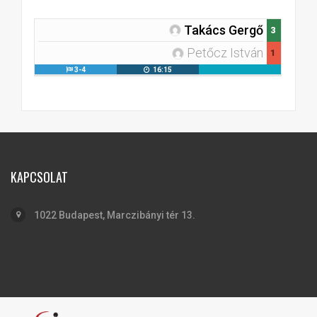
Takács Gergő
3
Petőcz István
1
3-4
16:15
KAPCSOLAT
1022 Budapest, Marczibányi tér 13.