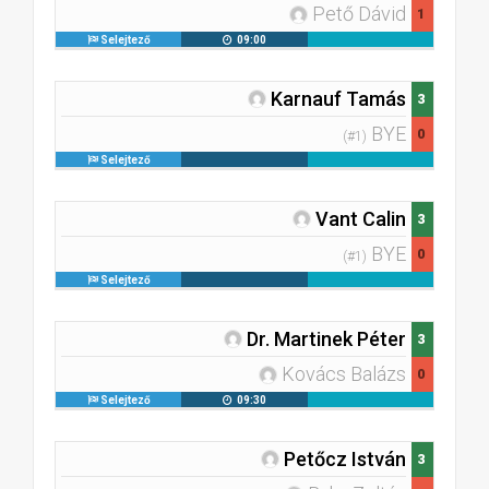
Pető Dávid
1
Selejtező
09:00
Karnauf Tamás
3
BYE
0
(#1)
Selejtező
Vant Calin
3
BYE
0
(#1)
Selejtező
Dr. Martinek Péter
3
Kovács Balázs
0
Selejtező
09:30
Petőcz István
3