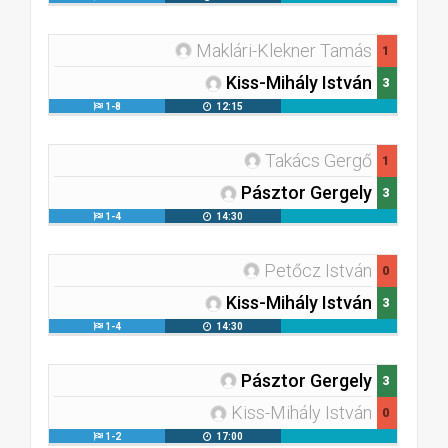
Maklári-Klekner Tamás
1
Kiss-Mihály István
3
1-8
12:15
Takács Gergő
1
Pásztor Gergely
3
1-4
14:30
Petőcz István
0
Kiss-Mihály István
3
1-4
14:30
Pásztor Gergely
3
Kiss-Mihály István
0
1-2
17:00