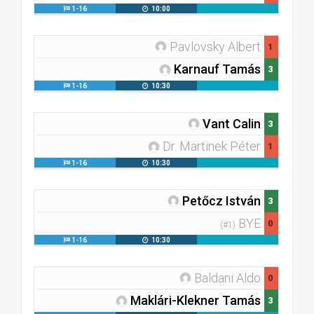
1-16
10:00
Pavlovsky Albert
1
Karnauf Tamás
3
1-16
10:30
Vant Calin
3
Dr. Martinek Péter
1
1-16
10:30
Petőcz István
3
BYE
0
(#1)
1-16
10:30
Baldani Aldo
0
Maklári-Klekner Tamás
3