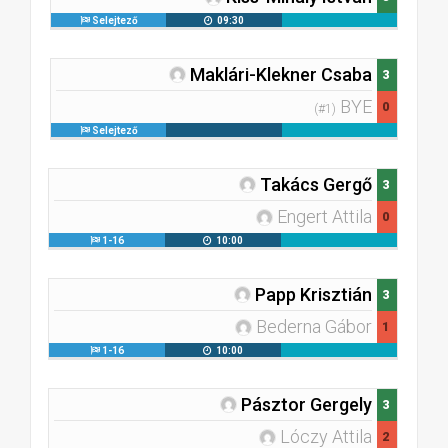
Selejtező
09:30
Maklári-Klekner Csaba
3
BYE
0
(#1)
Selejtező
Takács Gergő
3
Engert Attila
0
1-16
10:00
Papp Krisztián
3
Bederna Gábor
1
1-16
10:00
Pásztor Gergely
3
Lóczy Attila
2