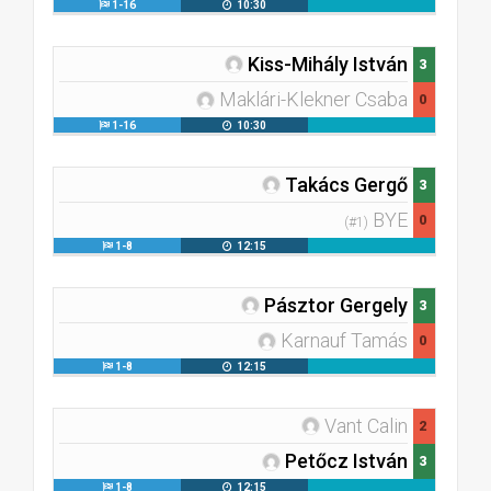
1-16
10:30
Kiss-Mihály István
3
Maklári-Klekner Csaba
0
1-16
10:30
Takács Gergő
3
BYE
0
(#1)
1-8
12:15
Pásztor Gergely
3
Karnauf Tamás
0
1-8
12:15
Vant Calin
2
Petőcz István
3
1-8
12:15