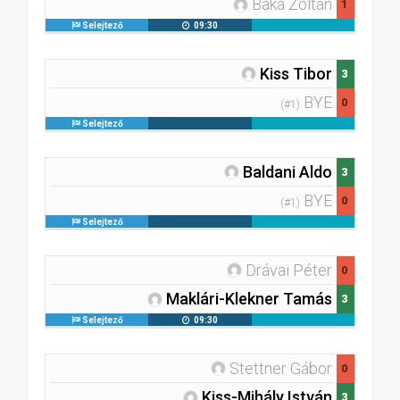
Baka Zoltán
1
Selejtező
09:30
Kiss Tibor
3
BYE
0
(#1)
Selejtező
Baldani Aldo
3
BYE
0
(#1)
Selejtező
Drávai Péter
0
Maklári-Klekner Tamás
3
Selejtező
09:30
Stettner Gábor
0
Kiss-Mihály István
3