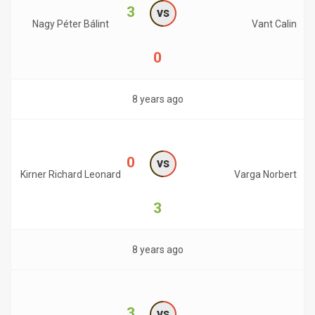
3
vs
Nagy Péter Bálint
Vant Calin
0
8 years ago
0
vs
Kirner Richard Leonard
Varga Norbert
3
8 years ago
3
vs