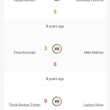
Varga Norbert
Szilvássy Levente
3
8 years ago
3
vs
Fitos Krisztián
Mikó Márton
0
8 years ago
0
vs
Török-Berkes Zoltán
Lantos Olivér