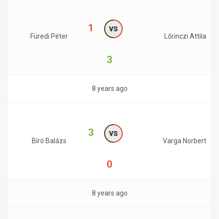
1
vs
Füredi Péter
Lőrinczi Attila
3
8 years ago
3
vs
Bíró Balázs
Varga Norbert
0
8 years ago