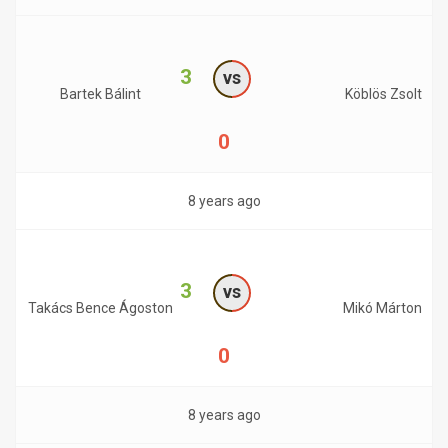
3
vs
Bartek Bálint
Köblös Zsolt
0
8 years ago
3
vs
Takács Bence Ágoston
Mikó Márton
0
8 years ago