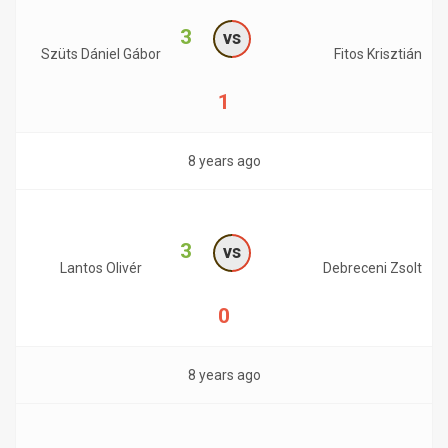
3
vs
Szüts Dániel Gábor
Fitos Krisztián
1
8 years ago
3
vs
Lantos Olivér
Debreceni Zsolt
0
8 years ago