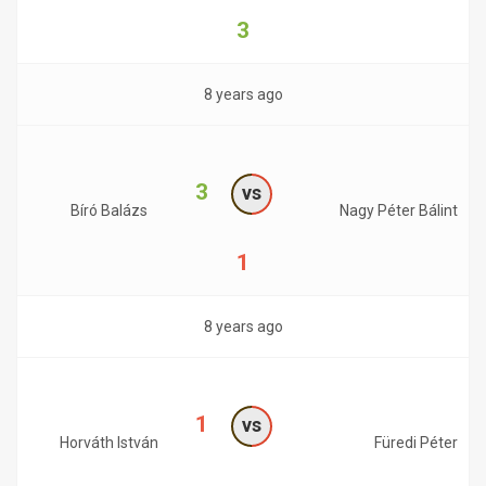
3
8 years ago
3
vs
Bíró Balázs
Nagy Péter Bálint
1
8 years ago
1
vs
Horváth István
Füredi Péter