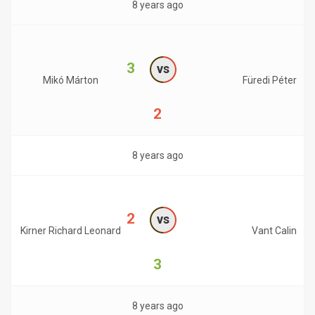
8 years ago
3
vs
Mikó Márton
Füredi Péter
2
8 years ago
2
vs
Kirner Richard Leonard
Vant Calin
3
8 years ago