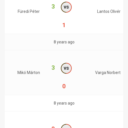
3
vs
Füredi Péter
Lantos Olivér
1
8 years ago
3
vs
Mikó Márton
Varga Norbert
0
8 years ago