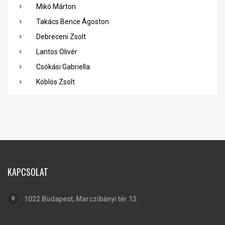
Mikó Márton
Takács Bence Ágoston
Debreceni Zsolt
Lantos Olivér
Csókási Gabriella
Köblös Zsolt
KAPCSOLAT
1022 Budapest, Marczibányi tér 13.