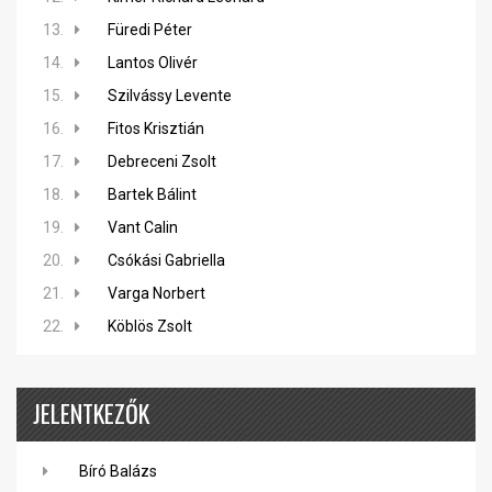
13.
Füredi Péter
14.
Lantos Olivér
15.
Szilvássy Levente
16.
Fitos Krisztián
17.
Debreceni Zsolt
18.
Bartek Bálint
19.
Vant Calin
20.
Csókási Gabriella
21.
Varga Norbert
22.
Köblös Zsolt
JELENTKEZŐK
Bíró Balázs