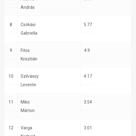
András
8
Csókási
5.77
Gabriella
9
Fitos
4.9
Krisztián
10
Szilvássy
4.17
Levente
11
Mikó
3.54
Márton
12
Varga
3.01