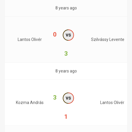
8 years ago
0
vs
Lantos Olivér
Szilvássy Levente
3
8 years ago
3
vs
Kozma András
Lantos Olivér
1