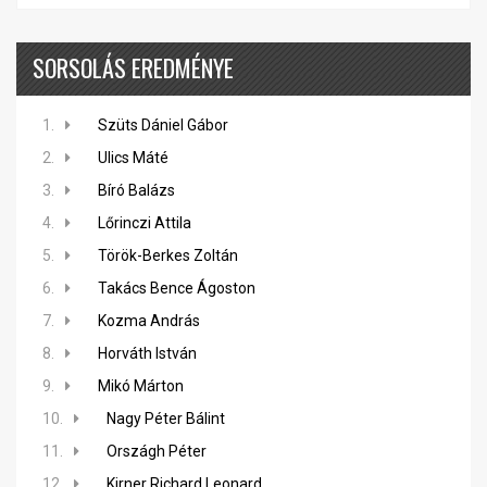
SORSOLÁS EREDMÉNYE
1.
Szüts Dániel Gábor
2.
Ulics Máté
3.
Bíró Balázs
4.
Lőrinczi Attila
5.
Török-Berkes Zoltán
6.
Takács Bence Ágoston
7.
Kozma András
8.
Horváth István
9.
Mikó Márton
10.
Nagy Péter Bálint
11.
Országh Péter
12.
Kirner Richard Leonard