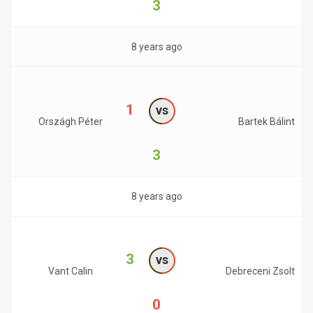
3
8 years ago
1
vs
Országh Péter
Bartek Bálint
3
8 years ago
3
vs
Vant Calin
Debreceni Zsolt
0