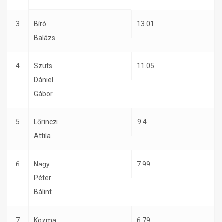
3
Bíró
13.01
Balázs
4
Szüts
11.05
Dániel
Gábor
5
Lőrinczi
9.4
Attila
6
Nagy
7.99
Péter
Bálint
7
Kozma
6.79