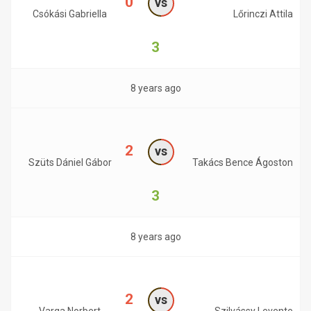
0
vs
Csókási Gabriella
Lőrinczi Attila
3
8 years ago
2
vs
Szüts Dániel Gábor
Takács Bence Ágoston
3
8 years ago
2
vs