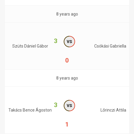
8 years ago
3
vs
Szüts Dániel Gábor
Csókási Gabriella
0
8 years ago
3
vs
Takács Bence Ágoston
Lőrinczi Attila
1