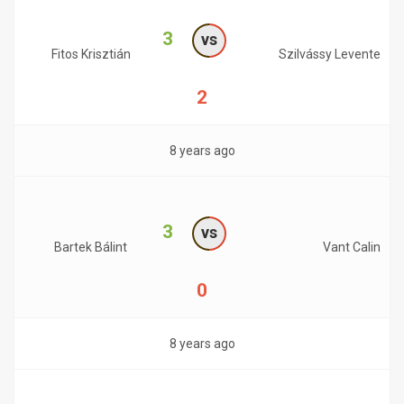
3
vs
Fitos Krisztián
Szilvássy Levente
2
8 years ago
3
vs
Bartek Bálint
Vant Calin
0
8 years ago