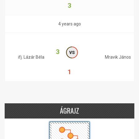
3
4 years ago
3
vs
ifj. Lázár Béla
Mravik János
1
ÁGRAJZ