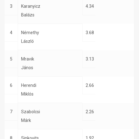
3
Karanyicz
4.34
Balázs
4
Némethy
3.68
László
5
Mravik
3.13
János
6
Herendi
2.66
Miklós
7
Szabolcsi
2.26
Márk
8
Sinkovits
1.92