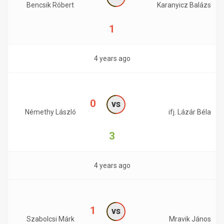
Bencsik Róbert
Karanyicz Balázs
1
4 years ago
0
vs
Némethy László
ifj. Lázár Béla
3
4 years ago
1
vs
Szabolcsi Márk
Mravik János