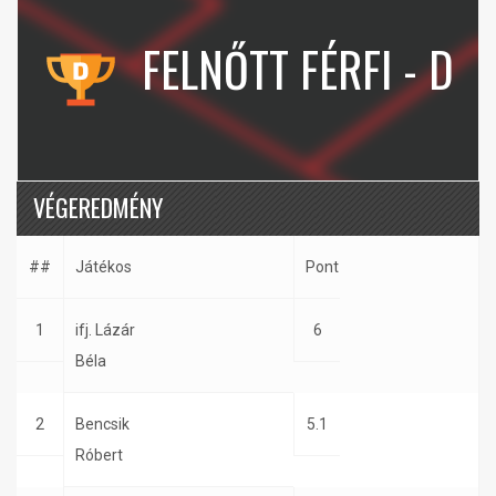
FELNŐTT FÉRFI - D
VÉGEREDMÉNY
##
Játékos
Pont
1
ifj. Lázár
6
Béla
2
Bencsik
5.1
Róbert