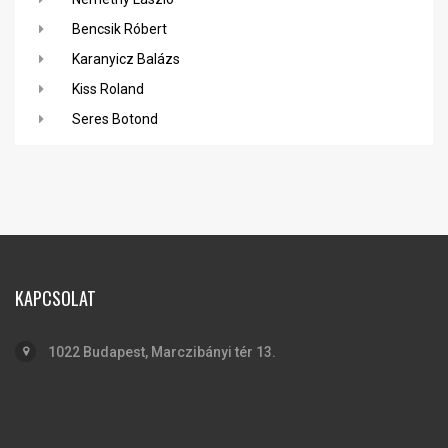
Bencsik Róbert
Karanyicz Balázs
Kiss Roland
Seres Botond
KAPCSOLAT
1022 Budapest, Marczibányi tér 13.