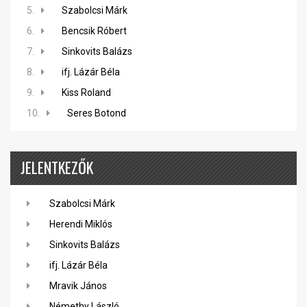
5.
Szabolcsi Márk
6.
Bencsik Róbert
7.
Sinkovits Balázs
8.
ifj. Lázár Béla
9.
Kiss Roland
10.
Seres Botond
JELENTKEZŐK
Szabolcsi Márk
Herendi Miklós
Sinkovits Balázs
ifj. Lázár Béla
Mravik János
Némethy László