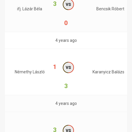
3
vs
ifj. Lázár Béla
Bencsik Róbert
0
4 years ago
1
vs
Némethy László
Karanyicz Balázs
3
4 years ago
3
vs