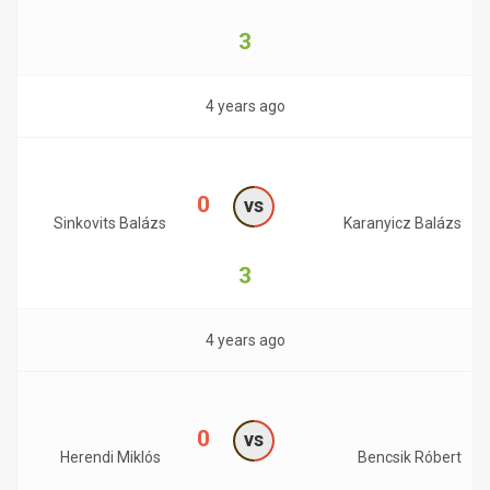
3
4 years ago
0
vs
Sinkovits Balázs
Karanyicz Balázs
3
4 years ago
0
vs
Herendi Miklós
Bencsik Róbert