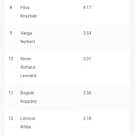
8
Fitos
4.17
Krisztián
9
Varga
3.54
Norbert
10
Kirner
3.01
Richard
Leonard
11
Bognár
2.56
Koppány
12
Lőrinczi
2.18
Attila