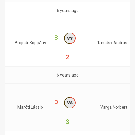
6 years ago
3
vs
Bognár Koppány
Tamásy András
2
6 years ago
0
vs
Maróti László
Varga Norbert
3