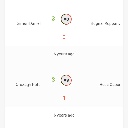
3
vs
Simon Dániel
Bognár Koppány
0
6 years ago
3
vs
Országh Péter
Husz Gábor
1
6 years ago