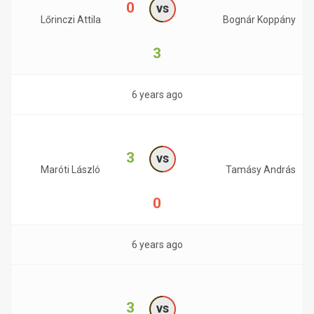
0
vs
Lőrinczi Attila
Bognár Koppány
3
6 years ago
3
vs
Maróti László
Tamásy András
0
6 years ago
3
vs