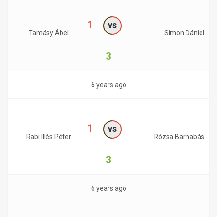
1
vs
Tamásy Ábel
Simon Dániel
3
6 years ago
1
vs
Rabi Illés Péter
Rózsa Barnabás
3
6 years ago