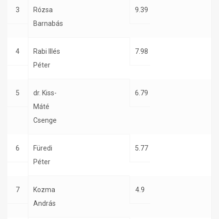
3
Rózsa
9.39
Barnabás
4
Rabi Illés
7.98
Péter
5
dr. Kiss-
6.79
Máté
Csenge
6
Füredi
5.77
Péter
7
Kozma
4.9
András