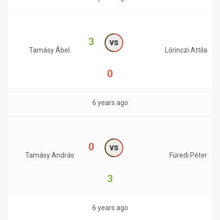
3
vs
Tamásy Ábel
Lőrinczi Attila
0
6 years ago
0
vs
Tamásy András
Füredi Péter
3
6 years ago