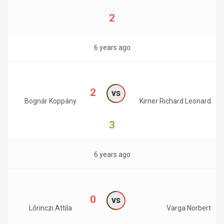
2
6 years ago
2
vs
Bognár Koppány
Kirner Richard Leonard
3
6 years ago
0
vs
Lőrinczi Attila
Varga Norbert