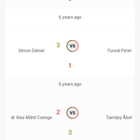
6 years ago
3
vs
Simon Dániel
Füredi Péter
1
6 years ago
2
vs
dr. Kiss-Máté Csenge
Tamásy Ábel
3