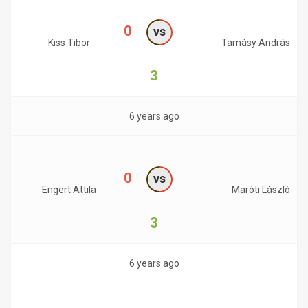
0
vs
Kiss Tibor
Tamásy András
3
6 years ago
0
vs
Engert Attila
Maróti László
3
6 years ago