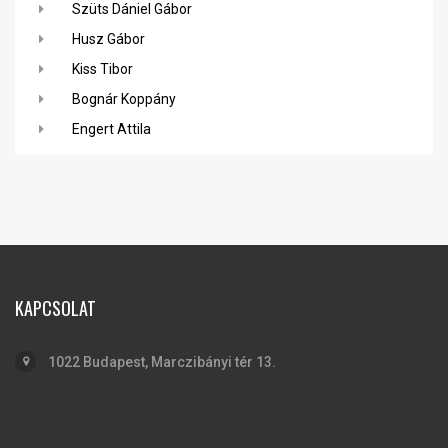
Szüts Dániel Gábor
Husz Gábor
Kiss Tibor
Bognár Koppány
Engert Attila
KAPCSOLAT
1022 Budapest, Marczibányi tér 13.