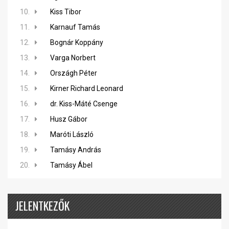
10.
Kiss Tibor
11.
Karnauf Tamás
12.
Bognár Koppány
13.
Varga Norbert
14.
Országh Péter
15.
Kirner Richard Leonard
16.
dr. Kiss-Máté Csenge
17.
Husz Gábor
18.
Maróti László
19.
Tamásy András
20.
Tamásy Ábel
JELENTKEZŐK