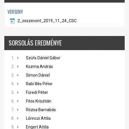
VERSENY
2_osszevont_2019_11_24_CSC
SORSOLÁS EREDMÉNYE
1.
Szüts Dániel Gábor
2.
Kozma András
3.
Simon Dániel
4.
Rabi Illés Péter
5.
Füredi Péter
6.
Fitos Krisztián
7.
Rózsa Barnabás
8.
Lőrinczi Attila
9.
Engert Attila