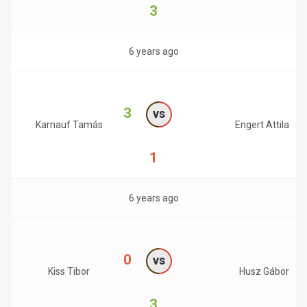
3
6 years ago
3
vs
Karnauf Tamás
Engert Attila
1
6 years ago
0
vs
Kiss Tibor
Husz Gábor
3