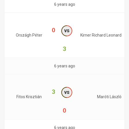
6 years ago
0
vs
Országh Péter
Kirner Richard Leonard
3
6 years ago
3
vs
Fitos Krisztián
Maróti László
0
6 years ago