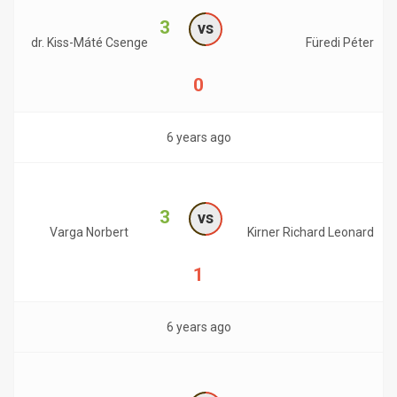
3
vs
dr. Kiss-Máté Csenge
Füredi Péter
0
6 years ago
3
vs
Varga Norbert
Kirner Richard Leonard
1
6 years ago